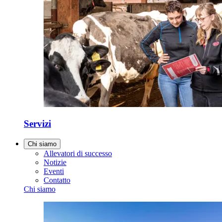
Servizi
Chi siamo
Allevatori di successo
Notizie
Eventi
Contatto
Chi siamo