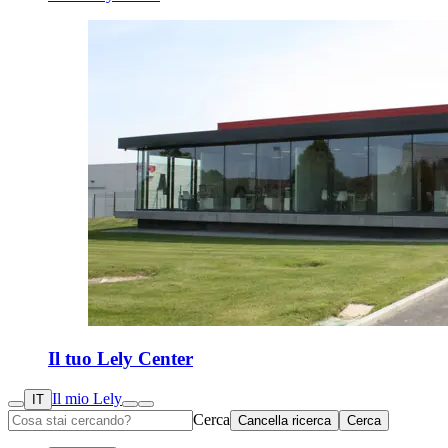
Il tuo Lely Center
Il mio Lely
IT
Cerca
Cancella ricerca
Cerca