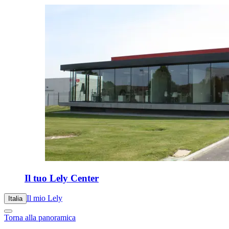
Il tuo Lely Center
Il mio Lely
Italia
Torna alla panoramica