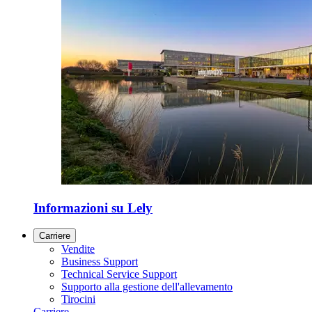
Informazioni su Lely
Carriere
Vendite
Business Support
Technical Service Support
Supporto alla gestione dell'allevamento
Tirocini
Carriere