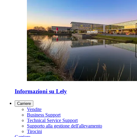
Informazioni su Lely
Carriere
Vendite
Business Support
Technical Service Support
Supporto alla gestione dell'allevamento
Tirocini
Carriere