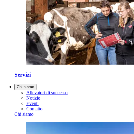
Servizi
Chi siamo
Allevatori di successo
Notizie
Eventi
Contatto
Chi siamo