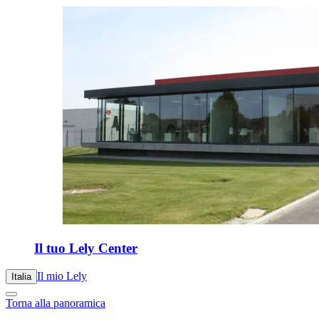
Il tuo Lely Center
Il mio Lely
Italia
Torna alla panoramica