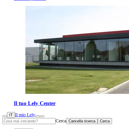
Il tuo Lely Center
Il mio Lely
IT
Cerca
Cancella ricerca
Cerca