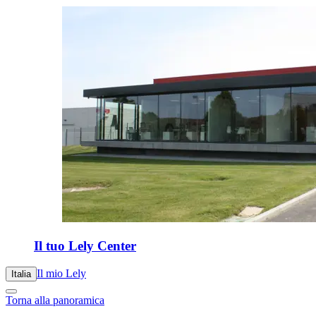
Il tuo Lely Center
Il mio Lely
Italia
Torna alla panoramica