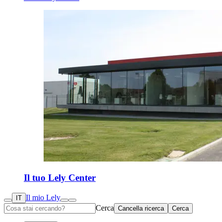
Il tuo Lely Center
Il mio Lely
IT
Cerca
Cancella ricerca
Cerca