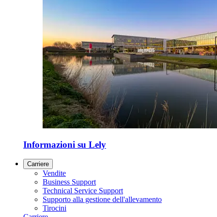
Informazioni su Lely
Carriere
Vendite
Business Support
Technical Service Support
Supporto alla gestione dell'allevamento
Tirocini
Carriere