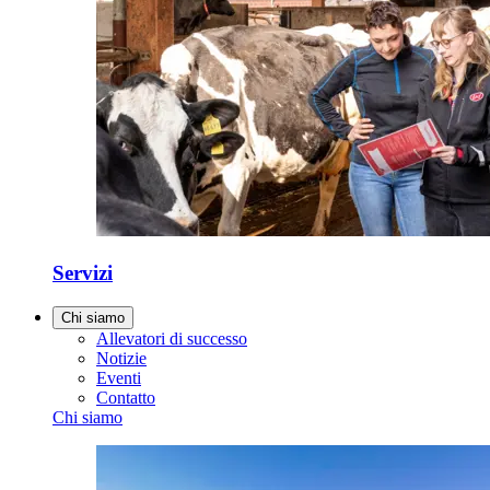
Servizi
Chi siamo
Allevatori di successo
Notizie
Eventi
Contatto
Chi siamo