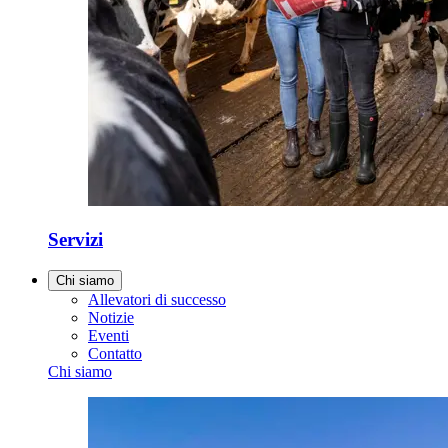
Servizi
Chi siamo
Allevatori di successo
Notizie
Eventi
Contatto
Chi siamo