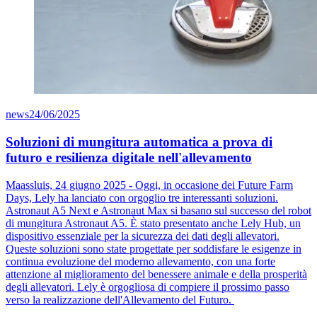
news
24/06/2025
Soluzioni di mungitura automatica a prova di
futuro e resilienza digitale nell'allevamento
Maassluis, 24 giugno 2025 - Oggi, in occasione dei Future Farm
Days, Lely ha lanciato con orgoglio tre interessanti soluzioni.
Astronaut A5 Next e Astronaut Max si basano sul successo del robot
di mungitura Astronaut A5. È stato presentato anche Lely Hub, un
dispositivo essenziale per la sicurezza dei dati degli allevatori.
Queste soluzioni sono state progettate per soddisfare le esigenze in
continua evoluzione del moderno allevamento, con una forte
attenzione al miglioramento del benessere animale e della prosperità
degli allevatori. Lely è orgogliosa di compiere il prossimo passo
verso la realizzazione dell'Allevamento del Futuro.