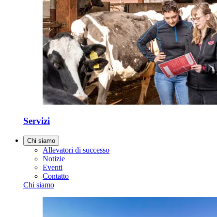
Servizi
Chi siamo
Allevatori di successo
Notizie
Eventi
Contatto
Chi siamo