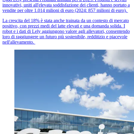
innovativi, uniti all'elevata soddisfazione dei clienti, hanno portato a
vendite per oltre 1.014 milioni di euro (2024: 857 milioni di euro).
La crescita del 18% è stata anche trainata da un contesto di mercato
positivo, con prezzi medi del latte elevati e una domanda solida. I
robot e i dati di Lely aggiungono valore agli allevatori, consentendo
loro di raggiungere un futuro più sostenibile, redditizio e piacevole
nell'allevamento.