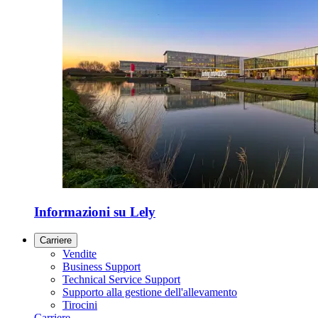
Informazioni su Lely
Carriere
Vendite
Business Support
Technical Service Support
Supporto alla gestione dell'allevamento
Tirocini
Carriere