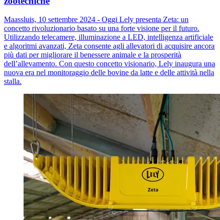
zootecniche
Maassluis, 10 settembre 2024 - Oggi Lely presenta Zeta: un
concetto rivoluzionario basato su una forte visione per il futuro.
Utilizzando telecamere, illuminazione a LED, intelligenza artificiale
e algoritmi avanzati, Zeta consente agli allevatori di acquisire ancora
più dati per migliorare il benessere animale e la prosperità
dell’allevamento. Con questo concetto visionario, Lely inaugura una
nuova era nel monitoraggio delle bovine da latte e delle attività nella
stalla.