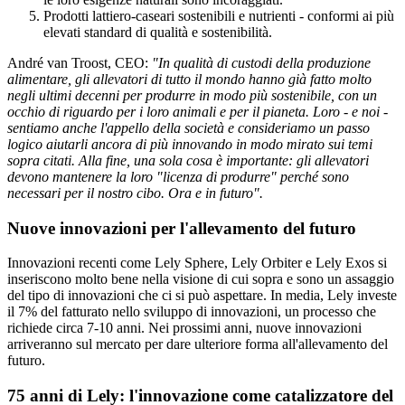
Prodotti lattiero-caseari sostenibili e nutrienti - conformi ai più
elevati standard di qualità e sostenibilità.
André van Troost, CEO:
"In qualità di custodi della produzione
alimentare, gli allevatori di tutto il mondo hanno già fatto molto
negli ultimi decenni per produrre in modo più sostenibile, con un
occhio di riguardo per i loro animali e per il pianeta. Loro - e noi -
sentiamo anche l'appello della società e consideriamo un passo
logico aiutarli ancora di più innovando in modo mirato sui temi
sopra citati. Alla fine, una sola cosa è importante: gli allevatori
devono mantenere la loro "licenza di produrre" perché sono
necessari per il nostro cibo. Ora e in futuro".
Nuove innovazioni per l'allevamento del futuro
Innovazioni recenti come Lely Sphere, Lely Orbiter e Lely Exos si
inseriscono molto bene nella visione di cui sopra e sono un assaggio
del tipo di innovazioni che ci si può aspettare. In media, Lely investe
il 7% del fatturato nello sviluppo di innovazioni, un processo che
richiede circa 7-10 anni. Nei prossimi anni, nuove innovazioni
arriveranno sul mercato per dare ulteriore forma all'allevamento del
futuro.
75 anni di Lely: l'innovazione come catalizzatore del