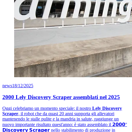
news
18/12/2025
2000 Lely Discovery Scraper assemblati nel 2025
Oggi celebriamo un momento speciale: il nostro
Lely Discovery
Scraper
, il robot che da quasi 20 anni supporta gli allevatori
mantenendo le stalle pulite e la mandria in salute, raggiunge un
nuovo importante risultato quest'anno: è stato assemblato il 𝟮𝟬𝟬𝟬°
𝗗𝗶𝘀𝗰𝗼𝘃𝗲𝗿𝘆 𝗦𝗰𝗿𝗮𝗽𝗲𝗿 nello stabilimento di produzione in