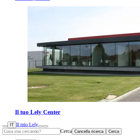
Il tuo Lely Center
Il mio Lely
IT
Cerca
Cancella ricerca
Cerca