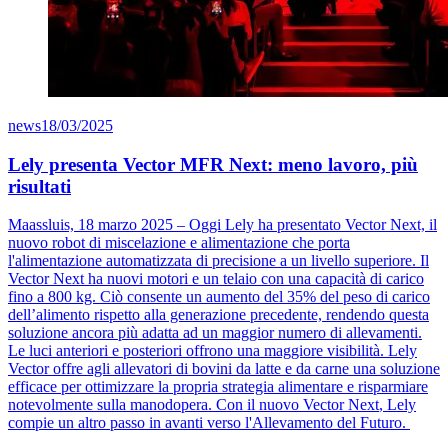
news
18/03/2025
Lely presenta Vector MFR Next: meno lavoro, più
risultati
Maassluis, 18 marzo 2025 –
O
ggi Lely ha presentato
Vector
Next, il
nuovo robot di miscelazione e alimentazione che porta
l'alimentazione automatizzata di precisione a un livello superiore.
Il
Vector
Next ha
nuovi motori
e un telaio con una capacità di carico
fino a 800 kg. Ciò consente un aumento del 35% del peso di carico
del
l’alimento
rispetto alla generazione precedente, rendendo questa
soluzione ancora più adatta a
d
un maggior numero di allevamenti.
Le luci anteriori e posteriori offrono una maggiore visibilità.
Lely
Vector
offre agli allevatori
di bovin
i
da latte
e da carne
una soluzione
efficace
per ottimizzare la
propria
strategia alimenta
re
e risparmiare
notevolmente sulla manodopera.
Con
il nuovo
Vector
Next
, Lely
compie un altro passo
in avanti
verso l'
A
llevamento del
F
uturo
.