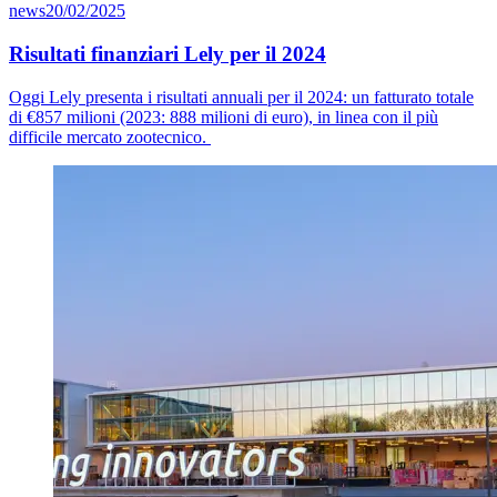
news
20/02/2025
Risultati finanziari Lely per il 2024
Oggi Lely presenta i risultati annuali per il 2024: un fatturato totale
di €8
57
milioni (2023: 888 milioni di euro), in linea con il più
difficile mercato zootecnico.