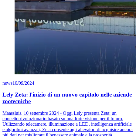
news
10/09/2024
Lely Zeta: l'inizio di un nuovo capitolo nelle aziende
zootecniche
Maassluis, 10 settembre 2024 - Oggi Lely presenta Zeta: un
concetto rivoluzionario basato su una forte visione per il futuro.
Utilizzando telecamere, illuminazione a LED, intelligenza artificiale
e algoritmi avanzati, Zeta consente agli allevatori di acquisire ancora
più dati per migliorare il benessere animale e la prosperità