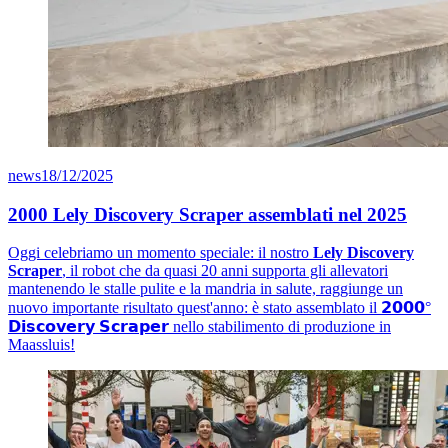
news
18/12/2025
2000 Lely Discovery Scraper assemblati nel 2025
Oggi celebriamo un momento speciale: il nostro
Lely Discovery
Scraper
, il robot che da quasi 20 anni supporta gli allevatori
mantenendo le stalle pulite e la mandria in salute, raggiunge un
nuovo importante risultato quest'anno: è stato assemblato il 𝟮𝟬𝟬𝟬°
𝗗𝗶𝘀𝗰𝗼𝘃𝗲𝗿𝘆 𝗦𝗰𝗿𝗮𝗽𝗲𝗿 nello stabilimento di produzione in
Maassluis!