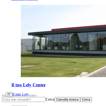
Il tuo Lely Center
Il mio Lely
IT
Cerca
Cancella ricerca
Cerca