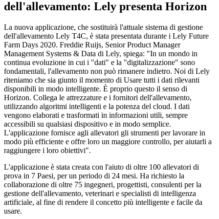
dell'allevamento: Lely presenta Horizon
La nuova applicazione, che sostituirà l'attuale sistema di gestione
dell'allevamento Lely T4C, è stata presentata durante i Lely Future
Farm Days 2020. Freddie Ruijs, Senior Product Manager
Management Systems & Data di Lely, spiega: "In un mondo in
continua evoluzione in cui i "dati" e la "digitalizzazione" sono
fondamentali, l'allevamento non può rimanere indietro. Noi di Lely
riteniamo che sia giunto il momento di Usare tutti i dati rilevanti
disponibili in modo intelligente. È proprio questo il senso di
Horizon. Collega le attrezzature e i fornitori dell'allevamento,
utilizzando algoritmi intelligenti e la potenza del cloud. I dati
vengono elaborati e trasformati in informazioni utili, sempre
accessibili su qualsiasi dispositivo e in modo semplice.
L'applicazione fornisce agli allevatori gli strumenti per lavorare in
modo più efficiente e offre loro un maggiore controllo, per aiutarli a
raggiungere i loro obiettivi".
L'applicazione è stata creata con l'aiuto di oltre 100 allevatori di
prova in 7 Paesi, per un periodo di 24 mesi. Ha richiesto la
collaborazione di oltre 75 ingegneri, progettisti, consulenti per la
gestione dell'allevamento, veterinari e specialisti di intelligenza
artificiale, al fine di rendere il concetto più intelligente e facile da
usare.