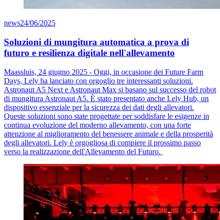
news
24/06/2025
Soluzioni di mungitura automatica a prova di
futuro e resilienza digitale nell'allevamento
Maassluis, 24 giugno 2025 - Oggi, in occasione dei Future Farm
Days, Lely ha lanciato con orgoglio tre interessanti soluzioni.
Astronaut A5 Next e Astronaut Max si basano sul successo del robot
di mungitura Astronaut A5. È stato presentato anche Lely Hub, un
dispositivo essenziale per la sicurezza dei dati degli allevatori.
Queste soluzioni sono state progettate per soddisfare le esigenze in
continua evoluzione del moderno allevamento, con una forte
attenzione al miglioramento del benessere animale e della prosperità
degli allevatori. Lely è orgogliosa di compiere il prossimo passo
verso la realizzazione dell'Allevamento del Futuro.