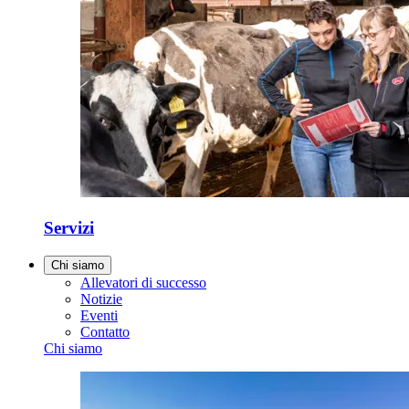
Servizi
Chi siamo
Allevatori di successo
Notizie
Eventi
Contatto
Chi siamo