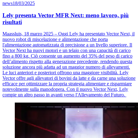
news
18/03/2025
Lely presenta Vector MFR Next: meno lavoro, più
risultati
Maassluis, 18 marzo 2025 –
O
ggi Lely ha presentato
Vector
Next, il
nuovo robot di miscelazione e alimentazione che porta
l'alimentazione automatizzata di precisione a un livello superiore.
Il
Vector
Next ha
nuovi motori
e un telaio con una capacità di carico
fino a 800 kg. Ciò consente un aumento del 35% del peso di carico
del
l’alimento
rispetto alla generazione precedente, rendendo questa
soluzione ancora più adatta a
d
un maggior numero di allevamenti.
Le luci anteriori e posteriori offrono una maggiore visibilità.
Lely
Vector
offre agli allevatori
di bovin
i
da latte
e da carne
una soluzione
efficace
per ottimizzare la
propria
strategia alimenta
re
e risparmiare
notevolmente sulla manodopera.
Con
il nuovo
Vector
Next
, Lely
compie un altro passo
in avanti
verso l'
A
llevamento del
F
uturo
.