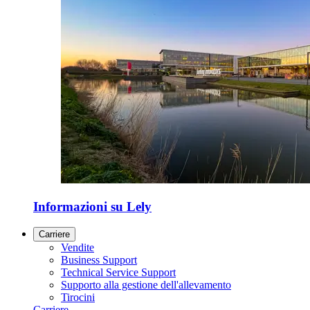
Informazioni su Lely
Carriere
Vendite
Business Support
Technical Service Support
Supporto alla gestione dell'allevamento
Tirocini
Carriere