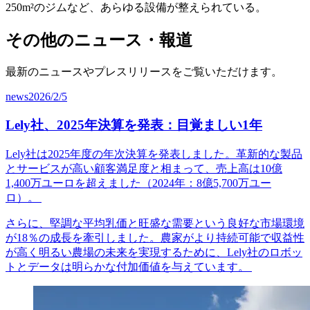
250m²のジムなど、あらゆる設備が整えられている。
その他のニュース・報道
最新のニュースやプレスリリースをご覧いただけます。
news
2026/2/5
Lely社、2025年決算を発表：目覚ましい1年
Lely社は2025年度の年次決算を発表しました。革新的な製品
とサービスが高い顧客満足度と相まって、売上高は10億
1,400万ユーロを超えました（2024年：8億5,700万ユー
ロ）。
さらに、堅調な平均乳価と旺盛な需要という良好な市場環境
が18％の成長を牽引しました。農家がより持続可能で収益性
が高く明るい農場の未来を実現するために、Lely社のロボッ
トとデータは明らかな付加価値を与えています。