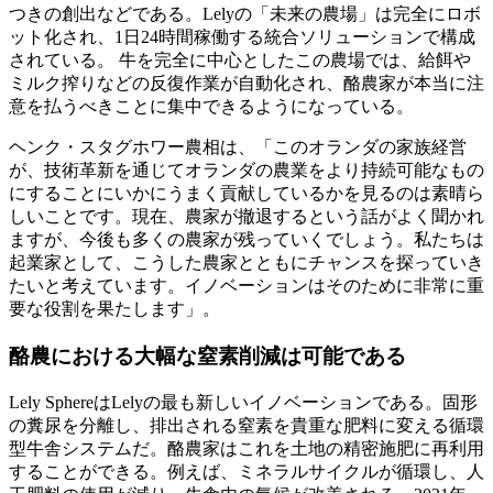
つきの創出などである。Lelyの「未来の農場」は完全にロボ
ット化され、1日24時間稼働する統合ソリューションで構成
されている。 牛を完全に中心としたこの農場では、給餌や
ミルク搾りなどの反復作業が自動化され、酪農家が本当に注
意を払うべきことに集中できるようになっている。
ヘンク・スタグホワー農相は、「このオランダの家族経営
が、技術革新を通じてオランダの農業をより持続可能なもの
にすることにいかにうまく貢献しているかを見るのは素晴ら
しいことです。現在、農家が撤退するという話がよく聞かれ
ますが、今後も多くの農家が残っていくでしょう。私たちは
起業家として、こうした農家とともにチャンスを探っていき
たいと考えています。イノベーションはそのために非常に重
要な役割を果たします」。
酪農における大幅な窒素削減は可能である
Lely SphereはLelyの最も新しいイノベーションである。固形
の糞尿を分離し、排出される窒素を貴重な肥料に変える循環
型牛舎システムだ。酪農家はこれを土地の精密施肥に再利用
することができる。例えば、ミネラルサイクルが循環し、人