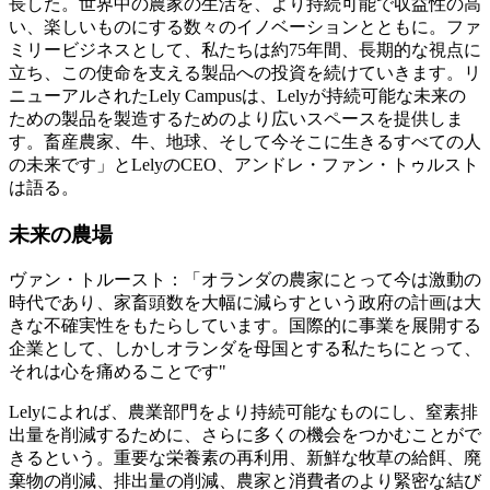
長した。世界中の農家の生活を、より持続可能で収益性の高
い、楽しいものにする数々のイノベーションとともに。ファ
ミリービジネスとして、私たちは約75年間、長期的な視点に
立ち、この使命を支える製品への投資を続けていきます。リ
ニューアルされたLely Campusは、Lelyが持続可能な未来の
ための製品を製造するためのより広いスペースを提供しま
す。畜産農家、牛、地球、そして今そこに生きるすべての人
の未来です」とLelyのCEO、アンドレ・ファン・トゥルスト
は語る。
未来の農場
ヴァン・トルースト：「オランダの農家にとって今は激動の
時代であり、家畜頭数を大幅に減らすという政府の計画は大
きな不確実性をもたらしています。国際的に事業を展開する
企業として、しかしオランダを母国とする私たちにとって、
それは心を痛めることです"
Lelyによれば、農業部門をより持続可能なものにし、窒素排
出量を削減するために、さらに多くの機会をつかむことがで
きるという。重要な栄養素の再利用、新鮮な牧草の給餌、廃
棄物の削減、排出量の削減、農家と消費者のより緊密な結び