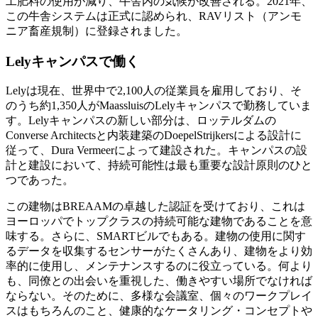
工肥料の使用が減り、牛舎内の気候が改善される。2021年、
この牛舎システムは正式に認められ、RAVリスト（アンモ
ニア畜産規制）に登録されました。
Lelyキャンパスで働く
Lelyは現在、世界中で2,100人の従業員を雇用しており、そ
のうち約1,350人がMaassluisのLelyキャンパスで勤務していま
す。Lelyキャンパスの新しい部分は、ロッテルダムの
Converse Architectsと内装建築のDoepelStrijkersによる設計に
従って、Dura Vermeerによって建設された。キャンパスの設
計と建設において、持続可能性は最も重要な設計原則のひと
つであった。
この建物はBREAAMの卓越した認証を受けており、これは
ヨーロッパでトップクラスの持続可能な建物であることを意
味する。さらに、SMARTビルでもある。建物の使用に関す
るデータを収集するセンサーがたくさんあり、建物をより効
率的に使用し、メンテナンスするのに役立っている。何より
も、同僚との出会いを重視した、働きやすい場所でなければ
ならない。そのために、多様な会議室、個々のワークプレイ
スはもちろんのこと、健康的なケータリング・コンセプトや