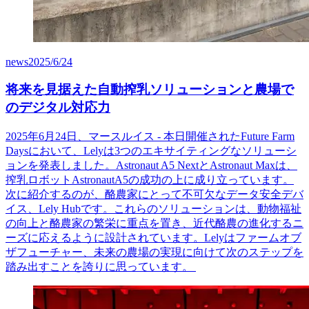
news
2025/6/24
将来を見据えた自動搾乳ソリューションと農場で
のデジタル対応力
2025年6月24日、マースルイス - 本日開催されたFuture Farm
Daysにおいて、Lelyは3つのエキサイティングなソリューシ
ョンを発表しました。Astronaut A5 NextとAstronaut Maxは、
搾乳ロボットAstronautA5の成功の上に成り立っています。
次に紹介するのが、酪農家にとって不可欠なデータ安全デバ
イス、Lely Hubです。これらのソリューションは、動物福祉
の向上と酪農家の繁栄に重点を置き、近代酪農の進化するニ
ーズに応えるように設計されています。Lelyはファームオブ
ザフューチャー、未来の農場の実現に向けて次のステップを
踏み出すことを誇りに思っています。