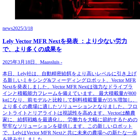
news
2025/3/18
Lely Vector MFR Nextを発表 ：より少ない労力
で、より多くの成果を
2025
年
3
月
18
日、
Maassluis
-
本日、
Lely
社は、自動精密給餌をより高いレベルに引き上げ
る新しいミキシング
&
フィーディングロボット、
Vector MFR
Next
を発表しました。
Vector MFR Next
は強力なドライブラ
インと積載能力フレームを備えています。
最大積載量が
800
kg
になり、前モデルと比較して飼料積載重量が
35
％増加し、
より多くの農場に適したソリューションとなりました。フロ
ントライトとリアライトは視認性を高めます。
Vector
は酪農
家に、給餌戦略を最適化し、労働力を大幅に節約するための
堅牢なソリューションを提供します。この新しいロボット
で、
Lely
は
Vector MFR Next
と共に未来の農場への新たな一歩
を踏み出しました
。