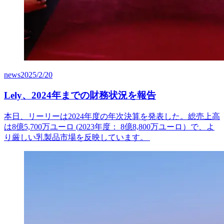
news
2025/2/20
Lely、2024年までの財務状況を報告
本日、リーリーは2024年度の年次決算を発表した。総売上高
は8億5,700万ユーロ (
2023
年度
：
8
億
8,800
万ユーロ
）
で、よ
り厳しい乳製品市場を反映しています
。