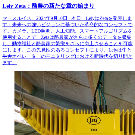
Lely Zeta：酪農の新たな章の始まり
マースルイス、2024年9月10日 - 本日、LelyはZetaを発表しま
す：未来への強いビジョンに基づいた革命的なコンセプトで
す。カメラ、LED照明、人工知能、スマートアルゴリズムを
使用することで、Zetaは酪農家がさらに多くのデータを収集
し、動物福祉と酪農家の繁栄をさらに向上させることを可能
にします。この先見性のあるコンセプトにより、Lelyは牛と
牛舎オペレーターのモニタリングにおける新時代を切り開き
ます。