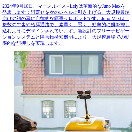
2024年9月10日、マースルイス - Lelyは革新的なJuno Maxを
発表します：餌寄せを次のレベルに引き上げる、大規模農場
向けの初の真に自律的な餌寄せロボットです。Juno Maxは、
複数の牛舎や給餌通路で、素早く、賢く、効率的に餌を押し
込むようにデザインされています。新設計のフリーナビゲー
ションシステムと障害物検知機能により、大規模農場での効
率的な餌押しを実現します。