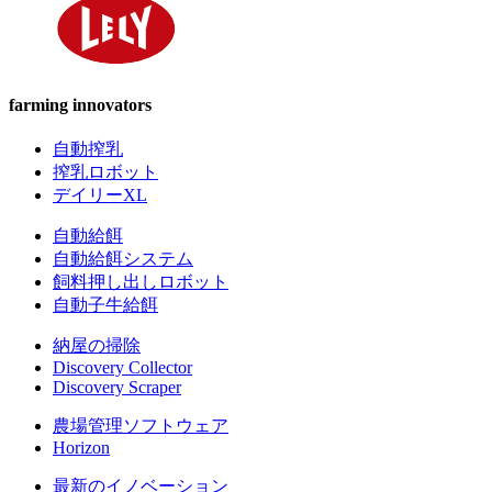
farming innovators
自動搾乳
搾乳ロボット
デイリーXL
自動給餌
自動給餌システム
飼料押し出しロボット
自動子牛給餌
納屋の掃除
Discovery Collector
Discovery Scraper
農場管理ソフトウェア
Horizon
最新のイノベーション