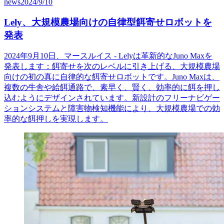
news
2024/9/10
Lely、大規模農場向けの自律型餌寄せロボットを
発表
2024年9月10日、マースルイス - Lelyは革新的なJuno Maxを
発表します：餌寄せを次のレベルに引き上げる、大規模農場
向けの初の真に自律的な餌寄せロボットです。Juno Maxは、
複数の牛舎や給餌通路で、素早く、賢く、効率的に餌を押し
込むようにデザインされています。新設計のフリーナビゲー
ションシステムと障害物検知機能により、大規模農場での効
率的な餌押しを実現します。