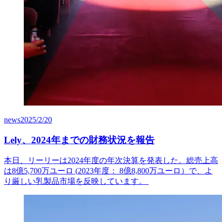
news
2025/2/20
Lely、2024年までの財務状況を報告
本日、リーリーは2024年度の年次決算を発表した。総売上高
は8億5,700万ユーロ (
2023
年度
：
8
億
8,800
万ユーロ
）
で、よ
り厳しい乳製品市場を反映しています
。