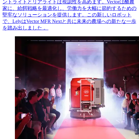
ントライトとリアライトは視認性を高めます。
Vector
は酪農
家に、給餌戦略を最適化し、労働力を大幅に節約するための
堅牢なソリューションを提供します。この新しいロボット
で、
Lely
は
Vector MFR Next
と共に未来の農場への新たな一歩
を踏み出しました
。