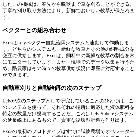
したこの機械は、春先から晩秋まで草を刈ることができる。
丁寧な刈り取り方法により、新鮮でおいしい牧草が保たれま
す。
ベクターとの組み合わせ
ExosはLelyベクター自動給餌システムと連動して作動しま
す。どちらのシステムも、新鮮な牧草とその他の飼料成分を
交互に供給します。Exosは、飼料中の新鮮な牧草の割合を常
にモニターしています。また、現場でのデータ収集も行うた
め、酪農家はその時々の牧草供給状況に即座に対応すること
ができます。
自動草刈りと自動給餌の次のステップ
Lelyが次のステップとして研究していることのひとつは、こ
のシステムを使って、それぞれの場所に適応した液体肥料を
特定の数量だけ投与することだ。これはLely Sphereシステム
の延長線上にあるもので、貴重な循環型肥料を作り出す。
Exosの最初のプロトタイプはすでに試験農場でオペレーター