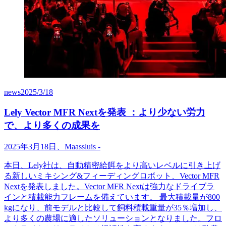
news
2025/3/18
Lely Vector MFR Nextを発表 ：より少ない労力
で、より多くの成果を
2025
年
3
月
18
日、
Maassluis
-
本日、
Lely
社は、自動精密給餌をより高いレベルに引き上げ
る新しいミキシング
&
フィーディングロボット、
Vector MFR
Next
を発表しました。
Vector MFR Next
は強力なドライブラ
インと積載能力フレームを備えています。
最大積載量が
800
kg
になり、前モデルと比較して飼料積載重量が
35
％増加し、
より多くの農場に適したソリューションとなりました。フロ