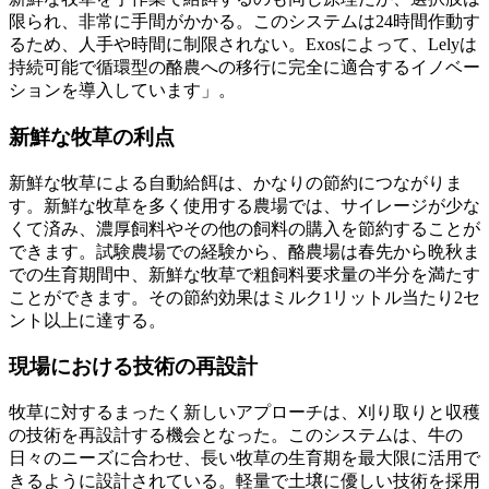
限られ、非常に手間がかかる。このシステムは24時間作動す
るため、人手や時間に制限されない。Exosによって、Lelyは
持続可能で循環型の酪農への移行に完全に適合するイノベー
ションを導入しています」。
新鮮な牧草の利点
新鮮な牧草による自動給餌は、かなりの節約につながりま
す。新鮮な牧草を多く使用する農場では、サイレージが少な
くて済み、濃厚飼料やその他の飼料の購入を節約することが
できます。試験農場での経験から、酪農場は春先から晩秋ま
での生育期間中、新鮮な牧草で粗飼料要求量の半分を満たす
ことができます。その節約効果はミルク1リットル当たり2セ
ント以上に達する。
現場における技術の再設計
牧草に対するまったく新しいアプローチは、刈り取りと収穫
の技術を再設計する機会となった。このシステムは、牛の
日々のニーズに合わせ、長い牧草の生育期を最大限に活用で
きるように設計されている。軽量で土壌に優しい技術を採用