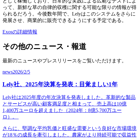
として稼働しており、日常的な実践による広範なテストによ
って、新鮮な草の自律的収穫に関する可能な限りの情報が得
られるだろう。今後数年間で、Lelyはこのシステムをさらに
発展させ、商業的に販売できるようにする予定である。
Exosの詳細情報
その他のニュース・報道
最新のニュースやプレスリリースをご覧いただけます。
news
2026/2/5
Lely社、2025年決算を発表：目覚ましい1年
Lely社は2025年度の年次決算を発表しました。革新的な製品
とサービスが高い顧客満足度と相まって、売上高は10億
1,400万ユーロを超えました（2024年：8億5,700万ユー
ロ）。
さらに、堅調な平均乳価と旺盛な需要という良好な市場環境
が18％の成長を牽引しました。農家がより持続可能で収益性