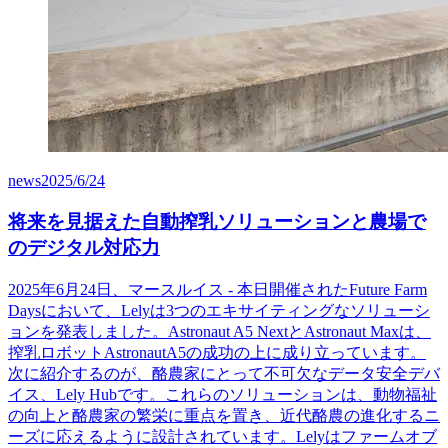
news
2025/6/24
将来を見据えた自動搾乳ソリューションと農場で
のデジタル対応力
2025年6月24日、マースルイス - 本日開催されたFuture Farm
Daysにおいて、Lelyは3つのエキサイティングなソリューシ
ョンを発表しました。Astronaut A5 NextとAstronaut Maxは、
搾乳ロボットAstronautA5の成功の上に成り立っています。
次に紹介するのが、酪農家にとって不可欠なデータ安全デバ
イス、Lely Hubです。これらのソリューションは、動物福祉
の向上と酪農家の繁栄に重点を置き、近代酪農の進化するニ
ーズに応えるように設計されています。Lelyはファームオブ