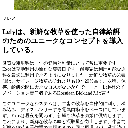
プレス
Lelyは、新鮮な牧草を使った自律給餌
のためのユニークなコンセプトを導入
している。
良質な粗飼料は、牛の健康と乳量にとって常に重要です。
Exosは草地利用の新たな突破口です。酪農家は利用可能な原
料を最適に利用できるようになりました。新鮮な牧草の栄養
価は、サイレージ牧草のそれよりも10〜20％高く、収穫、保
存、給餌の間に大きなロスがないからです」と、Lely社のイ
ノベーション責任者であるKorstiaan Blokland氏は言う。
このユニークなシステムは、牛舎の牧草を自律的に刈り、積
み込み、ディスペンサーする電気自動車をベースにしていま
す。Exosは昼夜を問わず、新鮮な牧草を頻繁に供給します。
これにより、新鮮な牧草の味と摂取量が向上します。牛舎で
新鮮な牧草を手作業で給餌するのも同じ原理だが、選択肢は