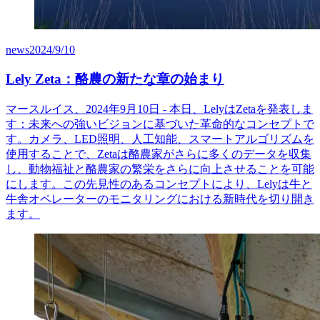
news
2024/9/10
Lely Zeta：酪農の新たな章の始まり
マースルイス、2024年9月10日 - 本日、LelyはZetaを発表しま
す：未来への強いビジョンに基づいた革命的なコンセプトで
す。カメラ、LED照明、人工知能、スマートアルゴリズムを
使用することで、Zetaは酪農家がさらに多くのデータを収集
し、動物福祉と酪農家の繁栄をさらに向上させることを可能
にします。この先見性のあるコンセプトにより、Lelyは牛と
牛舎オペレーターのモニタリングにおける新時代を切り開き
ます。