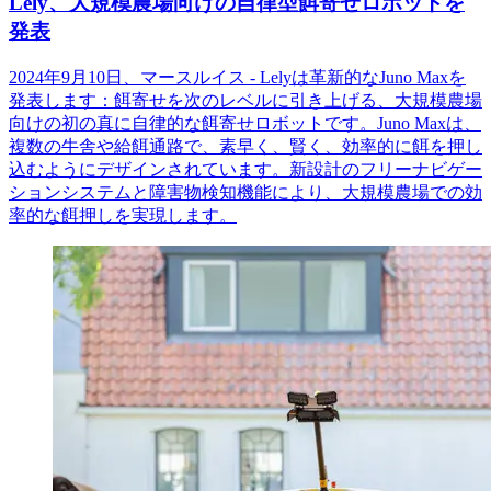
Lely、大規模農場向けの自律型餌寄せロボットを
発表
2024年9月10日、マースルイス - Lelyは革新的なJuno Maxを
発表します：餌寄せを次のレベルに引き上げる、大規模農場
向けの初の真に自律的な餌寄せロボットです。Juno Maxは、
複数の牛舎や給餌通路で、素早く、賢く、効率的に餌を押し
込むようにデザインされています。新設計のフリーナビゲー
ションシステムと障害物検知機能により、大規模農場での効
率的な餌押しを実現します。