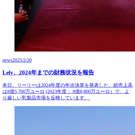
news
2025/2/20
Lely、2024年までの財務状況を報告
本日、リーリーは2024年度の年次決算を発表した。総売上高
は8億5,700万ユーロ (
2023
年度
：
8
億
8,800
万ユーロ
）
で、よ
り厳しい乳製品市場を反映しています
。