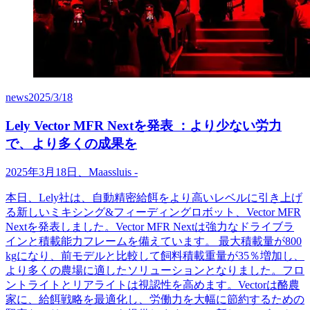
news
2025/3/18
Lely Vector MFR Nextを発表 ：より少ない労力
で、より多くの成果を
2025
年
3
月
18
日、
Maassluis
-
本日、
Lely
社は、自動精密給餌をより高いレベルに引き上げ
る新しいミキシング
&
フィーディングロボット、
Vector MFR
Next
を発表しました。
Vector MFR Next
は強力なドライブラ
インと積載能力フレームを備えています。
最大積載量が
800
kg
になり、前モデルと比較して飼料積載重量が
35
％増加し、
より多くの農場に適したソリューションとなりました。フロ
ントライトとリアライトは視認性を高めます。
Vector
は酪農
家に、給餌戦略を最適化し、労働力を大幅に節約するための