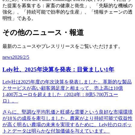
た提案を募集する：家畜の健康と衛生」、「先駆的な機械の
強化」、「持続可能で効率的な生産」、「情報チェーンの透
明性」である。
その他のニュース・報道
最新のニュースやプレスリリースをご覧いただけます。
news
2026/2/5
Lely社、2025年決算を発表：目覚ましい1年
Lely社は2025年度の年次決算を発表しました。革新的な製品
とサービスが高い顧客満足度と相まって、売上高は10億
1,400万ユーロを超えました（2024年：8億5,700万ユー
ロ）。
さらに、堅調な平均乳価と旺盛な需要という良好な市場環境
が18％の成長を牽引しました。農家がより持続可能で収益性
が高く明るい農場の未来を実現するために、Lely社のロボッ
トとデータは明らかな付加価値を与えています。