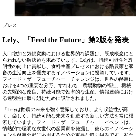
プレス
Lely、「Feed the Future」第2版を発表
人口増加と気候変動における世界的な課題は、既成概念にと
らわれない解決策を求めています。Lelyは、持続可能性と透
明性の向上に貢献し、食料生産プロセスにおける酪農家と家
畜の生活向上を優先するイノベーションに投資しています。
フィード・ザ・フューチャー・チャレンジは、世界の酪農に
おける4つの重要な分野、すなわち、農場動物の福祉、機械
の先駆的な改良、持続可能で効率的な生産、情報連鎖におけ
る透明性に取り組むために設計されました。
「Lelyは酪農の未来を強く意識しており、より収益性が高
く、楽しく、持続可能な未来を創造する新しい方法を常に模
索しています。フィード・ザ・フューチャー・イベントは、
情熱的で聡明な次世代の起業家を発掘し、彼らのイノベーシ
ョンを酪農分野に応用するための重要な取り組みです。私た