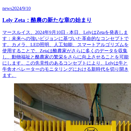
news
2024/9/10
Lely Zeta：酪農の新たな章の始まり
マースルイス、2024年9月10日 - 本日、LelyはZetaを発表しま
す：未来への強いビジョンに基づいた革命的なコンセプトで
す。カメラ、LED照明、人工知能、スマートアルゴリズムを
使用することで、Zetaは酪農家がさらに多くのデータを収集
し、動物福祉と酪農家の繁栄をさらに向上させることを可能
にします。この先見性のあるコンセプトにより、Lelyは牛と
牛舎オペレーターのモニタリングにおける新時代を切り開き
ます。