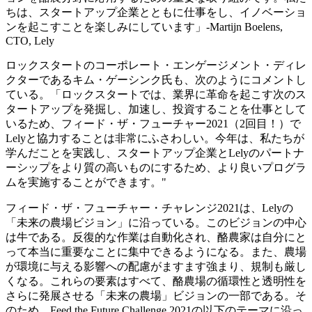
ちは、スタートアップ企業とともに仕事をし、イノベーショ
ンを起こすことを楽しみにしています」-Martijn Boelens,
CTO, Lely
ロックスタートのコーポレート・エンゲージメント・ディレ
クターであるキム・ゲーシンク氏も、次のようにコメントし
ている。「ロックスタートでは、業界に革命を起こす次のス
タートアップを発掘し、加速し、投資することを仕事として
いるため、フィード・ザ・フューチャー2021（2回目！）で
Lelyと協力することは非常にふさわしい。今年は、私たちが
学んだことを実践し、スタートアップ企業とLelyのパートナ
ーシップをより質の高いものにするため、より良いプログラ
ムを実施することができます。"
フィード・ザ・フューチャー・チャレンジ2021は、Lelyの
「未来の農場ビジョン」に沿っている。このビジョンの中心
は牛である。反復的な作業は自動化され、酪農家は自分にと
って本当に重要なことに集中できるようになる。また、農場
が環境に与える影響への配慮がますます強まり、規制も厳し
くなる。これらの要素はすべて、酪農場の循環性と透明性を
さらに発展させる「未来の農場」ビジョンの一部である。そ
のため、Feed the Future Challenge 2021の以下のテーマに沿っ