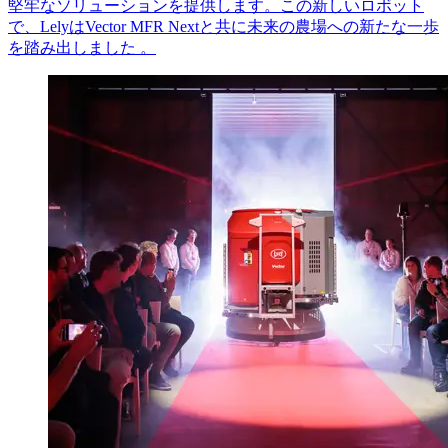
堅牢なソリューションを提供します。この新しいロボット
で、
Lely
は
Vector MFR Next
と共に未来の農場への新たな一歩
を踏み出しました
。