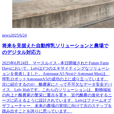
news
2025/6/24
将来を見据えた自動搾乳ソリューションと農場で
のデジタル対応力
2025年6月24日、マースルイス - 本日開催されたFuture Farm
Daysにおいて、Lelyは3つのエキサイティングなソリューシ
ョンを発表しました。Astronaut A5 NextとAstronaut Maxは、
搾乳ロボットAstronautA5の成功の上に成り立っています。
次に紹介するのが、酪農家にとって不可欠なデータ安全デバ
イス、Lely Hubです。これらのソリューションは、動物福祉
の向上と酪農家の繁栄に重点を置き、近代酪農の進化するニ
ーズに応えるように設計されています。Lelyはファームオブ
ザフューチャー、未来の農場の実現に向けて次のステップを
踏み出すことを誇りに思っています。