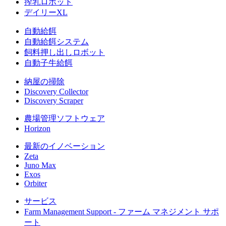
搾乳ロボット
デイリーXL
自動給餌
自動給餌システム
飼料押し出しロボット
自動子牛給餌
納屋の掃除
Discovery Collector
Discovery Scraper
農場管理ソフトウェア
Horizon
最新のイノベーション
Zeta
Juno Max
Exos
Orbiter
サービス
Farm Management Support - ファーム マネジメント サポ
ート