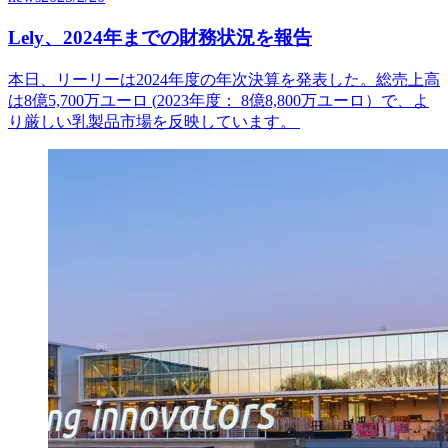
Lely、2024年までの財務状況を報告
本日、リーリーは2024年度の年次決算を発表した。総売上高
は8億5,700万ユーロ (
2023
年度
：
8
億
8,800
万ユーロ
）
で、よ
り厳しい乳製品市場を反映しています
。