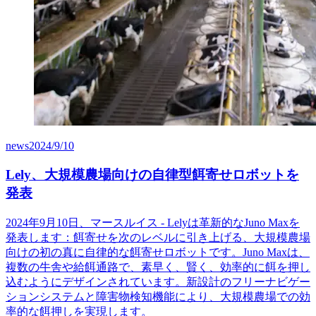
news
2024/9/10
Lely、大規模農場向けの自律型餌寄せロボットを
発表
2024年9月10日、マースルイス - Lelyは革新的なJuno Maxを
発表します：餌寄せを次のレベルに引き上げる、大規模農場
向けの初の真に自律的な餌寄せロボットです。Juno Maxは、
複数の牛舎や給餌通路で、素早く、賢く、効率的に餌を押し
込むようにデザインされています。新設計のフリーナビゲー
ションシステムと障害物検知機能により、大規模農場での効
率的な餌押しを実現します。