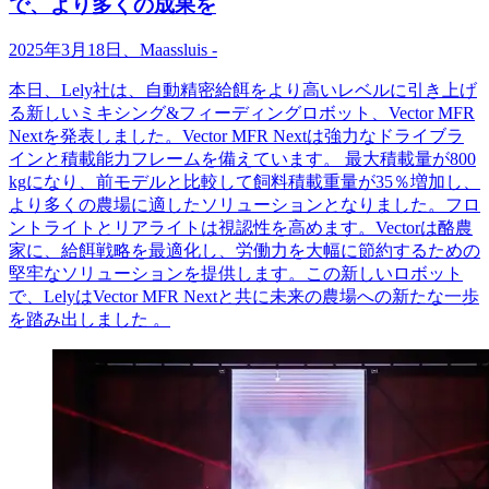
で、より多くの成果を
2025
年
3
月
18
日、
Maassluis
-
本日、
Lely
社は、自動精密給餌をより高いレベルに引き上げ
る新しいミキシング
&
フィーディングロボット、
Vector MFR
Next
を発表しました。
Vector MFR Next
は強力なドライブラ
インと積載能力フレームを備えています。
最大積載量が
800
kg
になり、前モデルと比較して飼料積載重量が
35
％増加し、
より多くの農場に適したソリューションとなりました。フロ
ントライトとリアライトは視認性を高めます。
Vector
は酪農
家に、給餌戦略を最適化し、労働力を大幅に節約するための
堅牢なソリューションを提供します。この新しいロボット
で、
Lely
は
Vector MFR Next
と共に未来の農場への新たな一歩
を踏み出しました
。