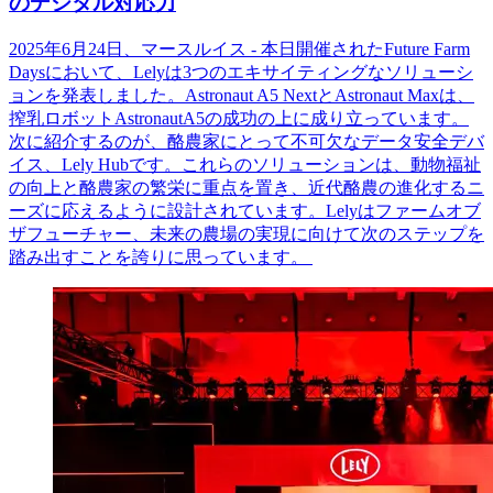
のデジタル対応力
2025年6月24日、マースルイス - 本日開催されたFuture Farm
Daysにおいて、Lelyは3つのエキサイティングなソリューシ
ョンを発表しました。Astronaut A5 NextとAstronaut Maxは、
搾乳ロボットAstronautA5の成功の上に成り立っています。
次に紹介するのが、酪農家にとって不可欠なデータ安全デバ
イス、Lely Hubです。これらのソリューションは、動物福祉
の向上と酪農家の繁栄に重点を置き、近代酪農の進化するニ
ーズに応えるように設計されています。Lelyはファームオブ
ザフューチャー、未来の農場の実現に向けて次のステップを
踏み出すことを誇りに思っています。