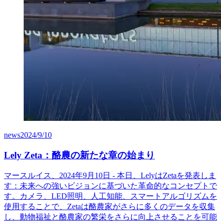
news
2024/9/10
Lely Zeta：酪農の新たな章の始まり
マースルイス、2024年9月10日 - 本日、LelyはZetaを発表しま
す：未来への強いビジョンに基づいた革命的なコンセプトで
す。カメラ、LED照明、人工知能、スマートアルゴリズムを
使用することで、Zetaは酪農家がさらに多くのデータを収集
し、動物福祉と酪農家の繁栄をさらに向上させることを可能