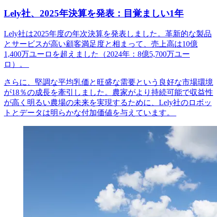
Lely社、2025年決算を発表：目覚ましい1年
Lely社は2025年度の年次決算を発表しました。革新的な製品
とサービスが高い顧客満足度と相まって、売上高は10億
1,400万ユーロを超えました（2024年：8億5,700万ユー
ロ）。
さらに、堅調な平均乳価と旺盛な需要という良好な市場環境
が18％の成長を牽引しました。農家がより持続可能で収益性
が高く明るい農場の未来を実現するために、Lely社のロボッ
トとデータは明らかな付加価値を与えています。