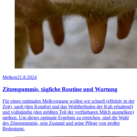
Melken
21.8.2024
Zitzengummis, tägliche Routine und Wartung
Für einen optimalen Melkvorgang wollen wir schnell (effektiv in der
Zeit), sanft (den Komfort und das Wohlbefinden der Kuh erhaltend)
und vollständig (den größten Teil der verfügbaren Milch ausmelken)
melken. Um dieses optimale Ergebnis zu erreichen, sind die Wahl
des Zitzengummis, sein Zustand und seine Pflege von großer
Bedeutung.