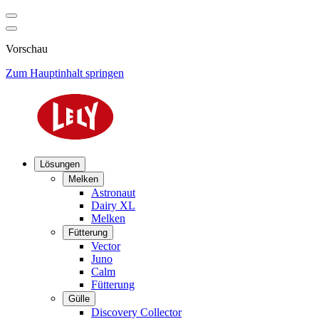
Vorschau
Zum Hauptinhalt springen
Lösungen
Melken
Astronaut
Dairy XL
Melken
Fütterung
Vector
Juno
Calm
Fütterung
Gülle
Discovery Collector