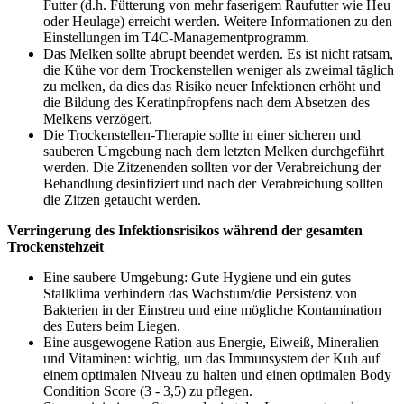
Futter (d.h. Fütterung von mehr faserigem Raufutter wie Heu
oder Heulage) erreicht werden. Weitere Informationen zu den
Einstellungen im T4C-Managementprogramm.
Das Melken sollte abrupt beendet werden. Es ist nicht ratsam,
die Kühe vor dem Trockenstellen weniger als zweimal täglich
zu melken, da dies das Risiko neuer Infektionen erhöht und
die Bildung des Keratinpfropfens nach dem Absetzen des
Melkens verzögert.
Die Trockenstellen-Therapie sollte in einer sicheren und
sauberen Umgebung nach dem letzten Melken durchgeführt
werden. Die Zitzenenden sollten vor der Verabreichung der
Behandlung desinfiziert und nach der Verabreichung sollten
die Zitzen getaucht werden.
Verringerung des Infektionsrisikos während der gesamten
Trockenstehzeit
Eine saubere Umgebung: Gute Hygiene und ein gutes
Stallklima verhindern das Wachstum/die Persistenz von
Bakterien in der Einstreu und eine mögliche Kontamination
des Euters beim Liegen.
Eine ausgewogene Ration aus Energie, Eiweiß, Mineralien
und Vitaminen: wichtig, um das Immunsystem der Kuh auf
einem optimalen Niveau zu halten und einen optimalen Body
Condition Score (3 - 3,5) zu pflegen.