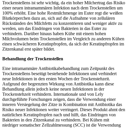
Trockenstellens ist sehr wichtig, da ein hoher Milchertrag das Risiko
einer neuen intramammären Infektion nach dem Trockenstellen um
100% erhöht. Eine hohe Restmilchmenge im Euter regt die weißen
Blutkörperchen dazu an, sich auf die Aufnahme von zellulären
Rückständen des Milchfetts zu konzentrieren und weniger aktiv zu
werden, um das Eindringen von Bakterien in das Euter zu
verhindern. Darüber hinaus haben Kühe mit einem hohen
Milchvolumen beim Trockenstellen im Vergleich zu anderen Kühen
einen schwächeren Keratinpfropfen, da sich der Keratinpfropfen im
Zitzenkanal erst später bildet.
Behandlung der Trockenstellen
Eine intramammäre Antibiotikabehandlung zum Zeitpunkt des
Trockenstellens beseitigt bestehende Infektionen und verhindert
neue Infektionen in den ersten Wochen der Trockenstehzeit.
Aufgrund der begrenzten Wirkung von Antibiotika kann diese
Behandlung allein jedoch keine neuen Infektionen in der
Trockenstehzeit verhindern. Internationale und von Lely
durchgeführte Forschungen zeigen, dass die Verwendung einer
inneren Versiegelung der Zitze in Kombination mit Antibiotika das
Risiko neuer Infektionen weiter verringert. Dieses Produkt ahmt den
natürlichen Keratinpfropfen nach und hilft, das Eindringen von
Bakterien in den Zitzenkanal zu verhindern. Bei Kühen mit
niedriger somatischer Zellzahlmessung (SCC) ist die Verwendung