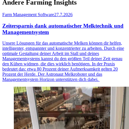
Andere Farming Insights
Farm Management Software
27.7.2026
Zeitersparnis dank automatischer Melktechnik und
Managementsystem
Unsere Lösungen für das automatische Melken können dir helfen,
intelligenter, entspannter und konzentrierter zu arbeiten. Durch eine
optimale Gestaltung deiner Arbeit im Stall und deines
Managementsystems kannst du den größten Teil deiner Zeit genau
den Kühen widmen, die dies wirklich benötigen. In der Praxis
bedeutet das: etwa 80 Prozent deiner Aufmerksamkeit gelten 20
Prozent der Herde. Der Astronaut Melkroboter und das
Managementsystem Horizon unterstützen dich dabei.