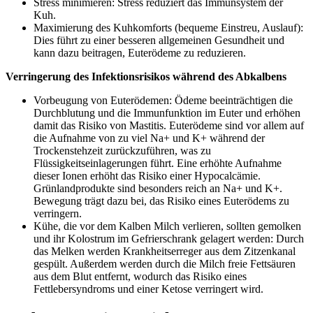
Stress minimieren: Stress reduziert das Immunsystem der
Kuh.
Maximierung des Kuhkomforts (bequeme Einstreu, Auslauf):
Dies führt zu einer besseren allgemeinen Gesundheit und
kann dazu beitragen, Euterödeme zu reduzieren.
Verringerung des Infektionsrisikos während des Abkalbens
Vorbeugung von Euterödemen: Ödeme beeinträchtigen die
Durchblutung und die Immunfunktion im Euter und erhöhen
damit das Risiko von Mastitis. Euterödeme sind vor allem auf
die Aufnahme von zu viel Na+ und K+ während der
Trockenstehzeit zurückzuführen, was zu
Flüssigkeitseinlagerungen führt. Eine erhöhte Aufnahme
dieser Ionen erhöht das Risiko einer Hypocalcämie.
Grünlandprodukte sind besonders reich an Na+ und K+.
Bewegung trägt dazu bei, das Risiko eines Euterödems zu
verringern.
Kühe, die vor dem Kalben Milch verlieren, sollten gemolken
und ihr Kolostrum im Gefrierschrank gelagert werden: Durch
das Melken werden Krankheitserreger aus dem Zitzenkanal
gespült. Außerdem werden durch die Milch freie Fettsäuren
aus dem Blut entfernt, wodurch das Risiko eines
Fettlebersyndroms und einer Ketose verringert wird.