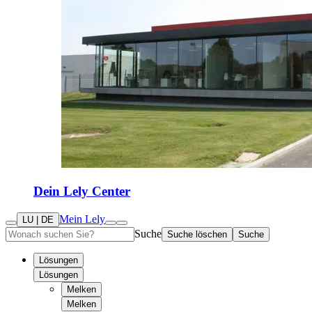
Dein Lely Center
Mein Lely
LU | DE
Suche
Suche löschen
Suche
Lösungen
Lösungen
Melken
Melken