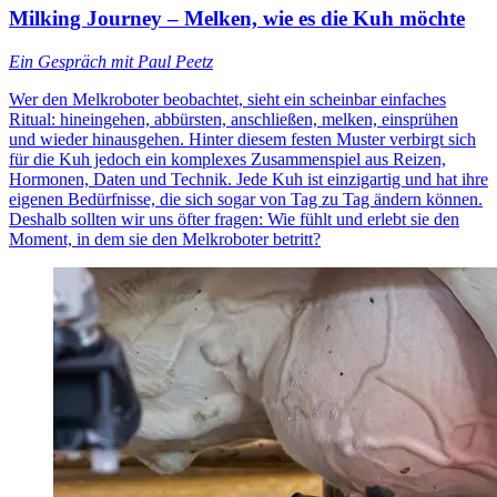
Milking Journey – Melken, wie es die Kuh möchte
Ein Gespräch mit Paul Peetz
Wer den Melkroboter beobachtet, sieht ein scheinbar einfaches
Ritual: hineingehen, abbürsten, anschließen, melken, einsprühen
und wieder hinausgehen. Hinter diesem festen Muster verbirgt sich
für die Kuh jedoch ein komplexes Zusammenspiel aus Reizen,
Hormonen, Daten und Technik. Jede Kuh ist einzigartig und hat ihre
eigenen Bedürfnisse, die sich sogar von Tag zu Tag ändern können.
Deshalb sollten wir uns öfter fragen: Wie fühlt und erlebt sie den
Moment, in dem sie den Melkroboter betritt?