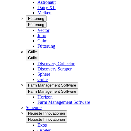
Astronaut
Dairy XL
Melken
Fütterung
Fütterung
Vector
Juno
Calm
Fütterung
Gülle
Gülle
Discovery Collector
Discovery Scraper
Sphere
Gülle
Farm Management Software
Farm Management Software
Horizon
Farm Management Software
Scheune
Neueste Innovationen
Neueste Innovationen
Exos
Orbiter