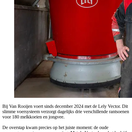
Bij Van Rooijen voert sinds december 2024 met de Lely Vector. Dit
slimme voersysteem verzorgt dagelijks drie verschillende rantsoenen
voor 180 melkkoeien en jongvee.
De overstap kwam precies op het juiste moment: de oude