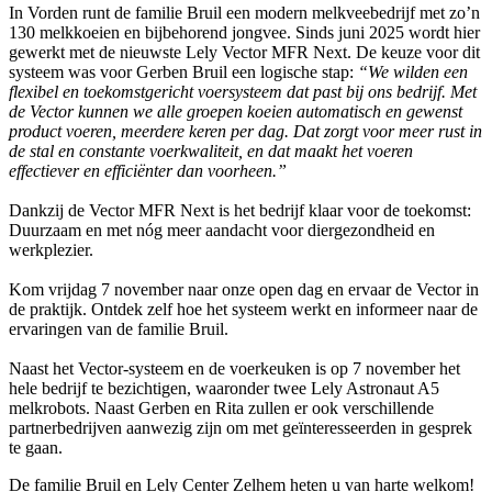
In Vorden runt de familie Bruil een modern melkveebedrijf met zo’n
130 melkkoeien en bijbehorend jongvee. Sinds juni 2025 wordt hier
gewerkt met de nieuwste Lely Vector MFR Next. De keuze voor dit
systeem was voor Gerben Bruil een logische stap:
“We wilden een
flexibel en toekomstgericht voersysteem dat past bij ons bedrijf. Met
de Vector kunnen we alle groepen koeien automatisch en gewenst
product voeren, meerdere keren per dag. Dat zorgt voor meer rust in
de stal en constante voerkwaliteit, en dat maakt het voeren
effectiever en efficiënter dan voorheen.”
Dankzij de Vector MFR Next is het bedrijf klaar voor de toekomst:
Duurzaam en met nóg meer aandacht voor diergezondheid en
werkplezier.
Kom vrijdag 7 november naar onze open dag en ervaar de Vector in
de praktijk. Ontdek zelf hoe het systeem werkt en informeer naar de
ervaringen van de familie Bruil.
Naast het Vector-systeem en de voerkeuken is op 7 november het
hele bedrijf te bezichtigen, waaronder twee Lely Astronaut A5
melkrobots. Naast Gerben en Rita zullen er ook verschillende
partnerbedrijven aanwezig zijn om met geïnteresseerden in gesprek
te gaan.
De familie Bruil en Lely Center Zelhem heten u van harte welkom!