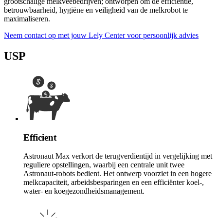
grootschalige melkveebedrijven; ontworpen om de efficiëntie,
betrouwbaarheid, hygiëne en veiligheid van de melkrobot te
maximaliseren.
Neem contact op met jouw Lely Center voor persoonlijk advies
USP
Efficient
Astronaut Max verkort de terugverdientijd in vergelijking met
reguliere opstellingen, waarbij een centrale unit twee
Astronaut-robots bedient. Het ontwerp voorziet in een hogere
melkcapaciteit, arbeidsbesparingen en een efficiënter koel-,
water- en koegezondheidsmanagement.