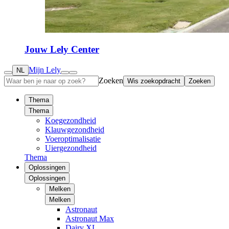
Jouw Lely Center
Mijn Lely
NL
Zoeken
Wis zoekopdracht
Zoeken
Thema
Thema
Koegezondheid
Klauwgezondheid
Voeroptimalisatie
Uiergezondheid
Thema
Oplossingen
Oplossingen
Melken
Melken
Astronaut
Astronaut Max
Dairy XL