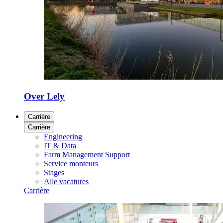
Over Lely
Carrière
Carrière
Engineering
IT & Data
Farm Management Support
Service monteurs
Stages
Alle vacatures
Carrière