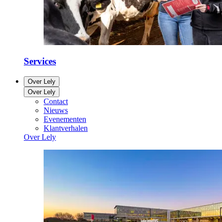
Services
Over Lely
Over Lely
Contact
Nieuws
Evenementen
Klantverhalen
Over Lely