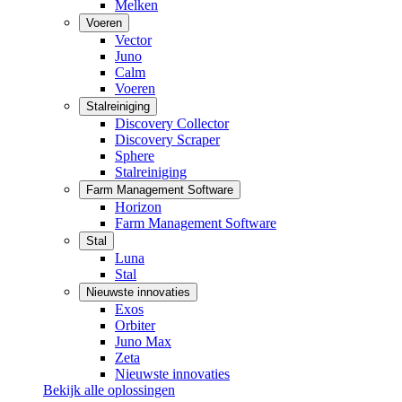
Melken
Voeren
Vector
Juno
Calm
Voeren
Stalreiniging
Discovery Collector
Discovery Scraper
Sphere
Stalreiniging
Farm Management Software
Horizon
Farm Management Software
Stal
Luna
Stal
Nieuwste innovaties
Exos
Orbiter
Juno Max
Zeta
Nieuwste innovaties
Bekijk alle oplossingen