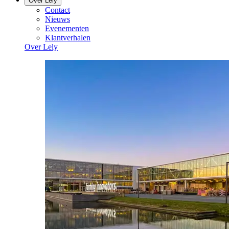
Over Lely
Contact
Nieuws
Evenementen
Klantverhalen
Over Lely