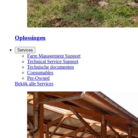
Oplossingen
Services
Farm Management Support
Technical Service Support
Technische documenten
Consumables
Pre-Owned
Bekijk alle Services