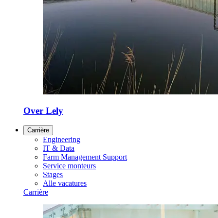
Over Lely
Carrière
Engineering
IT & Data
Farm Management Support
Service monteurs
Stages
Alle vacatures
Carrière