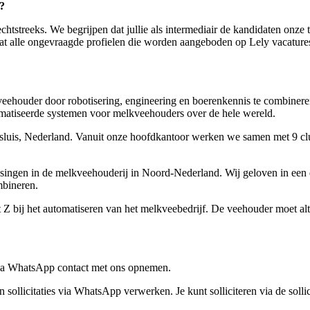
?
chtstreeks. We begrijpen dat jullie als intermediair de kandidaten onze 
dat alle ongevraagde profielen die worden aangeboden op Lely vacatures,
houder door robotisering, engineering en boerenkennis te combinere
tomatiseerde systemen voor melkveehouders over de hele wereld.
aassluis, Nederland. Vanuit onze hoofdkantoor werken we samen met 9 c
ossingen in de melkveehouderij in Noord-Nederland. Wij geloven in een
mbineren.
Z bij het automatiseren van het melkveebedrijf. De veehouder moet al
e via WhatsApp contact met ons opnemen.
licitaties via WhatsApp verwerken. Je kunt solliciteren via de sollic