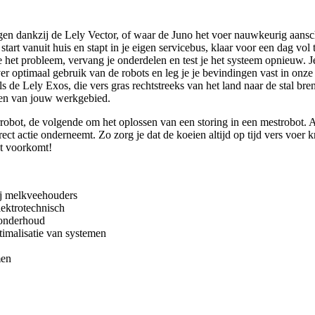
jgen dankzij de Lely Vector, of waar de Juno het voer nauwkeurig aansc
rt vanuit huis en stapt in je eigen servicebus, klaar voor een dag vo
je het probleem, vervang je onderdelen en test je het systeem opnieuw. J
 optimaal gebruik van de robots en leg je je bevindingen vast in onz
s de Lely Exos, die vers gras rechtstreeks van het land naar de stal br
rden van jouw werkgebied.
robot, de volgende om het oplossen van een storing in een mestrobot. Af
rect actie onderneemt. Zo zorg je dat de koeien altijd op tijd vers voer
at voorkomt!
ij melkveehouders
lektrotechnisch
 onderhoud
timalisatie van systemen
men