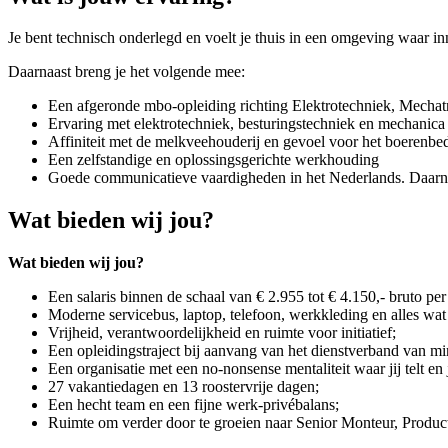
Je bent technisch onderlegd en voelt je thuis in een omgeving waar in
Daarnaast breng je het volgende mee:
Een afgeronde mbo-opleiding richting Elektrotechniek, Mechatro
Ervaring met elektrotechniek, besturingstechniek en mechanica
Affiniteit met de melkveehouderij en gevoel voor het boerenbed
Een zelfstandige en oplossingsgerichte werkhouding
Goede communicatieve vaardigheden in het Nederlands. Daarnaas
Wat bieden wij jou?
Wat bieden wij jou?
Een salaris binnen de schaal van € 2.955 tot € 4.150,- bruto per
Moderne servicebus, laptop, telefoon, werkkleding en alles wat
Vrijheid, verantwoordelijkheid en ruimte voor initiatief;
Een opleidingstraject bij aanvang van het dienstverband van min
Een organisatie met een no-nonsense mentaliteit waar jij telt en
27 vakantiedagen en 13 roostervrije dagen;
Een hecht team en een fijne werk-privébalans;
Ruimte om verder door te groeien naar Senior Monteur, Product S