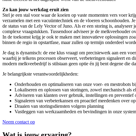
Zo kan jouw werkdag eruit zien
Stel je een stal voor waar de koeien op vaste momenten vers voer kri
verzamelen met een vacuümtechniek en de vloeren schoonhouden. Je sta
de status van de Lely Vector of Juno. Als er een storing is, analyseer 
complexe vraagstukken. Tussendoor adviseer je de melkveehouder over
In de toekomst krijg je ook te maken met innovatieve oplossingen zoal
binnen de regio in opstartfase, maar zullen op termijn onderdeel wo
Je dag is dynamisch: de ene klus vraagt om precisiewerk aan een voer
waarbij je telkens processen observeert, verbeteringen signaleert en di
modern melkveebedrijf is stilstaan geen optie én jij bent degene die d
Je belangrijkste verantwoordelijkheden:
Onderhouden en optimaliseren van onze voer- en mestrobots b
Lokaliseren en oplossen van storingen, zowel mechanisch als e
Adviseren van klanten over gebruik, instellingen en preventief
Signaleren van verbeterkansen en proactief meedenken over op
Draaien van storingsdiensten volgens planning
Vastleggen van werkzaamheden en bevindingen in onze syste
Neem contact op
Wat is jouw ervaring?