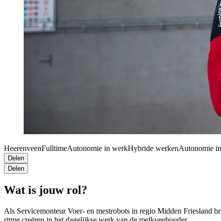
Heerenveen
Fulltime
Autonomie in werk
Hybride werken
Autonomie i
Delen
Delen
Wat is jouw rol?
Als Servicemonteur Voer- en mestrobots in regio Midden Friesland bren
ritme creëren in het dagelijkse werk van de melkveehouder.