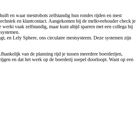
huift en waar mestrobots zelfstandig hun rondes rijden en mest
l techniek en klantcontact. Aangekomen bij de melkveehouder check je
e werkt vaak zelfstandig, maar kunt altijd sparren met een collega bij
e systemen.
engt, en Lely Sphere, ons circulaire mestsysteem. Deze systemen zijn
hankelijk van de planning rijd je tussen meerdere boerderijen,
 krijgen en dat het werk op de boerderij soepel doorloopt. Want op een