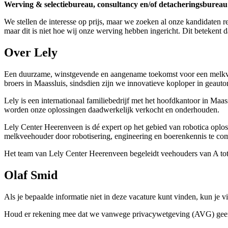
Werving & selectiebureau, consultancy en/of detacheringsbureau
We stellen de interesse op prijs, maar we zoeken al onze kandidaten re
maar dit is niet hoe wij onze werving hebben ingericht. Dit betekent 
Over Lely
Een duurzame, winstgevende en aangename toekomst voor een melkvee
broers in Maassluis, sindsdien zijn we innovatieve koploper in geau
Lely is een internationaal familiebedrijf met het hoofdkantoor in M
worden onze oplossingen daadwerkelijk verkocht en onderhouden.
Lely Center Heerenveen is dé expert op het gebied van robotica opl
melkveehouder door robotisering, engineering en boerenkennis te co
Het team van Lely Center Heerenveen begeleidt veehouders van A tot 
Olaf Smid
Als je bepaalde informatie niet in deze vacature kunt vinden, kun j
Houd er rekening mee dat we vanwege privacywetgeving (AVG) geen sol