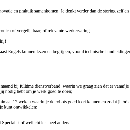
novatie en praktijk samenkomen. Je denkt verder dan de storing zelf en 
nica of vergelijkbaar, of relevante werkervaring
rijf
t Engels kunnen lezen en begrijpen, vooral technische handleidingen 
 maand bij fulltime dienstverband, waarin we graag zien dat er vanaf je s
 jij nodig hebt om je werk goed te doen;
imaal 12 weken waarin je de robots goed leert kennen en zodat jij óók no
 je kunt ontwikkelen;
pecialist of wellicht iets heel anders