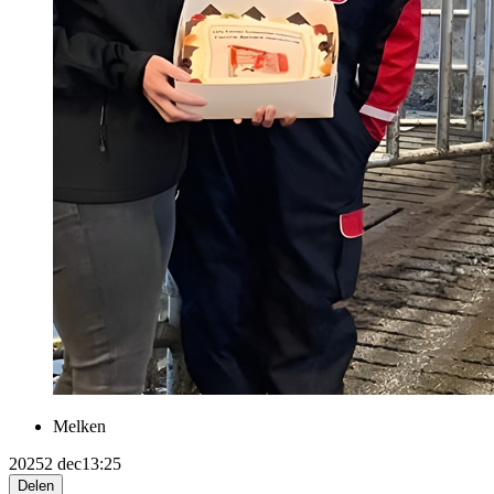
Melken
2025
2 dec
13:25
Delen