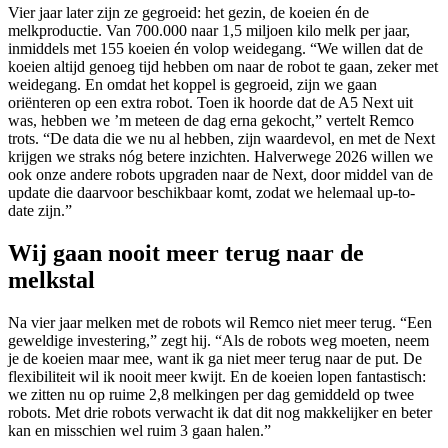
Vier jaar later zijn ze gegroeid: het gezin, de koeien én de
melkproductie. Van 700.000 naar 1,5 miljoen kilo melk per jaar,
inmiddels met 155 koeien én volop weidegang. “We willen dat de
koeien altijd genoeg tijd hebben om naar de robot te gaan, zeker met
weidegang. En omdat het koppel is gegroeid, zijn we gaan
oriënteren op een extra robot. Toen ik hoorde dat de A5 Next uit
was, hebben we ’m meteen de dag erna gekocht,” vertelt Remco
trots. “De data die we nu al hebben, zijn waardevol, en met de Next
krijgen we straks nóg betere inzichten. Halverwege 2026 willen we
ook onze andere robots upgraden naar de Next, door middel van de
update die daarvoor beschikbaar komt, zodat we helemaal up-to-
date zijn.”
Wij gaan nooit meer terug naar de
melkstal
Na vier jaar melken met de robots wil Remco niet meer terug. “Een
geweldige investering,” zegt hij. “Als de robots weg moeten, neem
je de koeien maar mee, want ik ga niet meer terug naar de put. De
flexibiliteit wil ik nooit meer kwijt. En de koeien lopen fantastisch:
we zitten nu op ruime 2,8 melkingen per dag gemiddeld op twee
robots. Met drie robots verwacht ik dat dit nog makkelijker en beter
kan en misschien wel ruim 3 gaan halen.”