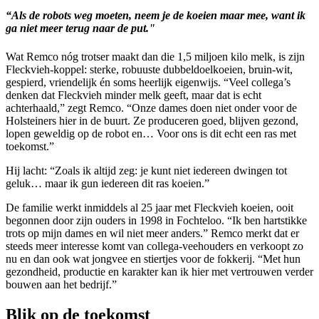
“Als de robots weg moeten, neem je de koeien maar mee, want ik
ga niet meer terug naar de put."
Wat Remco nóg trotser maakt dan die 1,5 miljoen kilo melk, is zijn
Fleckvieh-koppel: sterke, robuuste dubbeldoelkoeien, bruin-wit,
gespierd, vriendelijk én soms heerlijk eigenwijs. “Veel collega’s
denken dat Fleckvieh minder melk geeft, maar dat is echt
achterhaald,” zegt Remco. “Onze dames doen niet onder voor de
Holsteiners hier in de buurt. Ze produceren goed, blijven gezond,
lopen geweldig op de robot en… Voor ons is dit echt een ras met
toekomst.”
Hij lacht: “Zoals ik altijd zeg: je kunt niet iedereen dwingen tot
geluk… maar ik gun iedereen dit ras koeien.”
De familie werkt inmiddels al 25 jaar met Fleckvieh koeien, ooit
begonnen door zijn ouders in 1998 in Fochteloo. “Ik ben hartstikke
trots op mijn dames en wil niet meer anders.” Remco merkt dat er
steeds meer interesse komt van collega-veehouders en verkoopt zo
nu en dan ook wat jongvee en stiertjes voor de fokkerij. “Met hun
gezondheid, productie en karakter kan ik hier met vertrouwen verder
bouwen aan het bedrijf.”
Blik op de toekomst