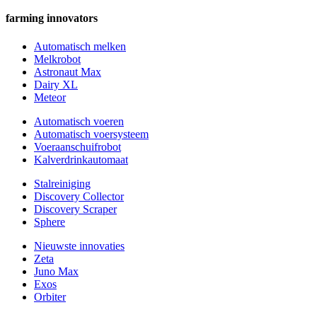
farming innovators
Automatisch melken
Melkrobot
Astronaut Max
Dairy XL
Meteor
Automatisch voeren
Automatisch voersysteem
Voeraanschuifrobot
Kalverdrinkautomaat
Stalreiniging
Discovery Collector
Discovery Scraper
Sphere
Nieuwste innovaties
Zeta
Juno Max
Exos
Orbiter