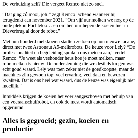
De verhuizing zelf? Die vergeet Remco niet zo snel.
“Dat ging zó mooi, joh!” zegt Remco lachend wanneer hij
terugdenkt aan november 2021. “Om vijf uur molken we nog op de
oude plek in Fochteloo… en om tien uur liepen de koeien hier in
Dieverbrug al door de robot.”
Met hun honderd melkkoeien startten ze toen op hun nieuwe locatie,
direct met twee Astronaut A5-melkrobots. De keuze voor Lely? “De
professionaliteit en begeleiding spraken ons meteen aan,” vertelt
Remco. “Je weet als veehouder heus hoe je moet melken, maar
robotmelken is nieuw. De ondersteuning die we destijds kregen was
echt goud waard. Lely was toen zeker niet de goedkoopste, maar de
machines zijn gewoon top: veel ervaring, veel data en bewezen
kwaliteit. Dat is ons heel wat waard, dus de keuze was eigenlijk niet
moeilijk.”
Inmiddels krijgen de koeien het voer aangeschoven met behulp van
een voeraanschuifrobot, en ook de mest wordt automatisch
opgeruimd.
Alles is gegroeid; gezin, koeien en
productie