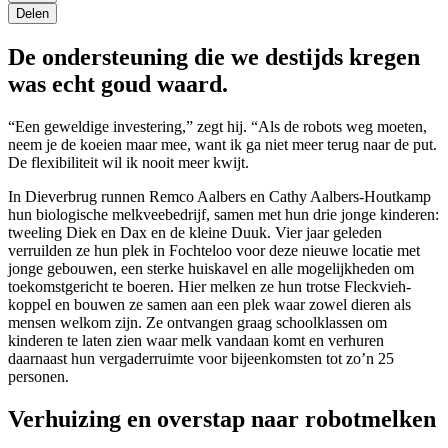
Delen
De ondersteuning die we destijds kregen
was echt goud waard.
“Een geweldige investering,” zegt hij. “Als de robots weg moeten,
neem je de koeien maar mee, want ik ga niet meer terug naar de put.
De flexibiliteit wil ik nooit meer kwijt.
In Dieverbrug runnen Remco Aalbers en Cathy Aalbers-Houtkamp
hun biologische melkveebedrijf, samen met hun drie jonge kinderen:
tweeling Diek en Dax en de kleine Duuk. Vier jaar geleden
verruilden ze hun plek in Fochteloo voor deze nieuwe locatie met
jonge gebouwen, een sterke huiskavel en alle mogelijkheden om
toekomstgericht te boeren. Hier melken ze hun trotse Fleckvieh-
koppel en bouwen ze samen aan een plek waar zowel dieren als
mensen welkom zijn. Ze ontvangen graag schoolklassen om
kinderen te laten zien waar melk vandaan komt en verhuren
daarnaast hun vergaderruimte voor bijeenkomsten tot zo’n 25
personen.
Verhuizing en overstap naar robotmelken