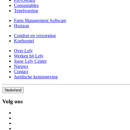
Pre-Owned
Consumables
Tepelvoering
Farm Management Software
Horizon
Comfort en verzorging
Koeborstel
Over Lely
Werken bij Lely
Jouw Lely Center
Nieuws
Contact
Juridische kennisgeving
Nederland
Volg ons