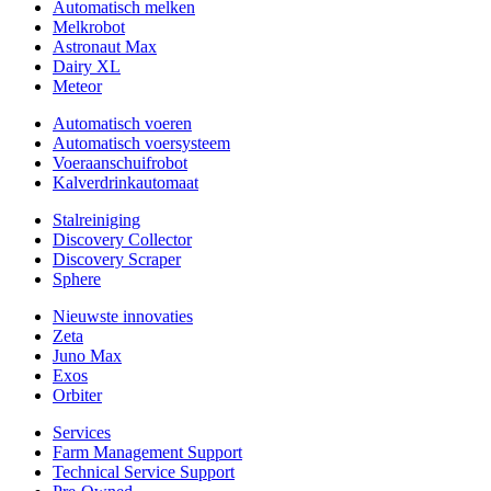
Automatisch melken
Melkrobot
Astronaut Max
Dairy XL
Meteor
Automatisch voeren
Automatisch voersysteem
Voeraanschuifrobot
Kalverdrinkautomaat
Stalreiniging
Discovery Collector
Discovery Scraper
Sphere
Nieuwste innovaties
Zeta
Juno Max
Exos
Orbiter
Services
Farm Management Support
Technical Service Support