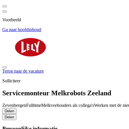
Voorbeeld
Ga naar hoofdinhoud
Terug naar de vacature
Solliciteer
Servicemonteur Melkrobots Zeeland
Zevenbergen
Fulltime
Melkveehouders als collega's
Werken met de nie
Delen
Delen
Persoonlijke informatie