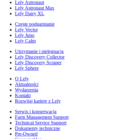
Lely Astronaut
Lely Astronaut Max
Lely Dairy XL
Częste podgarnianie
Lely Vector
Lely Juno
Lely Calm
Utrzymanie i pielęgnacja
Lely Discovery Collector
Lely Discovery Scraper
Lely Sphere
O Lely
Aktualności
Wydarzenia
Kontakt
Rozwijaj karierę z Lely
Serwis i konserwacja
Farm Management Support
Technical Service Support
Dokumenty techniczne
Pre-Owned