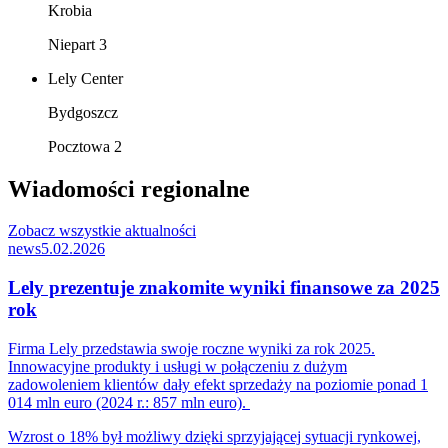
Krobia
Niepart 3
Lely Center
Bydgoszcz
Pocztowa 2
Wiadomości regionalne
Zobacz wszystkie aktualności
news
5.02.2026
Lely prezentuje znakomite wyniki finansowe za 2025
rok
Firma Lely przedstawia swoje roczne wyniki za rok 2025.
Innowacyjne produkty i usługi w połączeniu z dużym
zadowoleniem klientów dały efekt sprzedaży na poziomie ponad 1
014 mln euro (2024 r.: 857 mln euro).
Wzrost o 18% był możliwy dzięki sprzyjającej sytuacji rynkowej,