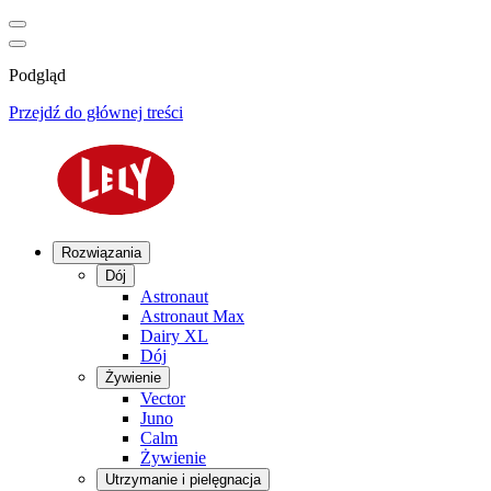
Podgląd
Przejdź do głównej treści
Rozwiązania
Dój
Astronaut
Astronaut Max
Dairy XL
Dój
Żywienie
Vector
Juno
Calm
Żywienie
Utrzymanie i pielęgnacja