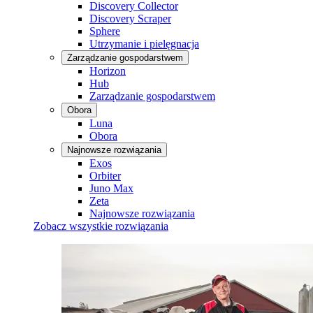
Discovery Collector
Discovery Scraper
Sphere
Utrzymanie i pielęgnacja
Zarządzanie gospodarstwem
Horizon
Hub
Zarządzanie gospodarstwem
Obora
Luna
Obora
Najnowsze rozwiązania
Exos
Orbiter
Juno Max
Zeta
Najnowsze rozwiązania
Zobacz wszystkie rozwiązania