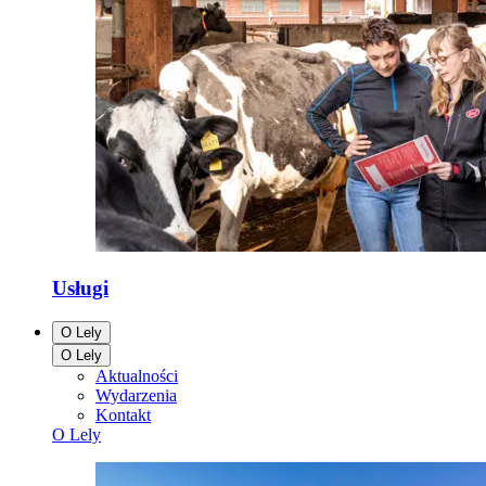
Usługi
O Lely
O Lely
Aktualności
Wydarzenia
Kontakt
O Lely