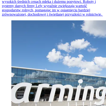
wysokich średnich cenach mleka i dużemu popytowi. Roboty i
systemy danych firmy Lely wyraźnie zwiększają wartość
gospodarstw rolnych, pomagając im w osiągnięciu bardziej
zrównoważonej, dochodowej i świetlanej przyszłości w rolnictwie.