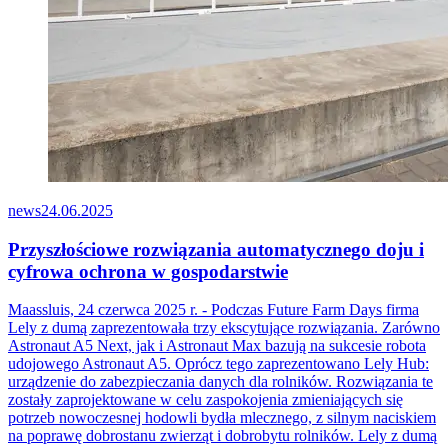
news
24.06.2025
Przyszłościowe rozwiązania automatycznego doju i
cyfrowa ochrona w gospodarstwie
Maassluis, 24 czerwca 2025 r. - Podczas Future Farm Days firma
Lely z dumą zaprezentowała trzy ekscytujące rozwiązania. Zarówno
Astronaut A5 Next, jak i Astronaut Max bazują na sukcesie robota
udojowego Astronaut A5. Oprócz tego zaprezentowano Lely Hub:
urządzenie do zabezpieczania danych dla rolników. Rozwiązania te
zostały zaprojektowane w celu zaspokojenia zmieniających się
potrzeb nowoczesnej hodowli bydła mlecznego, z silnym naciskiem
na poprawę dobrostanu zwierząt i dobrobytu rolników. Lely z dumą