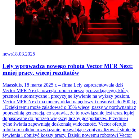
news
18.03.2025
Lely wprowadza nowego robota Vector MFR Next:
mniej pracy, więcej rezultatów
Maassluis, 18 marca 2025 r. – firma Lely zaprezentowała dziś
Vector MFR Next, nowego robota mieszająco-zadającego, który
przenosi automatyczne i precyzyjne żywienie na wyższy poziom.
Vector MFR Next ma mocny układ napędowy i nośności do 800 kg
. Dzięki temu może załadować o 35% więcej paszy w porównaniu z
poprzednią generacją, co sprawia, że
to rozwi
ą
zanie jest teraz lepiej
dopasowane do potrzeb większej liczby gospodarstw. Przednie i
tylne światła zapewniają doskonałą widoczność. Vector oferuje
rolnikom solidne rozwiązanie pozwalające zoptymalizować strategię
żywienia i obniżyć koszty pracy. Dzięki nowemu robotowi Vector