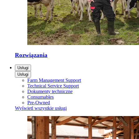
Rozwiązania
Usługi
Usługi
Farm Management Support
Technical Service Support
Dokumenty techniczne
Consumables
Pre-Owned
Wyświetl wszystkie usługi