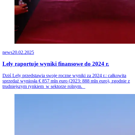
news
20.02.2025
Lely raportuje wyniki finansowe do 2024 r.
Dziś Lely przedstawia swoje roczne wyniki za 2024 r.: całkowita
sprzedaż wyniosła € 8
57
mln euro (2023: 888 mln euro), zgodnie z
trudniejszym
rynkiem w
sektorze
rolnym.