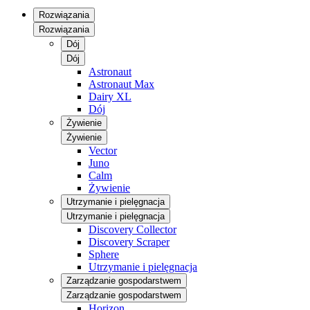
Rozwiązania
Rozwiązania
Dój
Dój
Astronaut
Astronaut Max
Dairy XL
Dój
Żywienie
Żywienie
Vector
Juno
Calm
Żywienie
Utrzymanie i pielęgnacja
Utrzymanie i pielęgnacja
Discovery Collector
Discovery Scraper
Sphere
Utrzymanie i pielęgnacja
Zarządzanie gospodarstwem
Zarządzanie gospodarstwem
Horizon