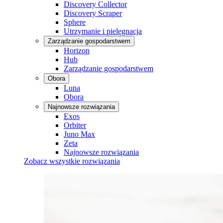
Discovery Collector
Discovery Scraper
Sphere
Utrzymanie i pielęgnacja
Zarządzanie gospodarstwem
Horizon
Hub
Zarządzanie gospodarstwem
Obora
Luna
Obora
Najnowsze rozwiązania
Exos
Orbiter
Juno Max
Zeta
Najnowsze rozwiązania
Zobacz wszystkie rozwiązania