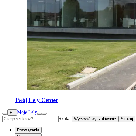
Twój Lely Center
Moje Lely
PL
Szukaj
Wyczyść wyszukiwanie
Szukaj
Rozwiązania