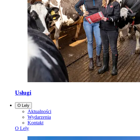
Usługi
O Lely
Aktualności
Wydarzenia
Kontakt
O Lely