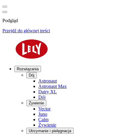
Podgląd
Przejdź do głównej treści
Rozwiązania
Dój
Astronaut
Astronaut Max
Dairy XL
Dój
Żywienie
Vector
Juno
Calm
Żywienie
Utrzymanie i pielęgnacja