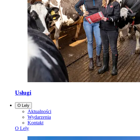
Usługi
O Lely
Aktualności
Wydarzenia
Kontakt
O Lely