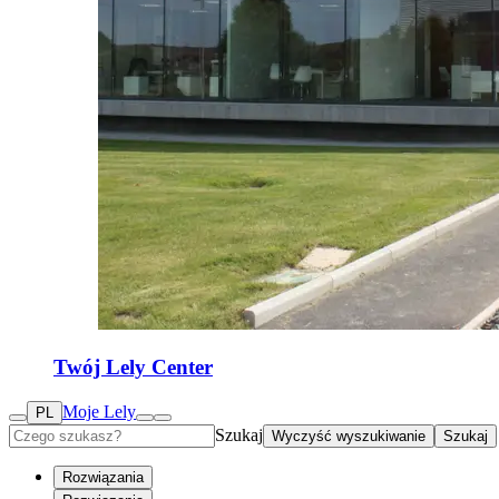
Twój Lely Center
Moje Lely
PL
Szukaj
Wyczyść wyszukiwanie
Szukaj
Rozwiązania