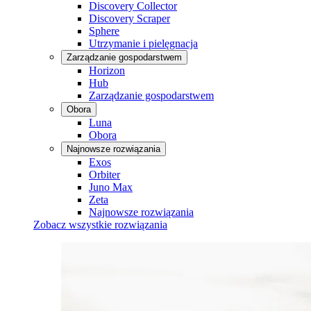
Discovery Collector
Discovery Scraper
Sphere
Utrzymanie i pielęgnacja
Zarządzanie gospodarstwem
Horizon
Hub
Zarządzanie gospodarstwem
Obora
Luna
Obora
Najnowsze rozwiązania
Exos
Orbiter
Juno Max
Zeta
Najnowsze rozwiązania
Zobacz wszystkie rozwiązania