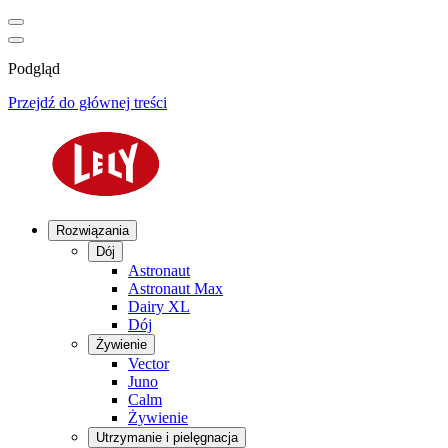
Podgląd
Przejdź do głównej treści
Rozwiązania
Dój
Astronaut
Astronaut Max
Dairy XL
Dój
Żywienie
Vector
Juno
Calm
Żywienie
Utrzymanie i pielęgnacja