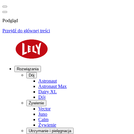
Podgląd
Przejdź do głównej treści
Rozwiązania
Dój
Astronaut
Astronaut Max
Dairy XL
Dój
Żywienie
Vector
Juno
Calm
Żywienie
Utrzymanie i pielęgnacja