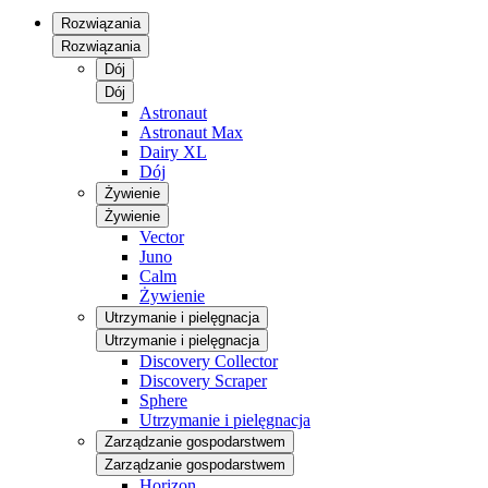
Rozwiązania
Rozwiązania
Dój
Dój
Astronaut
Astronaut Max
Dairy XL
Dój
Żywienie
Żywienie
Vector
Juno
Calm
Żywienie
Utrzymanie i pielęgnacja
Utrzymanie i pielęgnacja
Discovery Collector
Discovery Scraper
Sphere
Utrzymanie i pielęgnacja
Zarządzanie gospodarstwem
Zarządzanie gospodarstwem
Horizon