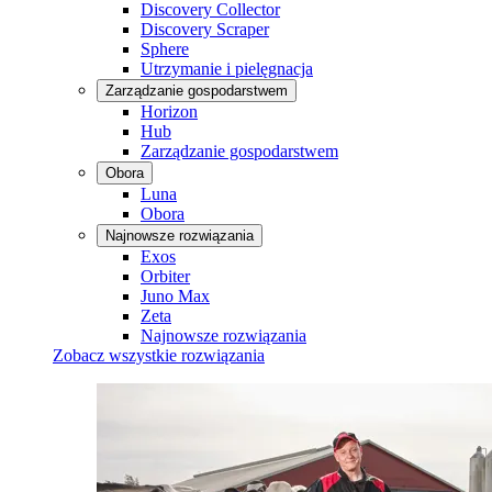
Discovery Collector
Discovery Scraper
Sphere
Utrzymanie i pielęgnacja
Zarządzanie gospodarstwem
Horizon
Hub
Zarządzanie gospodarstwem
Obora
Luna
Obora
Najnowsze rozwiązania
Exos
Orbiter
Juno Max
Zeta
Najnowsze rozwiązania
Zobacz wszystkie rozwiązania