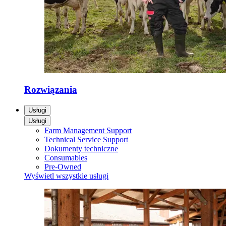
Rozwiązania
Usługi
Usługi
Farm Management Support
Technical Service Support
Dokumenty techniczne
Consumables
Pre-Owned
Wyświetl wszystkie usługi