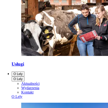
Usługi
O Lely
O Lely
Aktualności
Wydarzenia
Kontakt
O Lely