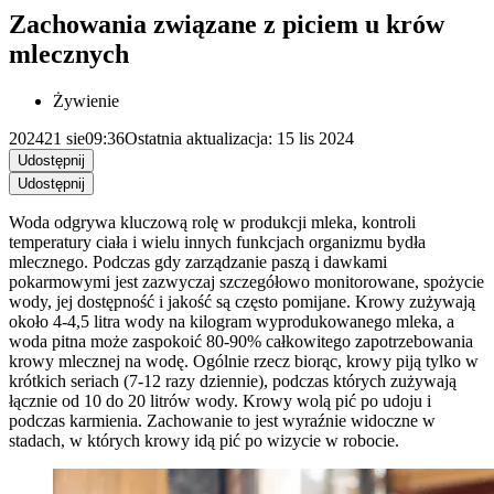
Zachowania związane z piciem u krów
mlecznych
Żywienie
2024
21 sie
09:36
Ostatnia aktualizacja: 15 lis 2024
Udostępnij
Udostępnij
Woda odgrywa kluczową rolę w produkcji mleka, kontroli
temperatury ciała i wielu innych funkcjach organizmu bydła
mlecznego. Podczas gdy zarządzanie paszą i dawkami
pokarmowymi jest zazwyczaj szczegółowo monitorowane, spożycie
wody, jej dostępność i jakość są często pomijane. Krowy zużywają
około 4-4,5 litra wody na kilogram wyprodukowanego mleka, a
woda pitna może zaspokoić 80-90% całkowitego zapotrzebowania
krowy mlecznej na wodę. Ogólnie rzecz biorąc, krowy piją tylko w
krótkich seriach (7-12 razy dziennie), podczas których zużywają
łącznie od 10 do 20 litrów wody. Krowy wolą pić po udoju i
podczas karmienia. Zachowanie to jest wyraźnie widoczne w
stadach, w których krowy idą pić po wizycie w robocie.