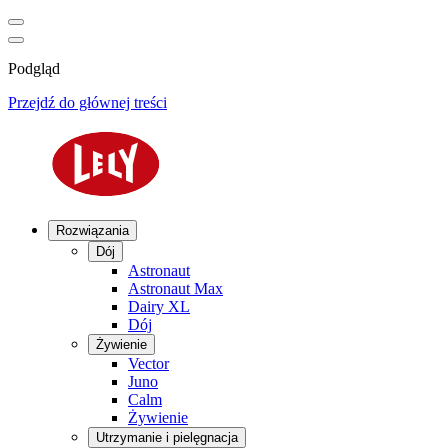
Podgląd
Przejdź do głównej treści
Rozwiązania
Dój
Astronaut
Astronaut Max
Dairy XL
Dój
Żywienie
Vector
Juno
Calm
Żywienie
Utrzymanie i pielęgnacja