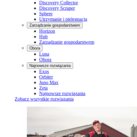
Discovery Collector
Discovery Scraper
Sphere
Utrzymanie i pielęgnacja
Zarządzanie gospodarstwem
Horizon
Hub
Zarządzanie gospodarstwem
Obora
Luna
Obora
Najnowsze rozwiązania
Exos
Orbiter
Juno Max
Zeta
Najnowsze rozwiązania
Zobacz wszystkie rozwiązania