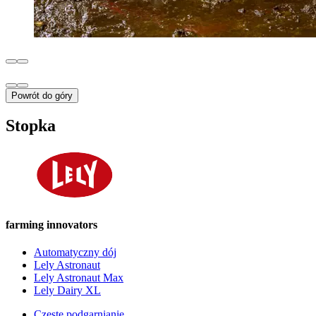
Powrót do góry
Stopka
farming innovators
Automatyczny dój
Lely Astronaut
Lely Astronaut Max
Lely Dairy XL
Częste podgarnianie