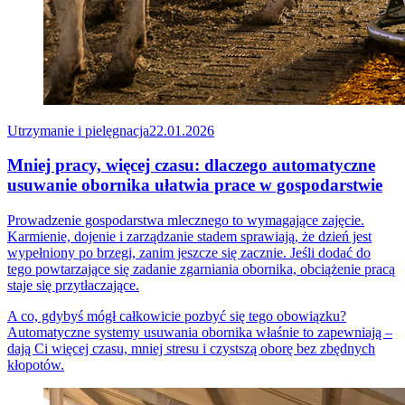
Utrzymanie i pielęgnacja
22.01.2026
Mniej pracy, więcej czasu: dlaczego automatyczne
usuwanie obornika ułatwia prace w gospodarstwie
Prowadzenie gospodarstwa mlecznego to wymagające zajęcie.
Karmienie, dojenie i zarządzanie stadem sprawiają, że dzień jest
wypełniony po brzegi, zanim jeszcze się zacznie. Jeśli dodać do
tego powtarzające się zadanie zgarniania obornika, obciążenie pracą
staje się przytłaczające.
A co, gdybyś mógł całkowicie pozbyć się tego obowiązku?
Automatyczne systemy usuwania obornika właśnie to zapewniają –
dają Ci więcej czasu, mniej stresu i czystszą oborę bez zbędnych
kłopotów.