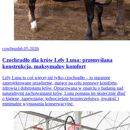
cowbrush
6.05.2026
Czochradło dla krów Lely Luna: przemyślana
konstrukcja, maksymalny komfort
Lely Luna to coś więcej niż tylko czochradło – to starannie
zaprojektowane urządzenie, mające na celu poprawę komfortu,
zdrowia i dobrostanu krów. Opracowana w oparciu o badania nad
naturalnymi zachowaniami krów, Luna pomaga im skutecznie dbać
o higienę, zapewniając jednocześnie bezpieczeństwo, trwałość i
minimalne wymagania konserwacyjne.