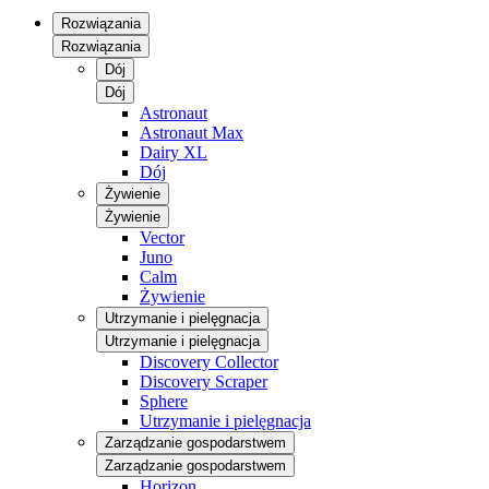
Rozwiązania
Rozwiązania
Dój
Dój
Astronaut
Astronaut Max
Dairy XL
Dój
Żywienie
Żywienie
Vector
Juno
Calm
Żywienie
Utrzymanie i pielęgnacja
Utrzymanie i pielęgnacja
Discovery Collector
Discovery Scraper
Sphere
Utrzymanie i pielęgnacja
Zarządzanie gospodarstwem
Zarządzanie gospodarstwem
Horizon