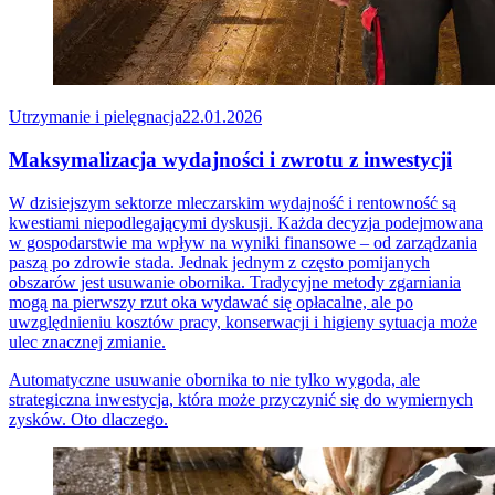
Utrzymanie i pielęgnacja
22.01.2026
Maksymalizacja wydajności i zwrotu z inwestycji
W dzisiejszym sektorze mleczarskim wydajność i rentowność są
kwestiami niepodlegającymi dyskusji. Każda decyzja podejmowana
w gospodarstwie ma wpływ na wyniki finansowe – od zarządzania
paszą po zdrowie stada. Jednak jednym z często pomijanych
obszarów jest usuwanie obornika. Tradycyjne metody zgarniania
mogą na pierwszy rzut oka wydawać się opłacalne, ale po
uwzględnieniu kosztów pracy, konserwacji i higieny sytuacja może
ulec znacznej zmianie.
Automatyczne usuwanie obornika to nie tylko wygoda, ale
strategiczna inwestycja, która może przyczynić się do wymiernych
zysków. Oto dlaczego.