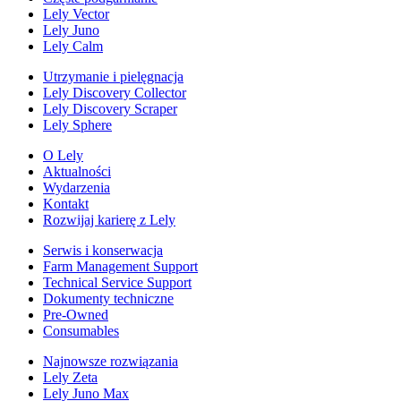
Lely Vector
Lely Juno
Lely Calm
Utrzymanie i pielęgnacja
Lely Discovery Collector
Lely Discovery Scraper
Lely Sphere
O Lely
Aktualności
Wydarzenia
Kontakt
Rozwijaj karierę z Lely
Serwis i konserwacja
Farm Management Support
Technical Service Support
Dokumenty techniczne
Pre-Owned
Consumables
Najnowsze rozwiązania
Lely Zeta
Lely Juno Max