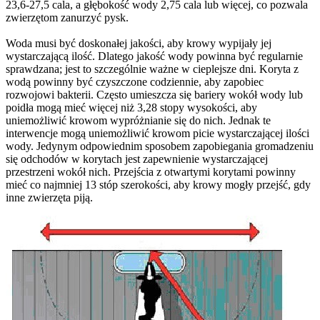
23,6-27,5 cala, a głębokość wody 2,75 cala lub więcej, co pozwala
zwierzętom zanurzyć pysk.
Woda musi być doskonałej jakości, aby krowy wypijały jej
wystarczającą ilość. Dlatego jakość wody powinna być regularnie
sprawdzana; jest to szczególnie ważne w cieplejsze dni. Koryta z
wodą powinny być czyszczone codziennie, aby zapobiec
rozwojowi bakterii. Często umieszcza się bariery wokół wody lub
poidła mogą mieć więcej niż 3,28 stopy wysokości, aby
uniemożliwić krowom wypróżnianie się do nich. Jednak te
interwencje mogą uniemożliwić krowom picie wystarczającej ilości
wody. Jedynym odpowiednim sposobem zapobiegania gromadzeniu
się odchodów w korytach jest zapewnienie wystarczającej
przestrzeni wokół nich. Przejścia z otwartymi korytami powinny
mieć co najmniej 13 stóp szerokości, aby krowy mogły przejść, gdy
inne zwierzęta piją.