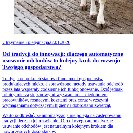
Utrzymanie i pielęgnacja
22.01.2026
Od tradycji do innowacji: dlaczego automatyczne
usuwanie odchodów to kolejny krok do rozwoju
Twojego gospodarstwa?
Tradycja od pokoleń stanowi fundament gospodarstw
produkujących mleko, a sprawdzone metody usuwania odchodó
przez lata wspierały codzienne ich funkcjonowanie. Dziś jednak
rolnicy mierzą się z nowymi wyzwaniami – niedoborem
pracowników, rosnącymi kosztami oraz coraz wyższymi
wymaganiami dotyczącymi higieny i dobrostanu zwierząt.
Warto podkreślić, że automatyzacja nie polega na zastępowaniu
tradycji, lecz na jej rozwijaniu. Oto dlaczego automatyczne
usuwanie odchodów jest naturalnym kolejnym krokiem dla
nowoczesnych gospodarstw.