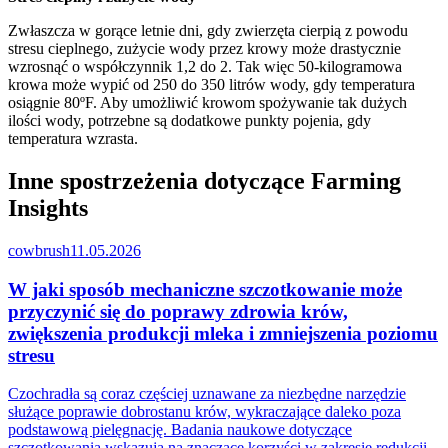
Zwłaszcza w gorące letnie dni, gdy zwierzęta cierpią z powodu
stresu cieplnego, zużycie wody przez krowy może drastycznie
wzrosnąć o współczynnik 1,2 do 2. Tak więc 50-kilogramowa
krowa może wypić od 250 do 350 litrów wody, gdy temperatura
osiągnie 80ºF. Aby umożliwić krowom spożywanie tak dużych
ilości wody, potrzebne są dodatkowe punkty pojenia, gdy
temperatura wzrasta.
Inne spostrzeżenia dotyczące Farming
Insights
cowbrush
11.05.2026
W jaki sposób mechaniczne szczotkowanie może
przyczynić się do poprawy zdrowia krów,
zwiększenia produkcji mleka i zmniejszenia poziomu
stresu
Czochradła są coraz częściej uznawane za niezbędne narzędzie
służące poprawie dobrostanu krów, wykraczające daleko poza
podstawową pielęgnację. Badania naukowe dotyczące
szczotkowania wskazują na znaczące korzyści w zakresie redukcji