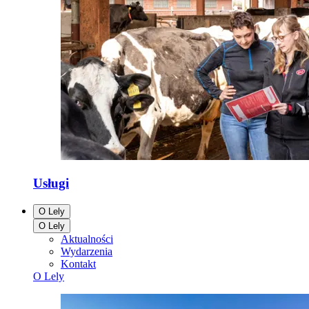
Usługi
O Lely
O Lely
Aktualności
Wydarzenia
Kontakt
O Lely