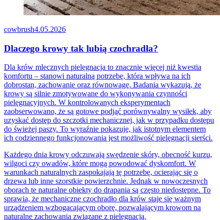
cowbrush
4.05.2026
Dlaczego krowy tak lubią czochradła?
Dla krów mlecznych pielęgnacja to znacznie więcej niż kwestia
komfortu – stanowi naturalną potrzebę, która wpływa na ich
dobrostan, zachowanie oraz równowagę. Badania wykazują, że
krowy są silnie zmotywowane do wykonywania czynności
pielęgnacyjnych. W kontrolowanych eksperymentach
zaobserwowano, że są gotowe podjąć porównywalny wysiłek, aby
uzyskać dostęp do szczotki mechanicznej, jak w przypadku dostępu
do świeżej paszy. To wyraźnie pokazuje, jak istotnym elementem
ich codziennego funkcjonowania jest możliwość pielęgnacji sierści.
Każdego dnia krowy odczuwają swędzenie skóry, obecność kurzu,
wilgoci czy owadów, które mogą powodować dyskomfort. W
warunkach naturalnych zaspokajają tę potrzebę, ocierając się o
drzewa lub inne szorstkie powierzchnie. Jednak w nowoczesnych
oborach te naturalne obiekty do drapania są często niedostępne. To
sprawia, że mechaniczne czochradło dla krów staje się ważnym
urządzeniem wzbogacającym oborę, pozwalającym krowom na
naturalne zachowania związane z pielęgnacją.