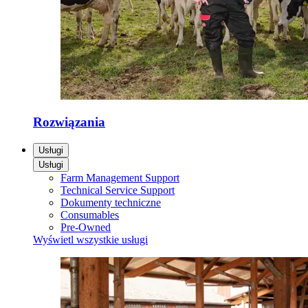
Rozwiązania
Usługi
Usługi
Farm Management Support
Technical Service Support
Dokumenty techniczne
Consumables
Pre-Owned
Wyświetl wszystkie usługi