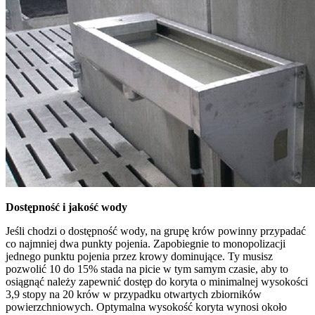
Dostępność i jakość wody
Jeśli chodzi o dostępność wody, na grupę krów powinny przypadać
co najmniej dwa punkty pojenia. Zapobiegnie to monopolizacji
jednego punktu pojenia przez krowy dominujące. Ty musisz
pozwolić 10 do 15% stada na picie w tym samym czasie, aby to
osiągnąć należy zapewnić dostęp do koryta o minimalnej wysokości
3,9 stopy na 20 krów w przypadku otwartych zbiorników
powierzchniowych. Optymalna wysokość koryta wynosi około