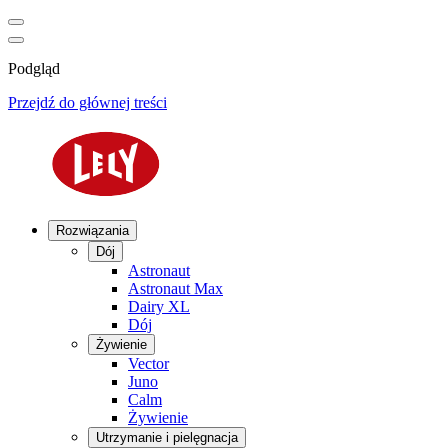
Podgląd
Przejdź do głównej treści
Rozwiązania
Dój
Astronaut
Astronaut Max
Dairy XL
Dój
Żywienie
Vector
Juno
Calm
Żywienie
Utrzymanie i pielęgnacja