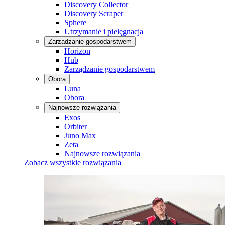
Discovery Collector
Discovery Scraper
Sphere
Utrzymanie i pielęgnacja
Zarządzanie gospodarstwem
Horizon
Hub
Zarządzanie gospodarstwem
Obora
Luna
Obora
Najnowsze rozwiązania
Exos
Orbiter
Juno Max
Zeta
Najnowsze rozwiązania
Zobacz wszystkie rozwiązania