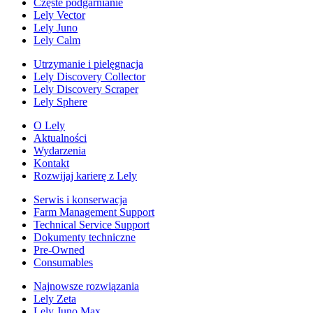
Częste podgarnianie
Lely Vector
Lely Juno
Lely Calm
Utrzymanie i pielęgnacja
Lely Discovery Collector
Lely Discovery Scraper
Lely Sphere
O Lely
Aktualności
Wydarzenia
Kontakt
Rozwijaj karierę z Lely
Serwis i konserwacja
Farm Management Support
Technical Service Support
Dokumenty techniczne
Pre-Owned
Consumables
Najnowsze rozwiązania
Lely Zeta
Lely Juno Max