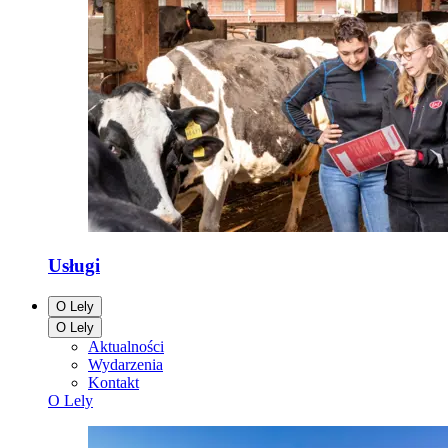
Usługi
O Lely
O Lely
Aktualności
Wydarzenia
Kontakt
O Lely