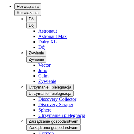
Rozwiązania
Rozwiązania
Dój
Dój
Astronaut
Astronaut Max
Dairy XL
Dój
Żywienie
Żywienie
Vector
Juno
Calm
Żywienie
Utrzymanie i pielęgnacja
Utrzymanie i pielęgnacja
Discovery Collector
Discovery Scraper
Sphere
Utrzymanie i pielęgnacja
Zarządzanie gospodarstwem
Zarządzanie gospodarstwem
Horizon