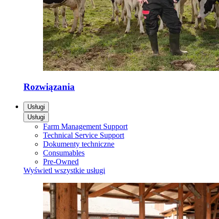
Rozwiązania
Usługi
Usługi
Farm Management Support
Technical Service Support
Dokumenty techniczne
Consumables
Pre-Owned
Wyświetl wszystkie usługi