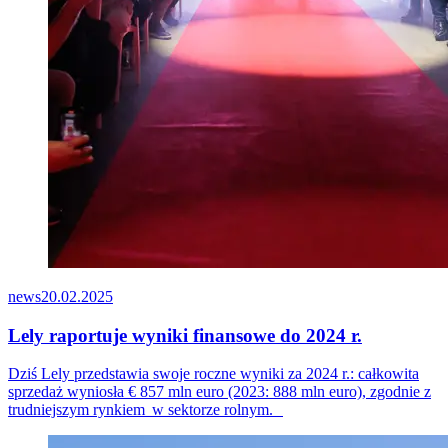
news
20.02.2025
Lely raportuje wyniki finansowe do 2024 r.
Dziś Lely przedstawia swoje roczne wyniki za 2024 r.: całkowita
sprzedaż wyniosła € 8
57
mln euro (2023: 888 mln euro), zgodnie z
trudniejszym
rynkiem w
sektorze
rolnym.