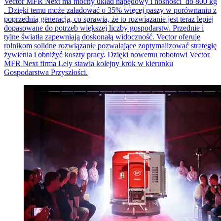
Vector MFR Next ma mocny układ napędowy i nośności do 800 kg
. Dzięki temu może załadować o 35% więcej paszy w porównaniu z
poprzednią generacją, co sprawia, że
to rozwi
ą
zanie jest teraz lepiej
dopasowane do potrzeb większej liczby gospodarstw. Przednie i
tylne światła zapewniają doskonałą widoczność. Vector oferuje
rolnikom solidne rozwiązanie pozwalające zoptymalizować strategię
żywienia i obniżyć koszty pracy. Dzięki nowemu robotowi Vector
MFR Next firma Lely stawia kolejny krok w kierunku
Gospodarstwa Przyszłości.