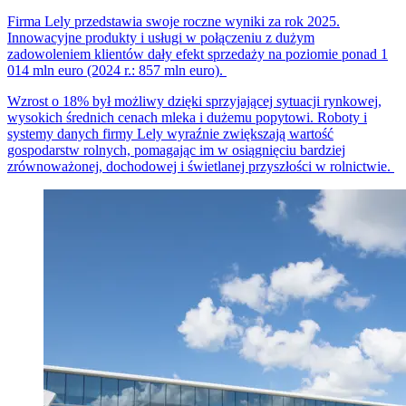
Firma Lely przedstawia swoje roczne wyniki za rok 2025.
Innowacyjne produkty i usługi w połączeniu z dużym
zadowoleniem klientów dały efekt sprzedaży na poziomie ponad 1
014 mln euro (2024 r.: 857 mln euro).
Wzrost o 18% był możliwy dzięki sprzyjającej sytuacji rynkowej,
wysokich średnich cenach mleka i dużemu popytowi. Roboty i
systemy danych firmy Lely wyraźnie zwiększają wartość
gospodarstw rolnych, pomagając im w osiągnięciu bardziej
zrównoważonej, dochodowej i świetlanej przyszłości w rolnictwie.