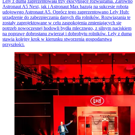
Lely z dumą zaprezentowała trzy ekscytujące rozwiązania. Zarówno
Astronaut A5 Next, jak i Astronaut Max bazują na sukcesie robota
udojowego Astronaut A5. Oprócz tego zaprezentowano Lely Hub:
urządzenie do zabezpieczania danych dla rolników. Rozwiązania te
zostały zaprojektowane w celu zaspokojenia zmieniających się
potrzeb nowoczesnej hodowli bydła mlecznego, z silnym naciskiem
na poprawę dobrostanu zwierząt i dobrobytu rolników. Lely z dumą
stawia kolejny krok w kierunku stworzenia gospodarstwa
przyszłości.