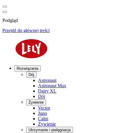
Podgląd
Przejdź do głównej treści
Rozwiązania
Dój
Astronaut
Astronaut Max
Dairy XL
Dój
Żywienie
Vector
Juno
Calm
Żywienie
Utrzymanie i pielęgnacja