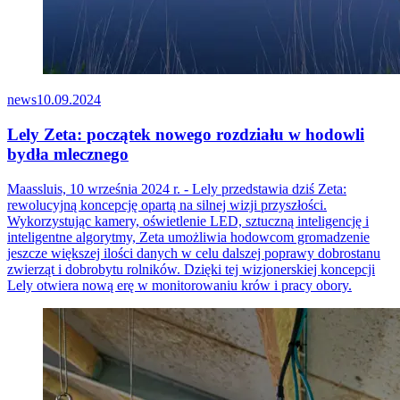
news
10.09.2024
Lely Zeta: początek nowego rozdziału w hodowli
bydła mlecznego
Maassluis, 10 września 2024 r. - Lely przedstawia dziś Zeta:
rewolucyjną koncepcję opartą na silnej wizji przyszłości.
Wykorzystując kamery, oświetlenie LED, sztuczną inteligencję i
inteligentne algorytmy, Zeta umożliwia hodowcom gromadzenie
jeszcze większej ilości danych w celu dalszej poprawy dobrostanu
zwierząt i dobrobytu rolników. Dzięki tej wizjonerskiej koncepcji
Lely otwiera nową erę w monitorowaniu krów i pracy obory.