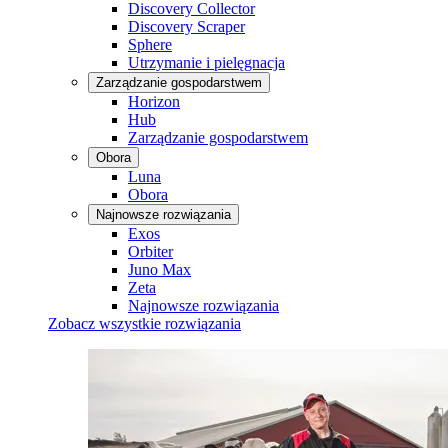
Discovery Collector
Discovery Scraper
Sphere
Utrzymanie i pielęgnacja
Zarządzanie gospodarstwem
Horizon
Hub
Zarządzanie gospodarstwem
Obora
Luna
Obora
Najnowsze rozwiązania
Exos
Orbiter
Juno Max
Zeta
Najnowsze rozwiązania
Zobacz wszystkie rozwiązania