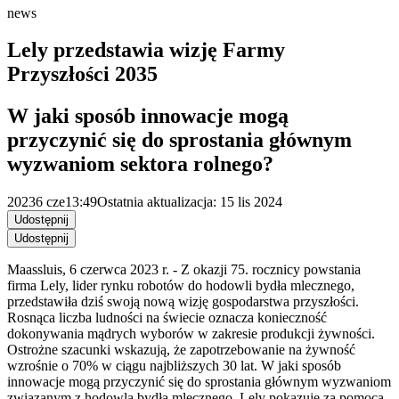
news
Lely przedstawia wizję Farmy
Przyszłości 2035
W jaki sposób innowacje mogą
przyczynić się do sprostania głównym
wyzwaniom sektora rolnego?
2023
6 cze
13:49
Ostatnia aktualizacja: 15 lis 2024
Udostępnij
Udostępnij
Maassluis, 6 czerwca 2023 r. - Z okazji 75. rocznicy powstania
firma Lely, lider rynku robotów do hodowli bydła mlecznego,
przedstawiła dziś swoją nową wizję gospodarstwa przyszłości.
Rosnąca liczba ludności na świecie oznacza konieczność
dokonywania mądrych wyborów w zakresie produkcji żywności.
Ostrożne szacunki wskazują, że zapotrzebowanie na żywność
wzrośnie o 70% w ciągu najbliższych 30 lat. W jaki sposób
innowacje mogą przyczynić się do sprostania głównym wyzwaniom
związanym z hodowlą bydła mlecznego, Lely pokazuje za pomocą