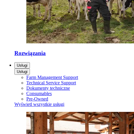
Rozwiązania
Usługi
Usługi
Farm Management Support
Technical Service Support
Dokumenty techniczne
Consumables
Pre-Owned
Wyświetl wszystkie usługi