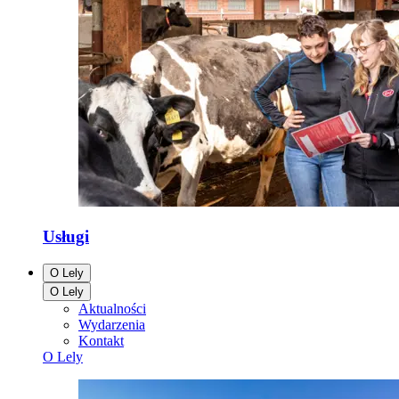
Usługi
O Lely
O Lely
Aktualności
Wydarzenia
Kontakt
O Lely