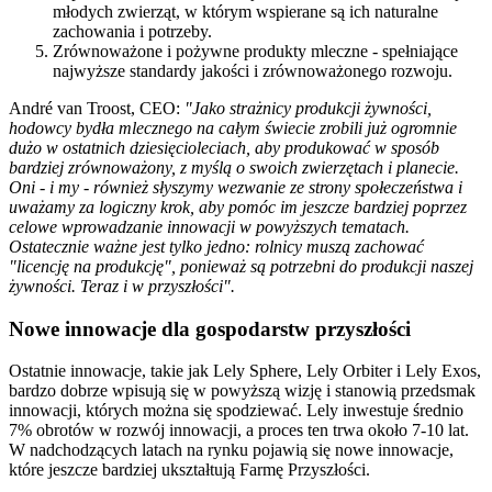
młodych zwierząt, w którym wspierane są ich naturalne
zachowania i potrzeby.
Zrównoważone i pożywne produkty mleczne - spełniające
najwyższe standardy jakości i zrównoważonego rozwoju.
André van Troost, CEO:
"Jako strażnicy produkcji żywności,
hodowcy bydła mlecznego na całym świecie zrobili już ogromnie
dużo w ostatnich dziesięcioleciach, aby produkować w sposób
bardziej zrównoważony, z myślą o swoich zwierzętach i planecie.
Oni - i my - również słyszymy wezwanie ze strony społeczeństwa i
uważamy za logiczny krok, aby pomóc im jeszcze bardziej poprzez
celowe wprowadzanie innowacji w powyższych tematach.
Ostatecznie ważne jest tylko jedno: rolnicy muszą zachować
"licencję na produkcję", ponieważ są potrzebni do produkcji naszej
żywności. Teraz i w przyszłości".
Nowe innowacje dla gospodarstw przyszłości
Ostatnie innowacje, takie jak Lely Sphere, Lely Orbiter i Lely Exos,
bardzo dobrze wpisują się w powyższą wizję i stanowią przedsmak
innowacji, których można się spodziewać. Lely inwestuje średnio
7% obrotów w rozwój innowacji, a proces ten trwa około 7-10 lat.
W nadchodzących latach na rynku pojawią się nowe innowacje,
które jeszcze bardziej ukształtują Farmę Przyszłości.