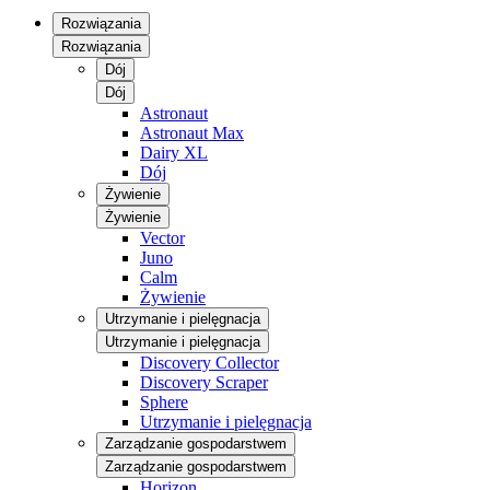
Rozwiązania
Rozwiązania
Dój
Dój
Astronaut
Astronaut Max
Dairy XL
Dój
Żywienie
Żywienie
Vector
Juno
Calm
Żywienie
Utrzymanie i pielęgnacja
Utrzymanie i pielęgnacja
Discovery Collector
Discovery Scraper
Sphere
Utrzymanie i pielęgnacja
Zarządzanie gospodarstwem
Zarządzanie gospodarstwem
Horizon