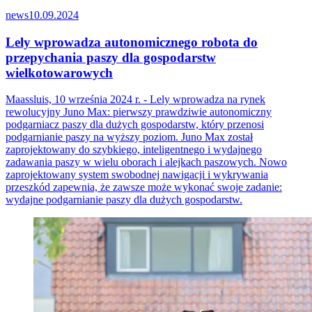
news
10.09.2024
Lely wprowadza autonomicznego robota do
przepychania paszy dla gospodarstw
wielkotowarowych
Maassluis, 10 września 2024 r. - Lely wprowadza na rynek
rewolucyjny Juno Max: pierwszy prawdziwie autonomiczny
podgarniacz paszy dla dużych gospodarstw, który przenosi
podgarnianie paszy na wyższy poziom. Juno Max został
zaprojektowany do szybkiego, inteligentnego i wydajnego
zadawania paszy w wielu oborach i alejkach paszowych. Nowo
zaprojektowany system swobodnej nawigacji i wykrywania
przeszkód zapewnia, że zawsze może wykonać swoje zadanie:
wydajne podgarnianie paszy dla dużych gospodarstw.