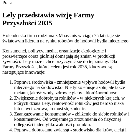
Prasa
Lely przedstawia wizję Farmy
Przyszłości 2035
Holenderska firma rodzinna z Maassluis w ciągu 75 lat staje się
światowym liderem na rynku robotów do hodowli bydła mlecznego.
Konsumenci, politycy, media, organizacje ekologiczne i
prozwierzęce coraz głośniej domagają się zmian w produkcji
żywności. Lely może i chce przyczynić się do tej zmiany. Dla
Farmy Przyszłości, której celem jest rok 2035, kluczowe są
następujące innowacje:
Poprawa środowiska - zmniejszenie wpływu hodowli bydła
mlecznego na środowisko. Nie tylko emisje azotu, ale także
metanu, jakość wody, zdrowie gleby i bioróżnorodność.
Zwiększenie dobrobytu rolników - w niektórych krajach, w
których działa Lely, rentowność rolników jest bardzo niska
lub nawet zerowa, to musi się zmienić.
Zaangażowanie konsumentów - zbliżenie do siebie rolników i
konsumentów. Od wzajemnego zrozumienia do fizycznej
odległości i identyfikowalności produktu.
Poprawa dobrostanu zwierząt - środowisko dla krów, cieląt i