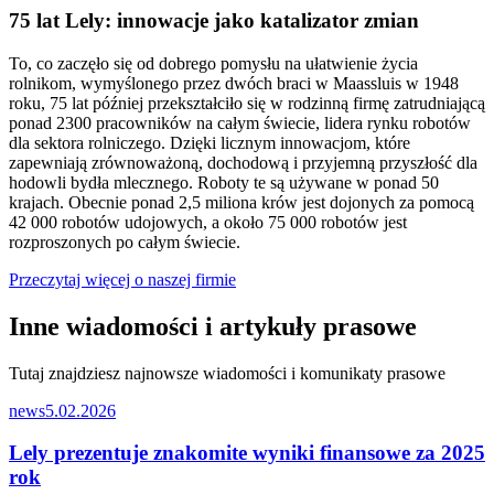
75 lat Lely: innowacje jako katalizator zmian
To, co zaczęło się od dobrego pomysłu na ułatwienie życia
rolnikom, wymyślonego przez dwóch braci w Maassluis w 1948
roku, 75 lat później przekształciło się w rodzinną firmę zatrudniającą
ponad 2300 pracowników na całym świecie, lidera rynku robotów
dla sektora rolniczego. Dzięki licznym innowacjom, które
zapewniają zrównoważoną, dochodową i przyjemną przyszłość dla
hodowli bydła mlecznego. Roboty te są używane w ponad 50
krajach. Obecnie ponad 2,5 miliona krów jest dojonych za pomocą
42 000 robotów udojowych, a około 75 000 robotów jest
rozproszonych po całym świecie.
Przeczytaj więcej o naszej firmie
Inne wiadomości i artykuły prasowe
Tutaj znajdziesz najnowsze wiadomości i komunikaty prasowe
news
5.02.2026
Lely prezentuje znakomite wyniki finansowe za 2025
rok