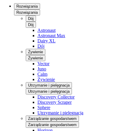
Rozwiązania
Rozwiązania
Dój
Dój
Astronaut
Astronaut Max
Dairy XL
Dój
Żywienie
Żywienie
Vector
Juno
Calm
Żywienie
Utrzymanie i pielęgnacja
Utrzymanie i pielęgnacja
Discovery Collector
Discovery Scraper
Sphere
Utrzymanie i pielęgnacja
Zarządzanie gospodarstwem
Zarządzanie gospodarstwem
Horizon