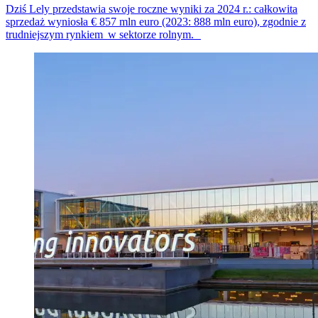
Dziś Lely przedstawia swoje roczne wyniki za 2024 r.: całkowita
sprzedaż wyniosła € 8
57
mln euro (2023: 888 mln euro), zgodnie z
trudniejszym
rynkiem w
sektorze
rolnym.