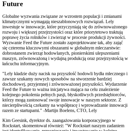
Future
Globalne wyzwania związane ze wzrostem populacji i zmianami
klimatycznymi wymagają nieszablonowych rozwiązań. Lely
inwestuje w innowacje, które przyczyniają się do zrównoważonego
rozwoju i większej przejrzystości oraz które priorytetowo traktują
poprawę życia rolników i zwierząt w procesie produkcji żywności.
Wyzwanie Feed the Future zostało zaprojektowane tak, aby zająć
się czterema kluczowymi obszarami w globalnym mleczarstwie:
dobrostanem zwierząt hodowlanych, pionierskimi ulepszeniami
maszyn, zrównoważoną i wydajną produkcją oraz przejrzystością w
łańcuchu informacyjnym.
"Lely kładzie duży nacisk na przyszłość hodowli bydła mlecznego i
zawsze szukamy nowych sposobów na stworzenie bardziej
dochodowej, przyjemnej i zrównoważonej przyszłości. Wydarzenie
Feed the Future to ważna inicjatywa mająca na celu znalezienie
kolejnego pokolenia pełnych pasji, błyskotliwych przedsiębiorców,
którzy mogą zastosować swoje innowacje w naszym sektorze. Z
niecierpliwością czekamy na współpracę i wprowadzanie innowacji
razem ze startupami." -Martijn Boelens, CTO, Lely
Kim Geesink, dyrektor ds. zaangażowania korporacyjnego w
Rockstart, skomentował również: "W Rockstart naszym zadaniem
jest identyfikowanie, przyspieszanie i inwestowanie w kolejne