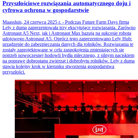
Przyszłościowe rozwiązania automatycznego doju i
cyfrowa ochrona w gospodarstwie
Maassluis, 24 czerwca 2025 r. - Podczas Future Farm Days firma
Lely z dumą zaprezentowała trzy ekscytujące rozwiązania. Zarówno
Astronaut A5 Next, jak i Astronaut Max bazują na sukcesie robota
udojowego Astronaut A5. Oprócz tego zaprezentowano Lely Hub:
urządzenie do zabezpieczania danych dla rolników. Rozwiązania te
zostały zaprojektowane w celu zaspokojenia zmieniających się
potrzeb nowoczesnej hodowli bydła mlecznego, z silnym naciskiem
na poprawę dobrostanu zwierząt i dobrobytu rolników. Lely z dumą
stawia kolejny krok w kierunku stworzenia gospodarstwa
przyszłości.