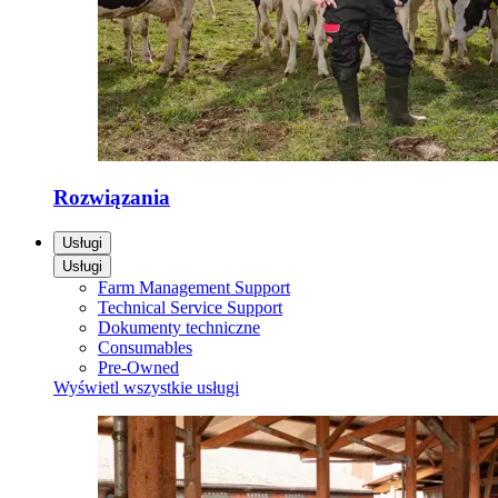
Rozwiązania
Usługi
Usługi
Farm Management Support
Technical Service Support
Dokumenty techniczne
Consumables
Pre-Owned
Wyświetl wszystkie usługi