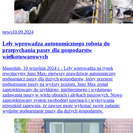
news
10.09.2024
Lely wprowadza autonomicznego robota do
przepychania paszy dla gospodarstw
wielkotowarowych
Maassluis, 10 września 2024 r. - Lely wprowadza na rynek
rewolucyjny Juno Max: pierwszy prawdziwie autonomiczny
podgarniacz paszy dla dużych gospodarstw, który przenosi
podgarnianie paszy na wyższy poziom. Juno Max został
zaprojektowany do szybkiego, inteligentnego i wydajnego
zadawania paszy w wielu oborach i alejkach paszowych. Nowo
zaprojektowany system swobodnej nawigacji i wykrywania
przeszkód zapewnia, że zawsze może wykonać swoje zadanie:
wydajne podgarnianie paszy dla dużych gospodarstw.