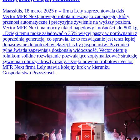
Maassluis, 18 marca 2025 r. – firma Lely zaprezentowała dziś
Vector MFR Next, nowego robota mieszająco-zadającego, który
przenosi automatyczne i precyzyjne żywienie na wyższy poziom.
Vector MFR Next ma mocny układ napędowy i nośności do 800 kg
. Dzięki temu może załadować o 35% więcej paszy w porównaniu z
poprzednią generacją, co sprawia, że
to rozwi
ą
zanie jest teraz lepiej
dopasowane do potrzeb większej liczby gospodarstw. Przednie i
tylne światła zapewniają doskonałą widoczność. Vector oferuje
rolnikom solidne rozwiązanie pozwalające zoptymalizować strategię
żywienia i obniżyć koszty pracy. Dzięki nowemu robotowi Vector
MFR Next firma Lely stawia kolejny krok w kierunku
Gospodarstwa Przyszłości.