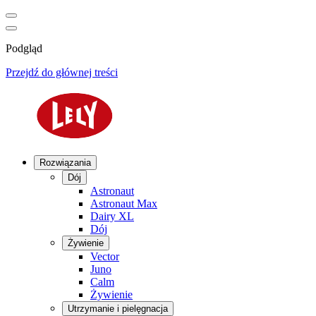
Podgląd
Przejdź do głównej treści
Rozwiązania
Dój
Astronaut
Astronaut Max
Dairy XL
Dój
Żywienie
Vector
Juno
Calm
Żywienie
Utrzymanie i pielęgnacja