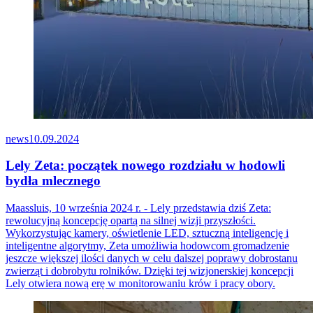
news
10.09.2024
Lely Zeta: początek nowego rozdziału w hodowli
bydła mlecznego
Maassluis, 10 września 2024 r. - Lely przedstawia dziś Zeta:
rewolucyjną koncepcję opartą na silnej wizji przyszłości.
Wykorzystując kamery, oświetlenie LED, sztuczną inteligencję i
inteligentne algorytmy, Zeta umożliwia hodowcom gromadzenie
jeszcze większej ilości danych w celu dalszej poprawy dobrostanu
zwierząt i dobrobytu rolników. Dzięki tej wizjonerskiej koncepcji
Lely otwiera nową erę w monitorowaniu krów i pracy obory.