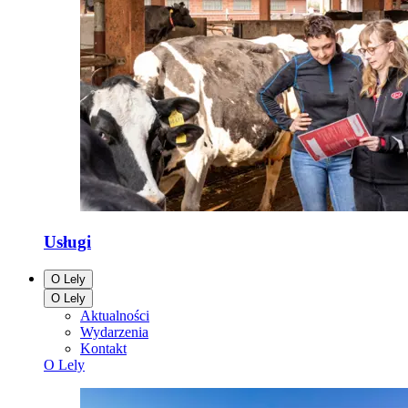
Usługi
O Lely
O Lely
Aktualności
Wydarzenia
Kontakt
O Lely