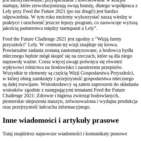
startupy, które zrewolucjonizują swoją branżę, dlatego współpraca z
Lely przy Feed the Future 2021 (po raz drugi!) jest bardzo
odpowiednia. W tym roku możemy wykorzystać naszą wiedzę w
praktyce i uruchomić jeszcze lepszy program, co zaowocuje wyższą
jakością partnerstwa między startupami a Lely".
Feed the Future Challenge 2021 jest zgodny z "Wizją farmy
przyszłości" Lely. W centrum tej wizji znajduje się krowa.
Powtarzalne zadania zostaną zautomatyzowane, a hodowca bydła
mlecznego będzie mógł skupić się na rzeczach, które są dla niego
naprawdę ważne. Coraz więcej uwagi poświęca się również
wpływowi rolnictwa na środowisko i zaostrzeniu przepisów.
Wszystkie te elementy są częścią Wizji Gospodarstwa Przyszłości,
w której obieg zamknięty i przejrzystość gospodarstwa mlecznego
są dalej rozwijane. Wnioskodawcy są zatem zaproszeni do składania
wniosków zgodnie z następującymi tematami Feed the Future
Challenge 2021: Zdrowie i higiena zwierząt hodowlanych,
pionierskie ulepszenia maszyn, zrównoważona i wydajna produkcja
oraz przejrzystość łańcucha informacyjnego.
Inne wiadomości i artykuły prasowe
Tutaj znajdziesz najnowsze wiadomości i komunikaty prasowe