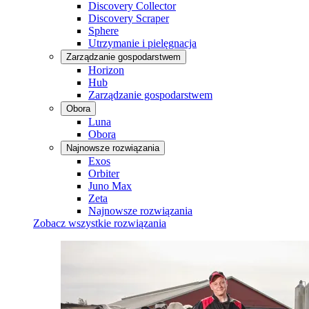
Discovery Collector
Discovery Scraper
Sphere
Utrzymanie i pielęgnacja
Zarządzanie gospodarstwem
Horizon
Hub
Zarządzanie gospodarstwem
Obora
Luna
Obora
Najnowsze rozwiązania
Exos
Orbiter
Juno Max
Zeta
Najnowsze rozwiązania
Zobacz wszystkie rozwiązania