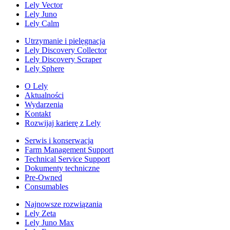
Lely Vector
Lely Juno
Lely Calm
Utrzymanie i pielęgnacja
Lely Discovery Collector
Lely Discovery Scraper
Lely Sphere
O Lely
Aktualności
Wydarzenia
Kontakt
Rozwijaj karierę z Lely
Serwis i konserwacja
Farm Management Support
Technical Service Support
Dokumenty techniczne
Pre-Owned
Consumables
Najnowsze rozwiązania
Lely Zeta
Lely Juno Max