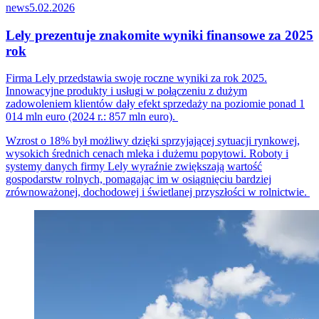
news
5.02.2026
Lely prezentuje znakomite wyniki finansowe za 2025
rok
Firma Lely przedstawia swoje roczne wyniki za rok 2025.
Innowacyjne produkty i usługi w połączeniu z dużym
zadowoleniem klientów dały efekt sprzedaży na poziomie ponad 1
014 mln euro (2024 r.: 857 mln euro).
Wzrost o 18% był możliwy dzięki sprzyjającej sytuacji rynkowej,
wysokich średnich cenach mleka i dużemu popytowi. Roboty i
systemy danych firmy Lely wyraźnie zwiększają wartość
gospodarstw rolnych, pomagając im w osiągnięciu bardziej
zrównoważonej, dochodowej i świetlanej przyszłości w rolnictwie.