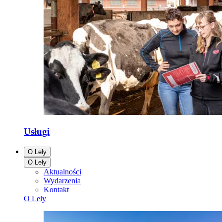
Usługi
O Lely
O Lely
Aktualności
Wydarzenia
Kontakt
O Lely