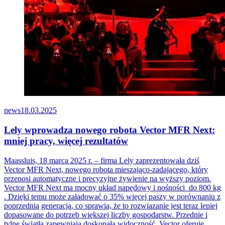
news
18.03.2025
Lely wprowadza nowego robota Vector MFR Next:
mniej pracy, więcej rezultatów
Maassluis, 18 marca 2025 r. – firma Lely zaprezentowała dziś
Vector MFR Next, nowego robota mieszająco-zadającego, który
przenosi automatyczne i precyzyjne żywienie na wyższy poziom.
Vector MFR Next ma mocny układ napędowy i nośności do 800 kg
. Dzięki temu może załadować o 35% więcej paszy w porównaniu z
poprzednią generacją, co sprawia, że
to rozwi
ą
zanie jest teraz lepiej
dopasowane do potrzeb większej liczby gospodarstw. Przednie i
tylne światła zapewniają doskonałą widoczność. Vector oferuje