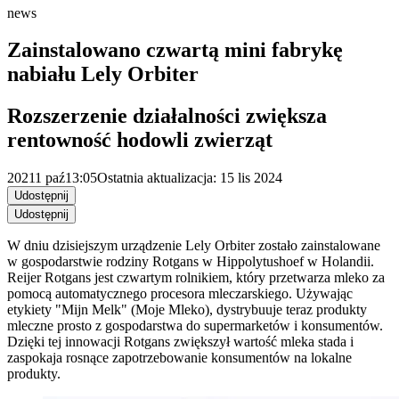
news
Zainstalowano czwartą mini fabrykę
nabiału Lely Orbiter
Rozszerzenie działalności zwiększa
rentowność hodowli zwierząt
2021
1 paź
13:05
Ostatnia aktualizacja: 15 lis 2024
Udostępnij
Udostępnij
W dniu dzisiejszym urządzenie Lely Orbiter zostało zainstalowane
w gospodarstwie rodziny Rotgans w Hippolytushoef w Holandii.
Reijer Rotgans jest czwartym rolnikiem, który przetwarza mleko za
pomocą automatycznego procesora mleczarskiego. Używając
etykiety "Mijn Melk" (Moje Mleko), dystrybuuje teraz produkty
mleczne prosto z gospodarstwa do supermarketów i konsumentów.
Dzięki tej innowacji Rotgans zwiększył wartość mleka stada i
zaspokaja rosnące zapotrzebowanie konsumentów na lokalne
produkty.