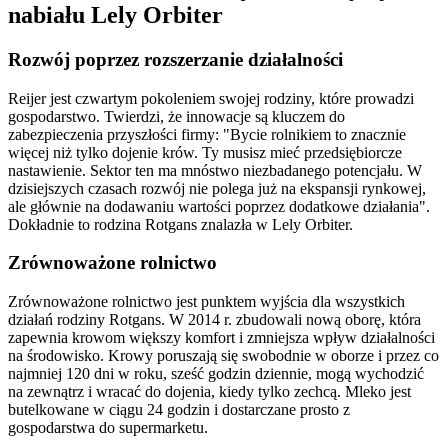
nabiału Lely Orbiter
Rozwój poprzez rozszerzanie działalności
Reijer jest czwartym pokoleniem swojej rodziny, które prowadzi
gospodarstwo. Twierdzi, że innowacje są kluczem do
zabezpieczenia przyszłości firmy: "Bycie rolnikiem to znacznie
więcej niż tylko dojenie krów. Ty musisz mieć przedsiębiorcze
nastawienie. Sektor ten ma mnóstwo niezbadanego potencjału. W
dzisiejszych czasach rozwój nie polega już na ekspansji rynkowej,
ale głównie na dodawaniu wartości poprzez dodatkowe działania".
Dokładnie to rodzina Rotgans znalazła w Lely Orbiter.
Zrównoważone rolnictwo
Zrównoważone rolnictwo jest punktem wyjścia dla wszystkich
działań rodziny Rotgans. W 2014 r. zbudowali nową oborę, która
zapewnia krowom większy komfort i zmniejsza wpływ działalności
na środowisko. Krowy poruszają się swobodnie w oborze i przez co
najmniej 120 dni w roku, sześć godzin dziennie, mogą wychodzić
na zewnątrz i wracać do dojenia, kiedy tylko zechcą. Mleko jest
butelkowane w ciągu 24 godzin i dostarczane prosto z
gospodarstwa do supermarketu.