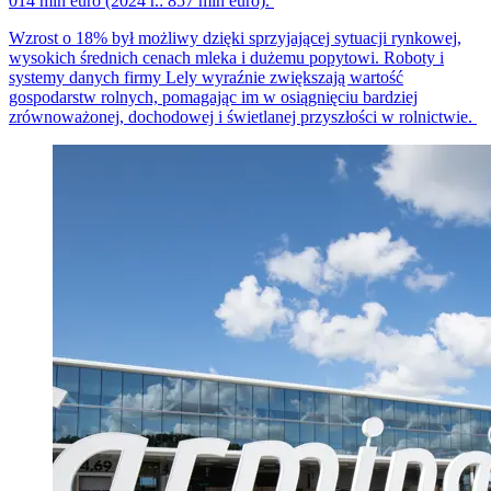
014 mln euro (2024 r.: 857 mln euro).
Wzrost o 18% był możliwy dzięki sprzyjającej sytuacji rynkowej,
wysokich średnich cenach mleka i dużemu popytowi. Roboty i
systemy danych firmy Lely wyraźnie zwiększają wartość
gospodarstw rolnych, pomagając im w osiągnięciu bardziej
zrównoważonej, dochodowej i świetlanej przyszłości w rolnictwie.