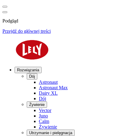
Podgląd
Przejdź do głównej treści
Rozwiązania
Dój
Astronaut
Astronaut Max
Dairy XL
Dój
Żywienie
Vector
Juno
Calm
Żywienie
Utrzymanie i pielęgnacja