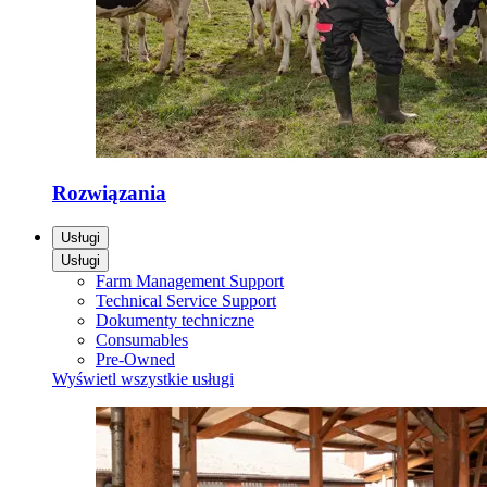
Rozwiązania
Usługi
Usługi
Farm Management Support
Technical Service Support
Dokumenty techniczne
Consumables
Pre-Owned
Wyświetl wszystkie usługi