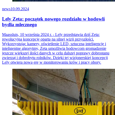
news
10.09.2024
Lely Zeta: początek nowego rozdziału w hodowli
bydła mlecznego
Maassluis, 10 września 2024 r. - Lely przedstawia dziś Zeta:
rewolucyjną koncepcję opartą na silnej wizji przyszłości.
Wykorzystując kamery, oświetlenie LED, sztuczną inteligencję i
inteligentne algorytmy, Zeta umożliwia hodowcom gromadzenie
jeszcze większej ilości danych w celu dalszej poprawy dobrostanu
zwierząt i dobrobytu rolników. Dzięki tej wizjonerskiej koncepcji
Lely otwiera nową erę w monitorowaniu krów i pracy obory.