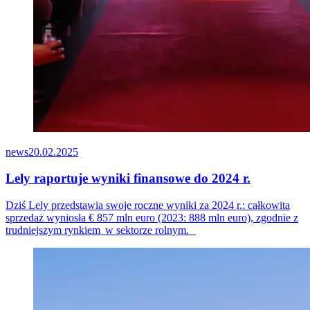
news
20.02.2025
Lely raportuje wyniki finansowe do 2024 r.
Dziś Lely przedstawia swoje roczne wyniki za 2024 r.: całkowita
sprzedaż wyniosła € 8
57
mln euro (2023: 888 mln euro), zgodnie z
trudniejszym
rynkiem w
sektorze
rolnym.