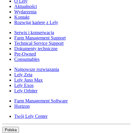
O Lely
Aktualności
Wydarzenia
Kontakt
Rozwijaj karierę z Lely
Serwis i konserwacja
Farm Management Support
Technical Service Support
Dokumenty techniczne
Pre-Owned
Consumables
Najnowsze rozwiązania
Lely Zeta
Lely Juno Max
Lely Exos
Lely Orbiter
Farm Management Software
Horizon
Twój Lely Center
Polska