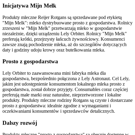
Inicjatywa Mijn Melk
Produkty mleczne Reijer Rotgans są sprzedawane pod etykietą
"Mijn Melk": mleko dystrybuowane prosto z gospodarstwa. Rolnicy
zrzeszeni w "Mijn Melk" przetwarzają mleko w gospodarstwie
niezależnie, dzięki urządzeniu Lely Orbiter. Rolnicy "Mijn Melk"
preferują krótki, przejrzysty łańcuch żywnościowy. Konsumenci
zawsze znają pochodzenie mleka, aż do szczegółów dotyczących
daty i godziny udoju krowy oraz butelkowania mleka.
Prosto z gospodarstwa
Lely Orbiter to zaawansowana mini fabryka mleka dla
gospodarstwa, bezpośrednio połączona z Lely Astronaut. Cel Lely,
jakim jest udostępnienie konsumentom lokalnego mleka prosto z
gospodarstwa, został dobrze przyjęty. Consumables coraz częściej
preferują małe marki oraz naturalne, nieprzetworzone i lokalne
produkty. Produkty mleczne rodziny Rotgans są czyste i dostarczane
prosto z gospodarstwa: idealnie zgodne z wymaganiami i
oczekiwaniami konsumentów i sprzedawców detalicznych.
Dalszy rozwój
Produkty mleczne "prosto z gospodarstwa" są obecnie dostępne w