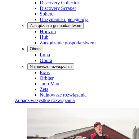
Discovery Collector
Discovery Scraper
Sphere
Utrzymanie i pielęgnacja
Zarządzanie gospodarstwem
Horizon
Hub
Zarządzanie gospodarstwem
Obora
Luna
Obora
Najnowsze rozwiązania
Exos
Orbiter
Juno Max
Zeta
Najnowsze rozwiązania
Zobacz wszystkie rozwiązania