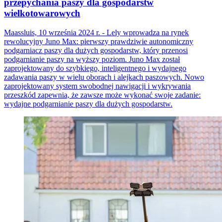
przepychania paszy dla gospodarstw
wielkotowarowych
Maassluis, 10 września 2024 r. - Lely wprowadza na rynek
rewolucyjny Juno Max: pierwszy prawdziwie autonomiczny
podgarniacz paszy dla dużych gospodarstw, który przenosi
podgarnianie paszy na wyższy poziom. Juno Max został
zaprojektowany do szybkiego, inteligentnego i wydajnego
zadawania paszy w wielu oborach i alejkach paszowych. Nowo
zaprojektowany system swobodnej nawigacji i wykrywania
przeszkód zapewnia, że zawsze może wykonać swoje zadanie:
wydajne podgarnianie paszy dla dużych gospodarstw.