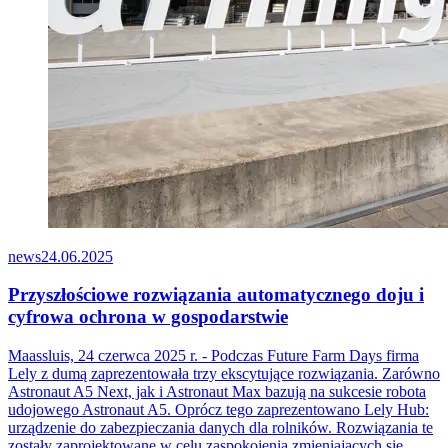
news
24.06.2025
Przyszłościowe rozwiązania automatycznego doju i
cyfrowa ochrona w gospodarstwie
Maassluis, 24 czerwca 2025 r. - Podczas Future Farm Days firma
Lely z dumą zaprezentowała trzy ekscytujące rozwiązania. Zarówno
Astronaut A5 Next, jak i Astronaut Max bazują na sukcesie robota
udojowego Astronaut A5. Oprócz tego zaprezentowano Lely Hub:
urządzenie do zabezpieczania danych dla rolników. Rozwiązania te
zostały zaprojektowane w celu zaspokojenia zmieniających się