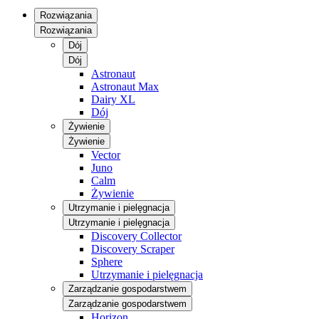
Rozwiązania
Rozwiązania
Dój
Dój
Astronaut
Astronaut Max
Dairy XL
Dój
Żywienie
Żywienie
Vector
Juno
Calm
Żywienie
Utrzymanie i pielęgnacja
Utrzymanie i pielęgnacja
Discovery Collector
Discovery Scraper
Sphere
Utrzymanie i pielęgnacja
Zarządzanie gospodarstwem
Zarządzanie gospodarstwem
Horizon