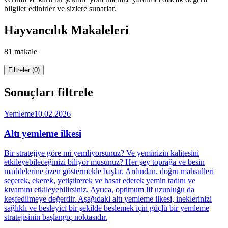
bilgiler edinirler ve sizlere sunarlar.
Hayvancılık Makaleleri
81 makale
Filtreler (0)
Sonuçları filtrele
Yemleme
10.02.2026
Altı yemleme ilkesi
Bir stratejiye göre mi yemliyorsunuz? Ve yeminizin kalitesini
etkileyebileceğinizi biliyor musunuz? Her şey toprağa ve besin
maddelerine özen göstermekle başlar. Ardından, doğru mahsulleri
seçerek, ekerek, yetiştirerek ve hasat ederek yemin tadını ve
kıvamını etkileyebilirsiniz. Ayrıca, optimum lif uzunluğu da
keşfedilmeye değerdir. Aşağıdaki altı yemleme ilkesi, ineklerinizi
sağlıklı ve besleyici bir şekilde beslemek için güçlü bir yemleme
stratejisinin başlangıç noktasıdır.