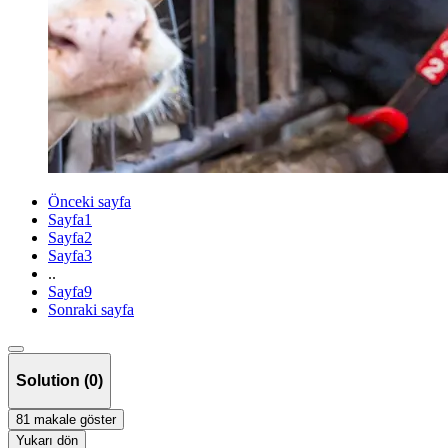
Önceki sayfa
Sayfa
1
Sayfa
2
Sayfa
3
..
Sayfa
9
Sonraki sayfa
Solution (0)
81 makale göster
Yukarı dön