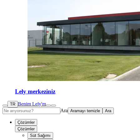
Lely merkeziniz
Benim Lely'm
TR
Ara
Aramayı temizle
Ara
Çözümler
Çözümler
Süt Sağımı