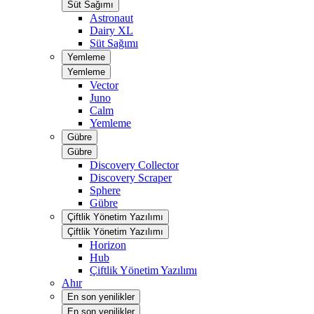
Süt Sağımı
Astronaut
Dairy XL
Süt Sağımı
Yemleme
Yemleme
Vector
Juno
Calm
Yemleme
Gübre
Gübre
Discovery Collector
Discovery Scraper
Sphere
Gübre
Çiftlik Yönetim Yazılımı
Çiftlik Yönetim Yazılımı
Horizon
Hub
Çiftlik Yönetim Yazılımı
Ahır
En son yenilikler
En son yenilikler