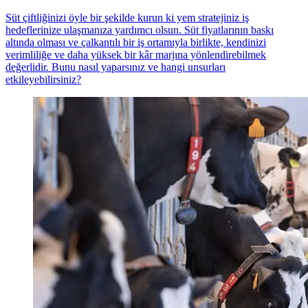
Süt çiftliğinizi öyle bir şekilde kurun ki yem stratejiniz iş
hedeflerinize ulaşmanıza yardımcı olsun. Süt fiyatlarının baskı
altında olması ve çalkantılı bir iş ortamıyla birlikte, kendinizi
verimliliğe ve daha yüksek bir kâr marjına yönlendirebilmek
değerlidir. Bunu nasıl yaparsınız ve hangi unsurları
etkileyebilirsiniz?