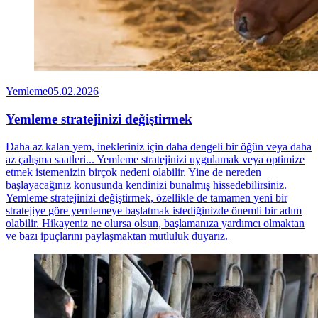
Yemleme
05.02.2026
Yemleme stratejinizi değiştirmek
Daha az kalan yem, inekleriniz için daha dengeli bir öğün veya daha
az çalışma saatleri... Yemleme stratejinizi uygulamak veya optimize
etmek istemenizin birçok nedeni olabilir. Yine de nereden
başlayacağınız konusunda kendinizi bunalmış hissedebilirsiniz.
Yemleme stratejinizi değiştirmek, özellikle de tamamen yeni bir
stratejiye göre yemlemeye başlatmak istediğinizde önemli bir adım
olabilir. Hikayeniz ne olursa olsun, başlamanıza yardımcı olmaktan
ve bazı ipuçlarını paylaşmaktan mutluluk duyarız.