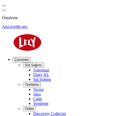
Önizleme
Ana içeriğe geç
Çözümler
Süt Sağımı
Astronaut
Dairy XL
Süt Sağımı
Yemleme
Vector
Juno
Calm
Yemleme
Gübre
Discovery Collector