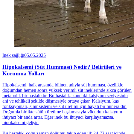
İnek sağlığı
05.05.2025
Hipokalsemi (Süt Humması) Nedir? Belirtileri ve
Korunma Yolları
Hipokalsemi, halk arasında bilinen adıyla süt humması, özellikle
doğumdan hemen sonra yüksek verimli süt ineklerinde sıkça görülen
metabolik bir hastalıktır. Bu hastalık, kandaki kalsiyum seviyesinin
ani ve tehlikeli şekilde düşmesiyle ortaya çıkar. Kalsiyum, kas
fonksiyonları, sinir sistemi ve süt üretimi için hayati bir mineraldir.
Doğumla birlikte sütün üretime başlamasıyla vücudun kalsiyum
ihtiyacı bir anda artar. Eğer inek bu ihtiyacı karşılayamazsa,
hipokalsemi gelişir.
Bu hastalık, çoğu zaman doğumu takip eden ilk 24-72 saat içinde