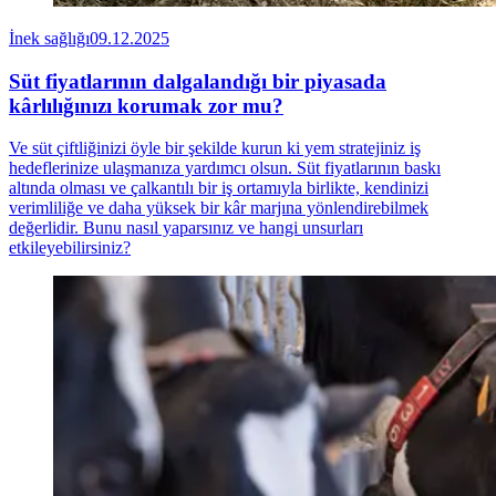
İnek sağlığı
09.12.2025
Süt fiyatlarının dalgalandığı bir piyasada
kârlılığınızı korumak zor mu?
Ve süt çiftliğinizi öyle bir şekilde kurun ki yem stratejiniz iş
hedeflerinize ulaşmanıza yardımcı olsun. Süt fiyatlarının baskı
altında olması ve çalkantılı bir iş ortamıyla birlikte, kendinizi
verimliliğe ve daha yüksek bir kâr marjına yönlendirebilmek
değerlidir. Bunu nasıl yaparsınız ve hangi unsurları
etkileyebilirsiniz?