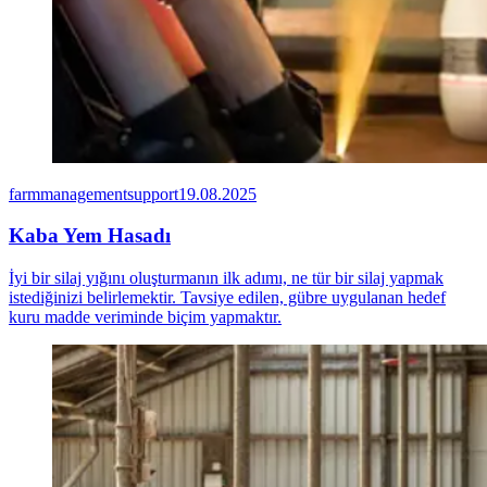
farmmanagementsupport
19.08.2025
Kaba Yem Hasadı
İyi bir silaj yığını oluşturmanın ilk adımı, ne tür bir silaj yapmak
istediğinizi belirlemektir. Tavsiye edilen, gübre uygulanan hedef
kuru madde veriminde biçim yapmaktır.