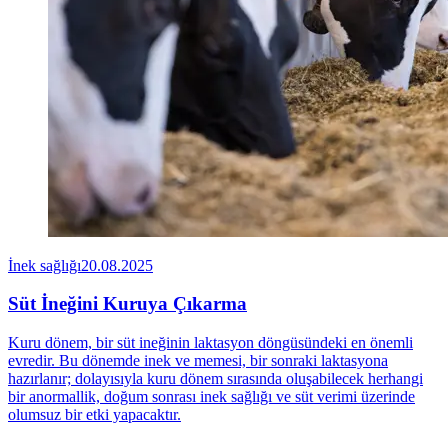
İnek sağlığı
20.08.2025
Süt İneğini Kuruya Çıkarma
Kuru dönem, bir süt ineğinin laktasyon döngüsündeki en önemli
evredir. Bu dönemde inek ve memesi, bir sonraki laktasyona
hazırlanır; dolayısıyla kuru dönem sırasında oluşabilecek herhangi
bir anormallik, doğum sonrası inek sağlığı ve süt verimi üzerinde
olumsuz bir etki yapacaktır.