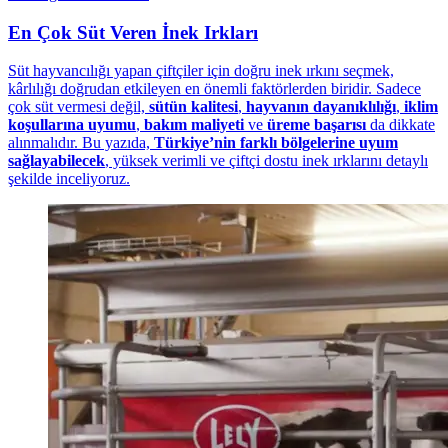
En Çok Süt Veren İnek Irkları
Süt hayvancılığı yapan çiftçiler için doğru inek ırkını seçmek,
kârlılığı doğrudan etkileyen en önemli faktörlerden biridir. Sadece
çok süt vermesi değil,
sütün kalitesi
,
hayvanın dayanıklılığı
,
iklim
koşullarına uyumu
,
bakım maliyeti
ve
üreme başarısı
da dikkate
alınmalıdır. Bu yazıda,
Türkiye’nin farklı bölgelerine uyum
sağlayabilecek
, yüksek verimli ve çiftçi dostu inek ırklarını detaylı
şekilde inceliyoruz.