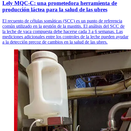
Lely MQC-C: una prometedora herramienta de
producción láctea para la salud de las ubres
El recuento de células somáticas (SCC) es un punto de referencia
común utilizado en la gestión de la mastitis. El análisis del SCC de
la leche de vaca compuesta debe hacerse cada 3 a 6 semanas. Las
mediciones adicionales entre los controles de la leche pueden ayudar
a la detección precoz de cambios en la salud de las ubres.