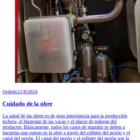
Ordeño
21/8/2024
Cuidado de la ubre
La salud de las ubres es de gran importancia para la producción
lechera, el bienestar de las vacas y el placer de trabajar del
productor. Básicamente, todos los casos de mamitis se deben a
bacterias que entran en la ubre a través del esfínter del pezón y el
canal del pezón. El canal del pezón y el esfínter del pezón son la