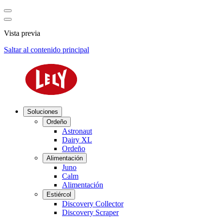
Vista previa
Saltar al contenido principal
Soluciones
Ordeño
Astronaut
Dairy XL
Ordeño
Alimentación
Juno
Calm
Alimentación
Estiércol
Discovery Collector
Discovery Scraper