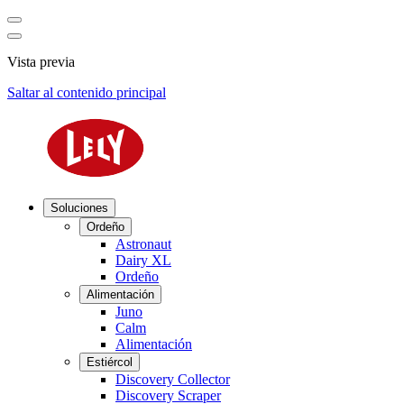
Vista previa
Saltar al contenido principal
Soluciones
Ordeño
Astronaut
Dairy XL
Ordeño
Alimentación
Juno
Calm
Alimentación
Estiércol
Discovery Collector
Discovery Scraper