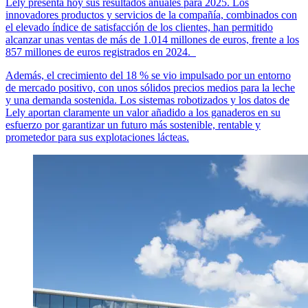
Lely presenta hoy sus resultados anuales para 2025. Los
innovadores productos y servicios de la compañía, combinados con
el elevado índice de satisfacción de los clientes, han permitido
alcanzar unas ventas de más de 1.014 millones de euros, frente a los
857 millones de euros registrados en 2024.
Además, el crecimiento del 18 % se vio impulsado por un entorno
de mercado positivo, con unos sólidos precios medios para la leche
y una demanda sostenida. Los sistemas robotizados y los datos de
Lely aportan claramente un valor añadido a los ganaderos en su
esfuerzo por garantizar un futuro más sostenible, rentable y
prometedor para sus explotaciones lácteas.