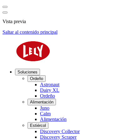
Vista previa
Saltar al contenido principal
Soluciones
Ordeño
Astronaut
Dairy XL
Ordeño
Alimentación
Juno
Calm
Alimentación
Estiércol
Discovery Collector
Discovery Scraper