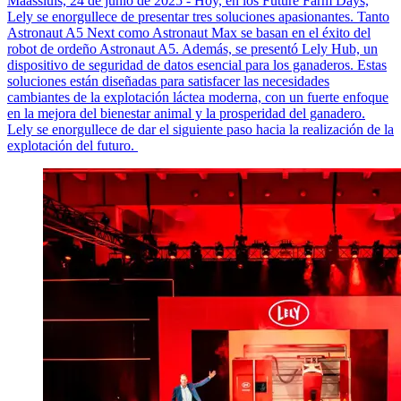
Maassluis, 24 de junio de 2025 - Hoy, en los Future Farm Days,
Lely se enorgullece de presentar tres soluciones apasionantes. Tanto
Astronaut A5 Next como Astronaut Max se basan en el éxito del
robot de ordeño Astronaut A5. Además, se presentó Lely Hub, un
dispositivo de seguridad de datos esencial para los ganaderos. Estas
soluciones están diseñadas para satisfacer las necesidades
cambiantes de la explotación láctea moderna, con un fuerte enfoque
en la mejora del bienestar animal y la prosperidad del ganadero.
Lely se enorgullece de dar el siguiente paso hacia la realización de la
explotación del futuro.