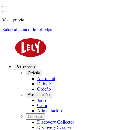
Vista previa
Saltar al contenido principal
Soluciones
Ordeño
Astronaut
Dairy XL
Ordeño
Alimentación
Juno
Calm
Alimentación
Estiércol
Discovery Collector
Discovery Scraper