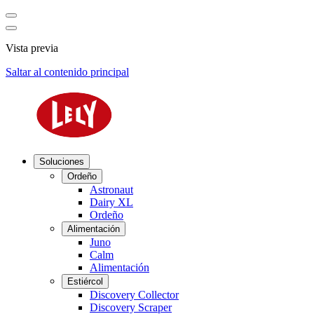
Vista previa
Saltar al contenido principal
Soluciones
Ordeño
Astronaut
Dairy XL
Ordeño
Alimentación
Juno
Calm
Alimentación
Estiércol
Discovery Collector
Discovery Scraper