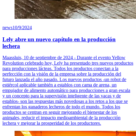
news
10/9/2024
Lely abre un nuevo capítulo en la producción
lechera
Maassluis, 10 de septiembre de 2024 - Durante el evento Yellow
Revolution celebrado hoy, Lely ha presentado tres nuevos productos
para producciones lácteas. Todos los productos conectan a la
perfección con la visión de la empresa sobre la producción del
futuro lanzada el año pasado. Los nuevos productos -un robot de
estiércol aplicable también a establos con cama de arena, un
empujador de alimento automático para producciones a gran escala
y un concepto para la supervisión inteligente de las vacas y de
establos- son las respuestas más novedosas a los retos a los que se
enfrentan los ganaderos lecheros de todo el mundo. Todos los
productos se centran en seguir mejorando el bienestar de los
animales, reducir el impacto medioambiental de la producción
lechera y mejorar la prosperidad de los productores.