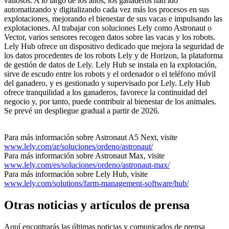
valiosos. A lo largo de los años, los ganaderos han ido
automatizando y digitalizando cada vez más los procesos en sus
explotaciones, mejorando el bienestar de sus vacas e impulsando las
explotaciones. Al trabajar con soluciones Lely como Astronaut o
Vector, varios sensores recogen datos sobre las vacas y los robots.
Lely Hub ofrece un dispositivo dedicado que mejora la seguridad de
los datos procedentes de los robots Lely y de Horizon, la plataforma
de gestión de datos de Lely. Lely Hub se instala en la explotación,
sirve de escudo entre los robots y el ordenador o el teléfono móvil
del ganadero, y es gestionado y supervisado por Lely. Lely Hub
ofrece tranquilidad a los ganaderos, favorece la continuidad del
negocio y, por tanto, puede contribuir al bienestar de los animales.
Se prevé un despliegue gradual a partir de 2026.
Para más información sobre Astronaut A5 Next, visite
www.lely.com/ar/soluciones/ordeno/astronaut/
Para más información sobre Astronaut Max, visite
www.lely.com/es/soluciones/ordeno/astronaut-max/
Para más información sobre Lely Hub, visite
www.lely.com/solutions/farm-management-software/hub/
Otras noticias y artículos de prensa
Aquí encontrarás las últimas noticias y comunicados de prensa