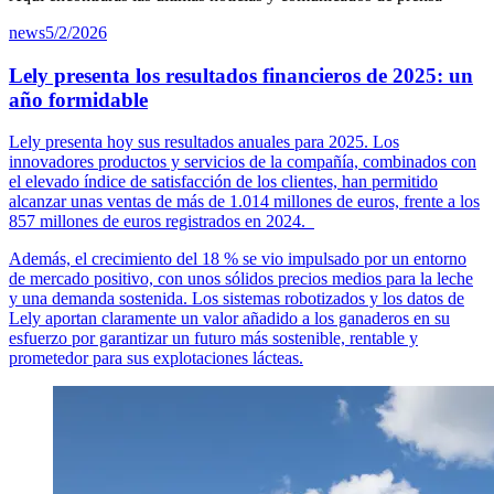
news
5/2/2026
Lely presenta los resultados financieros de 2025: un
año formidable
Lely presenta hoy sus resultados anuales para 2025. Los
innovadores productos y servicios de la compañía, combinados con
el elevado índice de satisfacción de los clientes, han permitido
alcanzar unas ventas de más de 1.014 millones de euros, frente a los
857 millones de euros registrados en 2024.
Además, el crecimiento del 18 % se vio impulsado por un entorno
de mercado positivo, con unos sólidos precios medios para la leche
y una demanda sostenida. Los sistemas robotizados y los datos de
Lely aportan claramente un valor añadido a los ganaderos en su
esfuerzo por garantizar un futuro más sostenible, rentable y
prometedor para sus explotaciones lácteas.