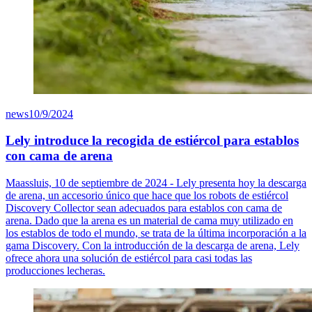
news
10/9/2024
Lely introduce la recogida de estiércol para establos
con cama de arena
Maassluis, 10 de septiembre de 2024 - Lely presenta hoy la descarga
de arena, un accesorio único que hace que los robots de estiércol
Discovery Collector sean adecuados para establos con cama de
arena. Dado que la arena es un material de cama muy utilizado en
los establos de todo el mundo, se trata de la última incorporación a la
gama Discovery. Con la introducción de la descarga de arena, Lely
ofrece ahora una solución de estiércol para casi todas las
producciones lecheras.