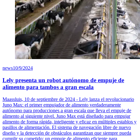
news
10/9/2024
Lely presenta un robot autónomo de empuje de
alimento para tambos a gran escala
Maassluis, 10 de septiembre de 2024 - Lely lanza el revolucionario
Juno Max: el primer empujador de alimento verdaderamente
autónomo para producciones a gran escala que lleva el empuje de
alimento al siguiente nivel. Juno Max está diseñado para empujar
alimento de forma rápida, inteligente y eficaz en múltiples establos y
pasillos de alimentación. El sistema de navegación libre de nuevo
diseño y la detección de obstáculos garantizan que siempre pueda
cumplir su cometido: un empuje de alimento eficiente para