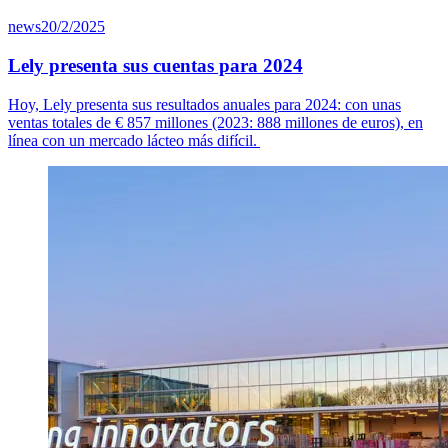
news
20/2/2025
Lely presenta sus cuentas para 2024
Hoy, Lely presenta sus resultados anuales para 2024: con unas
ventas totales de
€ 8
57
millones (2023: 888 millones de euros), en
línea con un mercado lácteo más difícil.