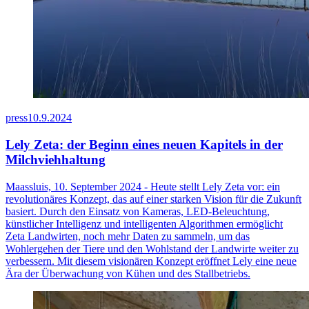
press
10.9.2024
Lely Zeta: der Beginn eines neuen Kapitels in der
Milchviehhaltung
Maassluis, 10. September 2024 - Heute stellt Lely Zeta vor: ein
revolutionäres Konzept, das auf einer starken Vision für die Zukunft
basiert. Durch den Einsatz von Kameras, LED-Beleuchtung,
künstlicher Intelligenz und intelligenten Algorithmen ermöglicht
Zeta Landwirten, noch mehr Daten zu sammeln, um das
Wohlergehen der Tiere und den Wohlstand der Landwirte weiter zu
verbessern. Mit diesem visionären Konzept eröffnet Lely eine neue
Ära der Überwachung von Kühen und des Stallbetriebs.