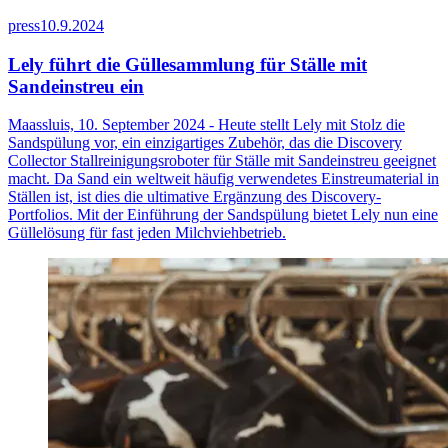
press
10.9.2024
Lely führt die Güllesammlung für Ställe mit
Sandeinstreu ein
Maassluis, 10. September 2024 - Heute stellt Lely mit Stolz die
Sandspülung vor, ein einzigartiges Zubehör, das die Discovery
Collector Stallreinigungsroboter für Ställe mit Sandeinstreu geeignet
macht. Da Sand ein weltweit häufig verwendetes Einstreumaterial in
Ställen ist, ist dies die ultimative Ergänzung des Discovery-
Portfolios. Mit der Einführung der Sandspülung bietet Lely nun eine
Güllelösung für fast jeden Milchviehbetrieb.