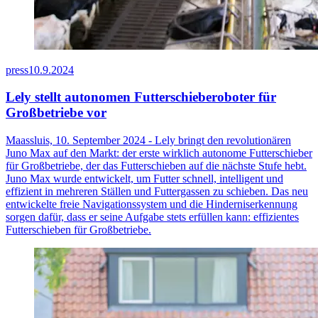
press
10.9.2024
Lely stellt autonomen Futterschieberoboter für
Großbetriebe vor
Maassluis, 10. September 2024 - Lely bringt den revolutionären
Juno Max auf den Markt: der erste wirklich autonome Futterschieber
für Großbetriebe, der das Futterschieben auf die nächste Stufe hebt.
Juno Max wurde entwickelt, um Futter schnell, intelligent und
effizient in mehreren Ställen und Futtergassen zu schieben. Das neu
entwickelte freie Navigationssystem und die Hinderniserkennung
sorgen dafür, dass er seine Aufgabe stets erfüllen kann: effizientes
Futterschieben für Großbetriebe.