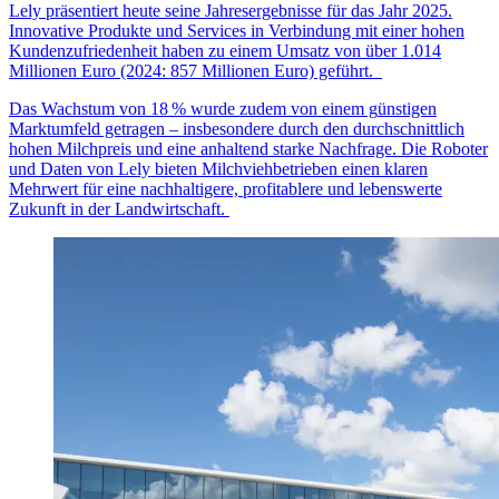
Lely präsentiert heute seine Jahresergebnisse für das Jahr 2025.
Innovative Produkte und Services in Verbindung mit einer hohen
Kundenzufriedenheit haben zu einem Umsatz von über 1.014
Millionen Euro (2024: 857 Millionen Euro) geführt.
Das Wachstum von 18
% wurde zudem von einem g
ü
nstigen
Marktumfeld getragen
–
insbesondere durch den durchschnittlich
hohen Milchpreis und eine anhaltend starke Nachfrage. Die Roboter
und Daten von Lely bieten Milchviehbetrieben einen klaren
Mehrwert f
ü
r eine nachhaltigere, profitablere und lebenswerte
Zukunft in der Landwirtschaft.