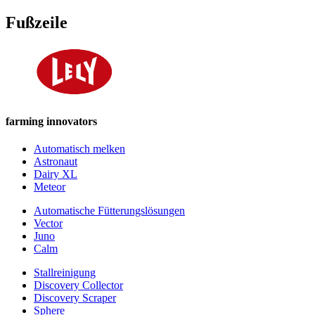
Fußzeile
farming innovators
Automatisch melken
Astronaut
Dairy XL
Meteor
Automatische Fütterungslösungen
Vector
Juno
Calm
Stallreinigung
Discovery Collector
Discovery Scraper
Sphere