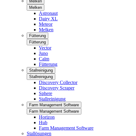
Melken
Melken
Astronaut
Dairy XL
Meteor
Melken
Fütterung
Fütterung
Vector
Juno
Calm
Fütterung
Stallreinigung
Stallreinigung
Discovery Collector
Discovery Scraper
Sphere
Stallreinigung
Farm Management Software
Farm Management Software
Horizon
Hub
Farm Management Software
Stallösungen