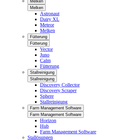
Melken
Melken
Astronaut
Dairy XL
Meteor
Melken
Fütterung
Fütterung
Vector
Juno
Calm
Fütterung
Stallreinigung
Stallreinigung
Discovery Collector
Discovery Scraper
Sphere
Stallreinigung
Farm Management Software
Farm Management Software
Horizon
Hub
Farm Management Software
Stallösungen