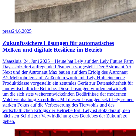
press
24.6.2025
Zukunftssichere Lösungen für automatisches
Melken und digitale Resilienz im Betrieb
Maassluis, 24. Juni 2025 – Heute hat Lely auf den Lely Future Farm
Days stolz drei aufregende Lösungen vorgestellt. Der Astronaut A5
Next und der Astronaut Max bauen auf dem Erfolg des Astronaut
A5 Melkroboters auf. Außerdem wurde mit Lely Hub eine neue
Produktklasse vorgestellt: ein zentrales Gerät zur Datensicherheit für
landwirtschaftliche Betriebe. Diese Lösungen wurden entwickelt,
um die sich stets weiterentwickelnden Bedürfnisse der modernen
Milchviehhaltung zu erfüllen. Mit diesen Lösungen setzt Lely seinen
starken Fokus auf die Verbesserung des Tierwohls und des
wirtschaftlichen Erfolgs der Betriebe fort. Lely ist stolz darauf, den
nächsten Schritt zur Verwirklichung des Betriebes der Zukunft zu
gehen.