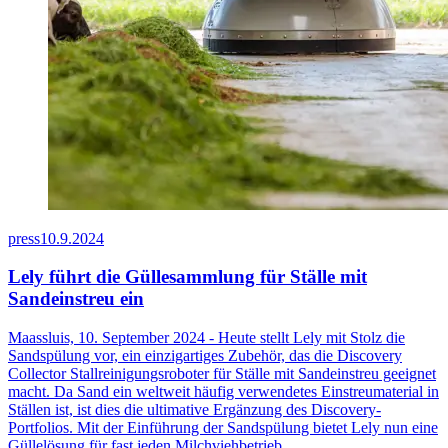
press
10.9.2024
Lely führt die Güllesammlung für Ställe mit
Sandeinstreu ein
Maassluis, 10. September 2024 - Heute stellt Lely mit Stolz die
Sandspülung vor, ein einzigartiges Zubehör, das die Discovery
Collector Stallreinigungsroboter für Ställe mit Sandeinstreu geeignet
macht. Da Sand ein weltweit häufig verwendetes Einstreumaterial in
Ställen ist, ist dies die ultimative Ergänzung des Discovery-
Portfolios. Mit der Einführung der Sandspülung bietet Lely nun eine
Güllelösung für fast jeden Milchviehbetrieb.