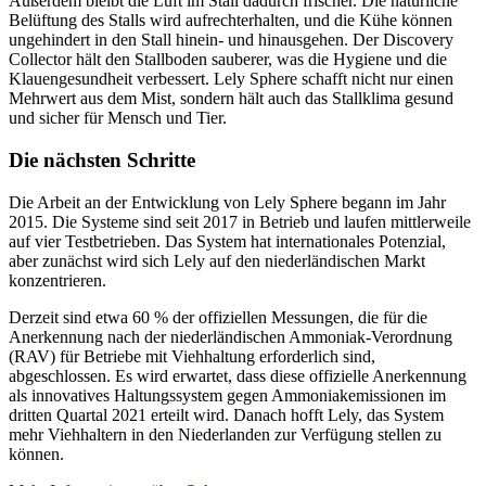
Außerdem bleibt die Luft im Stall dadurch frischer. Die natürliche
Belüftung des Stalls wird aufrechterhalten, und die Kühe können
ungehindert in den Stall hinein- und hinausgehen. Der Discovery
Collector hält den Stallboden sauberer, was die Hygiene und die
Klauengesundheit verbessert. Lely Sphere schafft nicht nur einen
Mehrwert aus dem Mist, sondern hält auch das Stallklima gesund
und sicher für Mensch und Tier.
Die nächsten Schritte
Die Arbeit an der Entwicklung von Lely Sphere begann im Jahr
2015. Die Systeme sind seit 2017 in Betrieb und laufen mittlerweile
auf vier Testbetrieben. Das System hat internationales Potenzial,
aber zunächst wird sich Lely auf den niederländischen Markt
konzentrieren.
Derzeit sind etwa 60 % der offiziellen Messungen, die für die
Anerkennung nach der niederländischen Ammoniak-Verordnung
(RAV) für Betriebe mit Viehhaltung erforderlich sind,
abgeschlossen. Es wird erwartet, dass diese offizielle Anerkennung
als innovatives Haltungssystem gegen Ammoniakemissionen im
dritten Quartal 2021 erteilt wird. Danach hofft Lely, das System
mehr Viehhaltern in den Niederlanden zur Verfügung stellen zu
können.