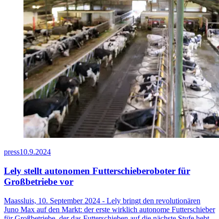
press
10.9.2024
Lely stellt autonomen Futterschieberoboter für
Großbetriebe vor
Maassluis, 10. September 2024 - Lely bringt den revolutionären
Juno Max auf den Markt: der erste wirklich autonome Futterschieber
für Großbetriebe, der das Futterschieben auf die nächste Stufe hebt.