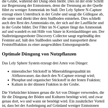
die Grube, während der Dung oben bleibt. Dies ist der erste Schritt
zur Begrenzung der Emissionen, denn die Trennung an der Quelle
führt zu weniger Ammoniak im Stall. Der Lely Sphere N-Capture
erzeugt einen Unterdruck in der Grube und saugt die Güllegase ab,
die unter und direkt über dem Stallboden entstehen. Dies schließt
auch den Rest des Ammoniaks ein, der sich auf der Lauffläche und
in der Grube bildet. Der Filter im N-Capture fängt das Ammoniak
auf und wandelt es mit Hilfe von Säure in Kreislaufdünger um. Der
Stallreinigungsroboter Discovery Collector saugt regelmäßig den
Festmist auf, hält den Stallboden sauber und transportiert diese
Feststofffraktion zu einer ausgewählten Entsorgungsstelle.
Optimale Düngung von Nutzpflanzen
Das Lely Sphere System erzeugt drei Arten von Dünger:
mineralischer Stickstoff in Mineraldüngerqualität im
Abflusswasser, das durch den N-Capture erzeugt wird;
Phosphat und organischer Stickstoff in der festen Fraktion;
Kalium in der dünnen Fraktion in der Grube.
Die Viehzüchter können genau die Art von Dünger verwenden, die
für die Düngung der Böden und Kulturen benötigt wird, und zwar
genau dort, wo und wann sie benötigt wird. Ein zusätzlicher Vorteil
ist, dass bei der Ausbringung auf Grünland weniger Emissionen