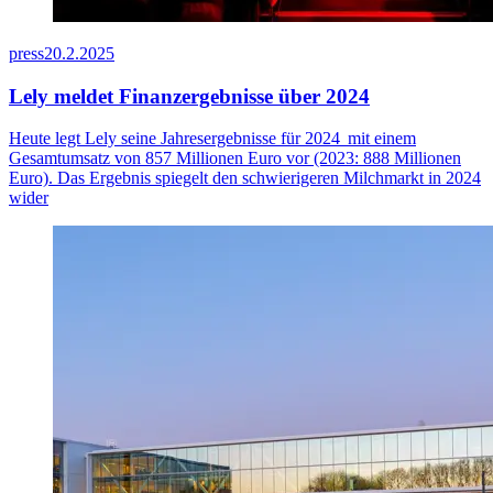
press
20.2.2025
Lely meldet Finanzergebnisse über 2024
Heute legt Lely seine Jahresergebnisse für
2024 mit
einem
Gesamtumsatz von 8
57
Millionen Euro vor (2023: 888 Millionen
Euro). Das Ergebnis spiegelt den schwierigeren Milchmarkt
in 2024
wider