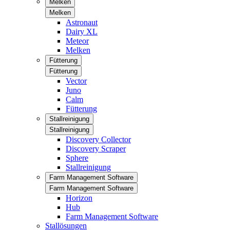
Melken
Melken
Astronaut
Dairy XL
Meteor
Melken
Fütterung
Fütterung
Vector
Juno
Calm
Fütterung
Stallreinigung
Stallreinigung
Discovery Collector
Discovery Scraper
Sphere
Stallreinigung
Farm Management Software
Farm Management Software
Horizon
Hub
Farm Management Software
Stallösungen