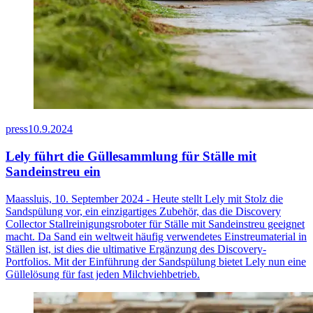
press
10.9.2024
Lely führt die Güllesammlung für Ställe mit
Sandeinstreu ein
Maassluis, 10. September 2024 - Heute stellt Lely mit Stolz die
Sandspülung vor, ein einzigartiges Zubehör, das die Discovery
Collector Stallreinigungsroboter für Ställe mit Sandeinstreu geeignet
macht. Da Sand ein weltweit häufig verwendetes Einstreumaterial in
Ställen ist, ist dies die ultimative Ergänzung des Discovery-
Portfolios. Mit der Einführung der Sandspülung bietet Lely nun eine
Güllelösung für fast jeden Milchviehbetrieb.