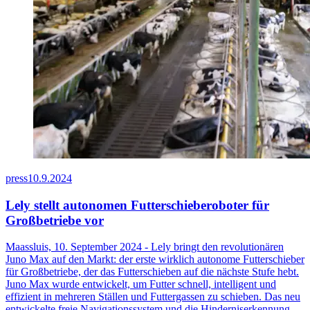
press
10.9.2024
Lely stellt autonomen Futterschieberoboter für
Großbetriebe vor
Maassluis, 10. September 2024 - Lely bringt den revolutionären
Juno Max auf den Markt: der erste wirklich autonome Futterschieber
für Großbetriebe, der das Futterschieben auf die nächste Stufe hebt.
Juno Max wurde entwickelt, um Futter schnell, intelligent und
effizient in mehreren Ställen und Futtergassen zu schieben. Das neu
entwickelte freie Navigationssystem und die Hinderniserkennung