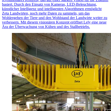
basiert. Durch den Einsatz von Kameras, LED-Beleuchtung,
künstlicher Intelligenz und intelligenten Algorithmen ermöglicht
Zeta Landwirten, noch mehr Daten zu sammeln, um das
Wohlergehen der Tiere und den Wohlstand der Landwirte weiter zu
verbessern. Mit diesem visionären Konzept eröffnet Lely eine neue
Ära der Überwachung von Kühen und des Stallbetriebs.