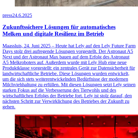
press
24.6.2025
Zukunftssichere Lösungen für automatisches
Melken und digitale Resilienz im Betrieb
Maassluis, 24. Juni 2025 – Heute hat Lely auf den Lely Future Farm
Days stolz drei aufregende Lösungen vorgestellt. Der Astronaut A5
Next und der Astronaut Max bauen auf dem Erfolg des Astronaut
A5 Melkroboters auf. Außerdem wurde mit Lely Hub eine neue
Produktklasse vorgestellt: ein zentrales Gerät zur Datensicherheit für
landwirtschaftliche Betriebe. Diese Lösungen wurden entwickelt,
um die sich stets weiterentwickelnden Bedürfnisse der modernen
Milchviehhaltung zu erfüllen. Mit diesen Lösungen setzt Lely seinen
starken Fokus auf die Verbesserung des Tierwohls und des
wirtschaftlichen Erfolgs der Betriebe fort. Lely ist stolz darauf, den
nächsten Schritt zur Verwirklichung des Betriebes der Zukunft zu
gehen.