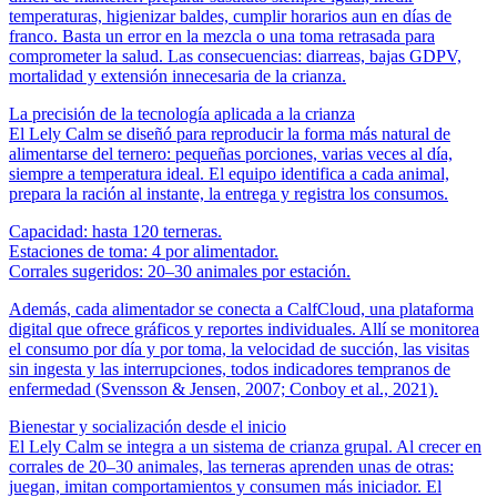
temperaturas, higienizar baldes, cumplir horarios aun en días de
franco. Basta un error en la mezcla o una toma retrasada para
comprometer la salud. Las consecuencias: diarreas, bajas GDPV,
mortalidad y extensión innecesaria de la crianza.
La precisión de la tecnología aplicada a la crianza
El Lely Calm se diseñó para reproducir la forma más natural de
alimentarse del ternero: pequeñas porciones, varias veces al día,
siempre a temperatura ideal. El equipo identifica a cada animal,
prepara la ración al instante, la entrega y registra los consumos.
Capacidad: hasta 120 terneras.
Estaciones de toma: 4 por alimentador.
Corrales sugeridos: 20–30 animales por estación.
Además, cada alimentador se conecta a CalfCloud, una plataforma
digital que ofrece gráficos y reportes individuales. Allí se monitorea
el consumo por día y por toma, la velocidad de succión, las visitas
sin ingesta y las interrupciones, todos indicadores tempranos de
enfermedad (Svensson & Jensen, 2007; Conboy et al., 2021).
Bienestar y socialización desde el inicio
El Lely Calm se integra a un sistema de crianza grupal. Al crecer en
corrales de 20–30 animales, las terneras aprenden unas de otras:
juegan, imitan comportamientos y consumen más iniciador. El