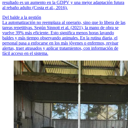
resultado es un aumento en la GDPV y una mejor adaptación futura
al rebaño adulto (Costa et al., 2016).
Del balde a la gestión
La automatización no reemplaza al operario, sino que lo libera de las
tareas repetitivas. Según Sinnott et al. (2021), la mano de obra se
vuelve 39% más eficiente. Esto significa menos horas lavando
baldes y más tiempo observando animales. En la rutina diaria, el
personal pasa a enfocarse en los más jóvenes o enfermos, revisar
alertas, traer atrasados y aplicar tratamientos, con información de
fácil acceso en el sistema.