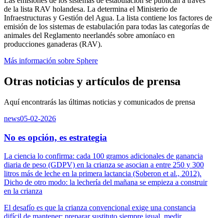
Las emisiones de los sistemas de estabulación se publican a través
de la lista RAV holandesa. La determina el Ministerio de
Infraestructuras y Gestión del Agua. La lista contiene los factores de
emisión de los sistemas de estabulación para todas las categorías de
animales del Reglamento neerlandés sobre amoníaco en
producciones ganaderas (RAV).
Más información sobre Sphere
Otras noticias y artículos de prensa
Aquí encontrarás las últimas noticias y comunicados de prensa
news
05-02-2026
No es opción, es estrategia
La ciencia lo confirma: cada 100 gramos adicionales de ganancia
diaria de peso (GDPV) en la crianza se asocian a entre 250 y 300
litros más de leche en la primera lactancia (Soberon et al., 2012).
Dicho de otro modo: la lechería del mañana se empieza a construir
en la crianza
El desafío es que la crianza convencional exige una constancia
difícil de mantener: preparar sustituto siempre igual, medir