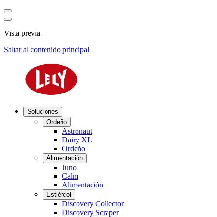
Vista previa
Saltar al contenido principal
Soluciones
Ordeño
Astronaut
Dairy XL
Ordeño
Alimentación
Juno
Calm
Alimentación
Estiércol
Discovery Collector
Discovery Scraper