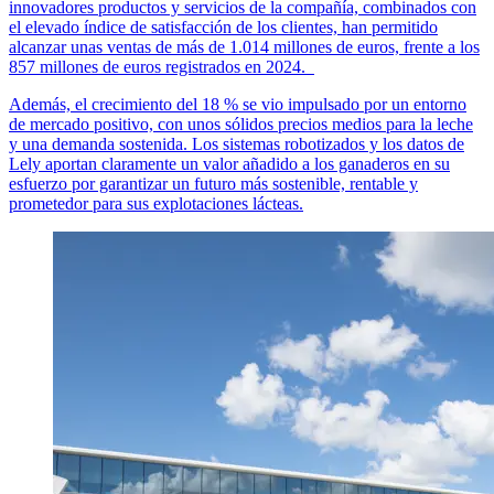
innovadores productos y servicios de la compañía, combinados con
el elevado índice de satisfacción de los clientes, han permitido
alcanzar unas ventas de más de 1.014 millones de euros, frente a los
857 millones de euros registrados en 2024.
Además, el crecimiento del 18 % se vio impulsado por un entorno
de mercado positivo, con unos sólidos precios medios para la leche
y una demanda sostenida. Los sistemas robotizados y los datos de
Lely aportan claramente un valor añadido a los ganaderos en su
esfuerzo por garantizar un futuro más sostenible, rentable y
prometedor para sus explotaciones lácteas.