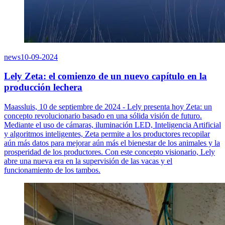
news
10-09-2024
Lely Zeta: el comienzo de un nuevo capítulo en la
producción lechera
Maassluis, 10 de septiembre de 2024 - Lely presenta hoy Zeta: un
concepto revolucionario basado en una sólida visión de futuro.
Mediante el uso de cámaras, iluminación LED, Inteligencia Artificial
y algoritmos inteligentes, Zeta permite a los productores recopilar
aún más datos para mejorar aún más el bienestar de los animales y la
prosperidad de los productores. Con este concepto visionario, Lely
abre una nueva era en la supervisión de las vacas y el
funcionamiento de los tambos.