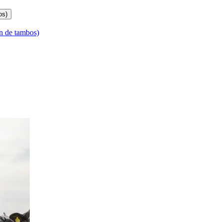
os)
n de tambos)