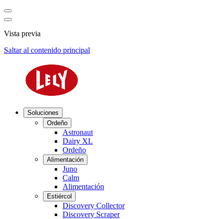
Vista previa
Saltar al contenido principal
Soluciones
Ordeño
Astronaut
Dairy XL
Ordeño
Alimentación
Juno
Calm
Alimentación
Estiércol
Discovery Collector
Discovery Scraper