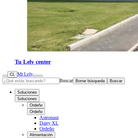
Tu Lely center
Mi Lely
CL
Buscar
Borrar búsqueda
Buscar
Soluciones
Soluciones
Ordeño
Ordeño
Astronaut
Dairy XL
Ordeño
Alimentación