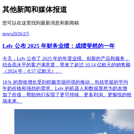
其他新闻和媒体报道
您可以在这里找到最新消息和新闻稿
news
2026/2/5
Lely 公布 2025 年财务业绩：成绩斐然的一年
今天，
Lely
公布了
2025
年的年度
业绩。创新的产品和服务，
结合高水平的客户满意度，带来了超过
10.14
亿欧元的销售额
（
2024
年：
8.57
亿欧元
）。
18
％
的
营收增长受到积极市场环境的推动，包括坚挺的平均
牛奶价格和强劲的需求。
Lely
的机器人和数据
显然为奶农增
加了价值，帮助他们实现了更可持续、更多利润、更愉悦的牧
场未来
。