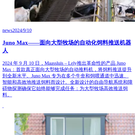
news
2024/9/10
Juno Max——面向大型牧场的自动化饲料推送机器
人
2024 年 9 月 10 日，Maassluis – Lely推出革命性的产品 Juno
Max：首款真正面向大型牧场的自动推料机，将饲料推送提升
到全新水平。Juno Max 专为在多个牛舍和饲喂通道中迅速、
智能和高效地推送饲料而设计。全新设计的自由导航系统和障
碍物探测确保它始终能够完成任务：为大型牧场高效推送饲
料。