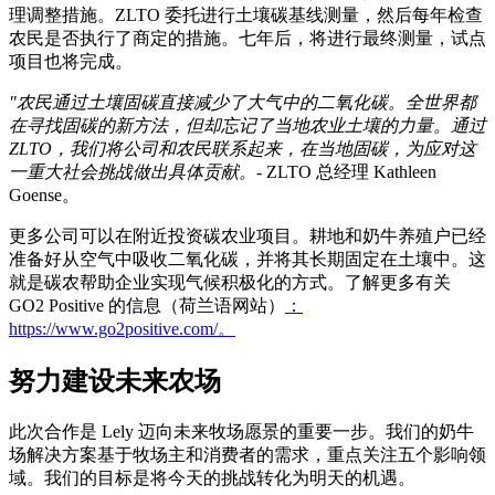
理调整措施。ZLTO 委托进行土壤碳基线测量，然后每年检查
农民是否执行了商定的措施。七年后，将进行最终测量，试点
项目也将完成。
"农民通过土壤固碳直接减少了大气中的二氧化碳。全世界都
在寻找固碳的新方法，但却忘记了当地农业土壤的力量。通过
ZLTO，我们将公司和农民联系起来，在当地固碳，为应对这
一重大社会挑战做出具体贡献。
- ZLTO 总经理 Kathleen
Goense。
更多公司可以在附近投资碳农业项目。耕地和奶牛养殖户已经
准备好从空气中吸收二氧化碳，并将其长期固定在土壤中。这
就是碳农帮助企业实现气候积极化的方式。了解更多有关
GO2 Positive 的信息（荷兰语网站）
：
https://www.go2positive.com/。
努力建设未来农场
此次合作是 Lely 迈向未来牧场愿景的重要一步。我们的奶牛
场解决方案基于牧场主和消费者的需求，重点关注五个影响领
域。我们的目标是将今天的挑战转化为明天的机遇。