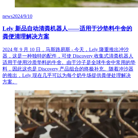
news
2024/9/10
Lely 新品自动清粪机器人——适用于沙垫料牛舍的
粪便清理解决方案
2024 年 9 月 10 日，马斯路易斯 - 今天，Lely 隆重推出冲沙
器，这是一种独特的配件，可使 Discovery 收集式清粪机器人
适用于使用沙质垫料的牛舍。由于沙子是全球牛舍中常用的垫
料，因此这也是 Discovery 产品组合的终极补充。随着冲沙器
的推出，Lely 现在几乎可以为每个奶牛场提供粪便处理解决
方案。