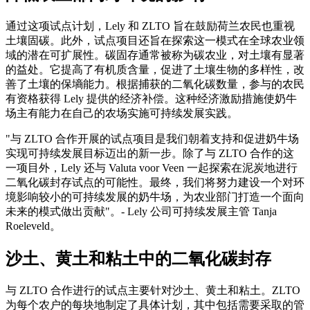
通过这项试点计划，Lely 和 ZLTO 旨在鼓励荷兰农民也重视
土壤固碳。此外，试点项目还旨在探索这一模式在全球农业领
域的潜在可扩展性。碳固存通常被称为碳农业，对土壤有显著
的益处。它提高了有机质含量，促进了土壤生物的多样性，改
善了土壤的保墒能力。根据捕获的二氧化碳数量，参与的农民
有资格获得 Lely 提供的经济补偿。这种经济激励措施使奶牛
场主有能力在自己的农场实施可持续发展实践。
"与 ZLTO 合作开展的试点项目是我们朝着支持和促进奶牛场
实现可持续发展目标迈出的新一步。除了与 ZLTO 合作的这
一项目外，Lely 还与 Valuta voor Veen 一起探索在泥炭地进行
二氧化碳封存试点的可能性。最终，我们将努力建设一个对环
境影响较小的可持续发展的奶牛场，为农业部门打造一个面向
未来的模式做出贡献"。- Lely 公司可持续发展主管 Tanja
Roeleveld。
沙土、黄土和粘土中的二氧化碳封存
与 ZLTO 合作进行的试点主要针对沙土、黄土和粘土。ZLTO
为每个农户的每块地制定了具体计划，其中包括需要采取的管