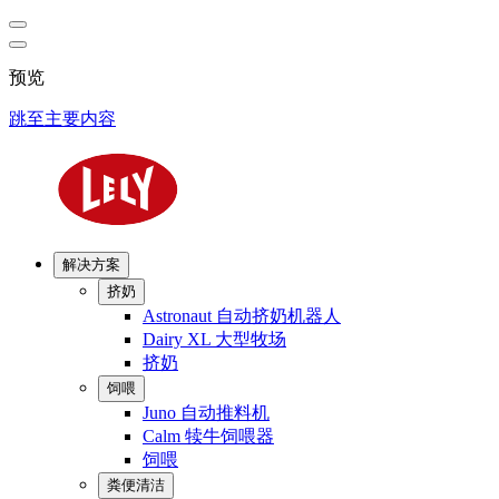
预览
跳至主要内容
解决方案
挤奶
Astronaut 自动挤奶机器人
Dairy XL 大型牧场
挤奶
饲喂
Juno 自动推料机
Calm 犊牛饲喂器
饲喂
粪便清洁