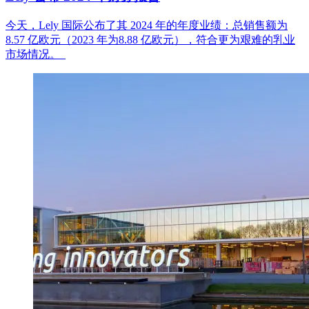
今天
，
Lely
国
际公布了其
2024
年的年度
业绩
：
总销售额为
8.
57
亿欧元
（
2023
年
为
8.88
亿欧元
），
符合更
为艰难的乳业
市场情况
。