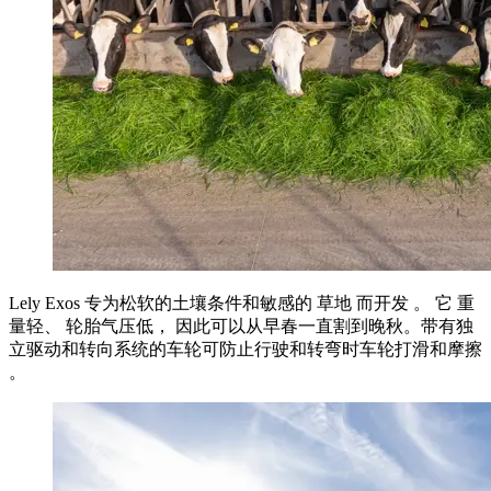
Lely
Exos
专为松软的土壤条件和敏感的
草地
而开发
。
它
重
量轻、
轮胎气压
低
，
因此可以从早春一直割到晚秋。
带有独
立驱动和转向系统
的车轮
可防止行驶和转弯时车轮打滑和摩擦
。