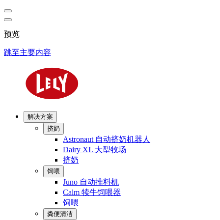
预览
跳至主要内容
解决方案
挤奶
Astronaut 自动挤奶机器人
Dairy XL 大型牧场
挤奶
饲喂
Juno 自动推料机
Calm 犊牛饲喂器
饲喂
粪便清洁