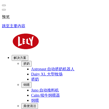
预览
跳至主要内容
解决方案
挤奶
Astronaut 自动挤奶机器人
Dairy XL 大型牧场
挤奶
饲喂
Juno 自动推料机
Calm 犊牛饲喂器
饲喂
粪便清洁