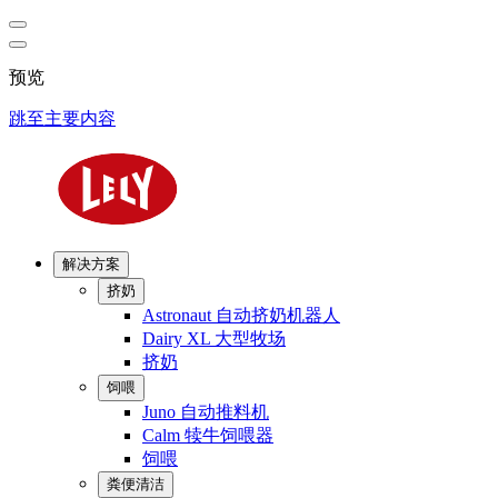
预览
跳至主要内容
解决方案
挤奶
Astronaut 自动挤奶机器人
Dairy XL 大型牧场
挤奶
饲喂
Juno 自动推料机
Calm 犊牛饲喂器
饲喂
粪便清洁