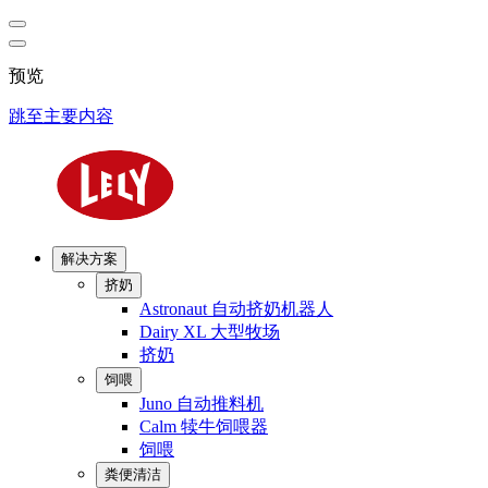
预览
跳至主要内容
解决方案
挤奶
Astronaut 自动挤奶机器人
Dairy XL 大型牧场
挤奶
饲喂
Juno 自动推料机
Calm 犊牛饲喂器
饲喂
粪便清洁