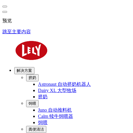
预览
跳至主要内容
解决方案
挤奶
Astronaut 自动挤奶机器人
Dairy XL 大型牧场
挤奶
饲喂
Juno 自动推料机
Calm 犊牛饲喂器
饲喂
粪便清洁