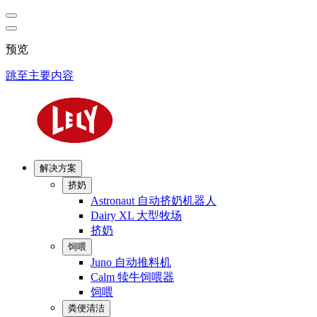
预览
跳至主要内容
解决方案
挤奶
Astronaut 自动挤奶机器人
Dairy XL 大型牧场
挤奶
饲喂
Juno 自动推料机
Calm 犊牛饲喂器
饲喂
粪便清洁