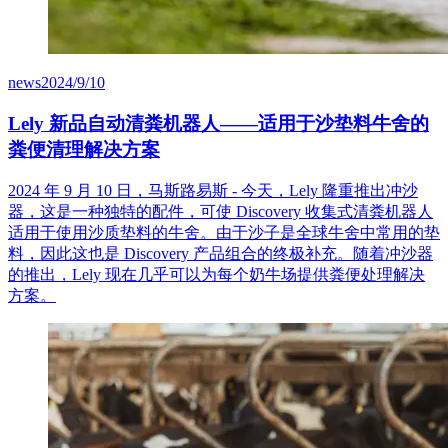
news
2024/9/10
Lely 新品自动清粪机器人——适用于沙垫料牛舍的
粪便清理解决方案
2024 年 9 月 10 日，马斯路易斯 - 今天，Lely 隆重推出冲沙
器，这是一种独特的配件，可使 Discovery 收集式清粪机器人
适用于使用沙质垫料的牛舍。由于沙子是全球牛舍中常用的垫
料，因此这也是 Discovery 产品组合的终极补充。随着冲沙器
的推出，Lely 现在几乎可以为每个奶牛场提供粪便处理解决
方案。