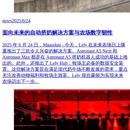
news
2025/6/24
面向未来的自动挤奶解决方案与农场数字韧性
2025 年 6 月 24 日，Maassluis - 今天，Lely 在未来农场日上隆
重推出了三款令人兴奋的解决方案。Astronaut A5 Next 和
Astronaut Max 都是在 Astronaut A5 挤奶机器人成功的基础上推
出的。此外，还推出了 Lely Hub：牧场主必备的数据安全装
置。这些解决方案旨在满足现代奶牛场不断发展的需求，重点
关注改善动物福利和牧场主致富。Lely 很自豪能为实现未来
农场迈出下一步。