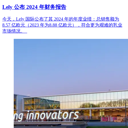
Lely 公布 2024 年财务报告
今天
，
Lely
国
际公布了其
2024
年的年度
业绩
：
总销售额为
8.
57
亿欧元
（
2023
年
为
8.88
亿欧元
），
符合更
为艰难的乳业
市场情况
。