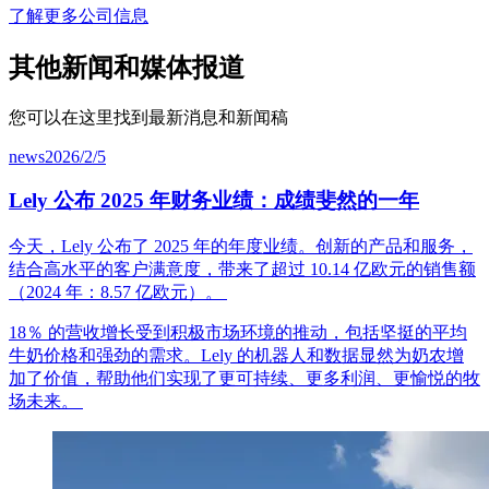
了解更多公司信息
其他新闻和媒体报道
您可以在这里找到最新消息和新闻稿
news
2026/2/5
Lely 公布 2025 年财务业绩：成绩斐然的一年
今天，
Lely
公布了
2025
年的年度
业绩。创新的产品和服务，
结合高水平的客户满意度，带来了超过
10.14
亿欧元的销售额
（
2024
年：
8.57
亿欧元
）。
18
％
的
营收增长受到积极市场环境的推动，包括坚挺的平均
牛奶价格和强劲的需求。
Lely
的机器人和数据
显然为奶农增
加了价值，帮助他们实现了更可持续、更多利润、更愉悦的牧
场未来
。