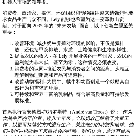
机器人市场的领导者。
消费者、政治家、媒体、环保组织和动物组织越来越强烈地要
求食品生产与众不同。Lely 能够也希望为这一变革做出贡
献。对于面向 2035 年的 "未来农场 "而言，以下创新主题至关
重要：
改善环境--减少奶牛养殖对环境的影响。不仅是氮排
放，还包括甲烷排放、水质、土壤健康和生物多样性。
提高农民的收入 - 在 Lely 开展业务的一些国家，农民的
盈利能力非常低，甚至为零，这种情况必须改变。
消费者的认同--拉近农民与消费者之间的距离。从相互
理解到物理距离和产品可追溯性。
改善动物福利--为奶牛、犊牛和幼畜创造一个鼓励其自
然行为和需求的环境。
可持续和营养丰富的乳制品--符合最高质量和可持续发
展标准。
首席执行官安德烈-范特罗斯特（André van Troost）说：
"作为
食品生产的守护者，近几十年来，全球奶农已经做了大量工
作，以更可持续的方式进行生产，关注他们的动物和地球。他
们--我们--也听到了来自社会的呼唤，我们认为，通过有目的