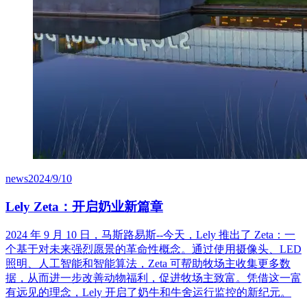
news
2024/9/10
Lely Zeta：开启奶业新篇章
2024 年 9 月 10 日，马斯路易斯--今天，Lely 推出了 Zeta：一
个基于对未来强烈愿景的革命性概念。通过使用摄像头、LED
照明、人工智能和智能算法，Zeta 可帮助牧场主收集更多数
据，从而进一步改善动物福利，促进牧场主致富。凭借这一富
有远见的理念，Lely 开启了奶牛和牛舍运行监控的新纪元。