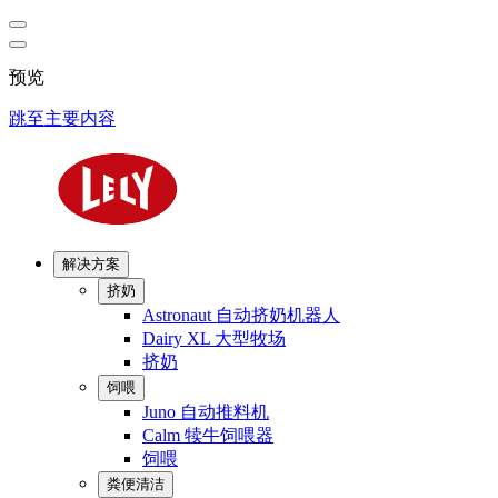
预览
跳至主要内容
解决方案
挤奶
Astronaut 自动挤奶机器人
Dairy XL 大型牧场
挤奶
饲喂
Juno 自动推料机
Calm 犊牛饲喂器
饲喂
粪便清洁