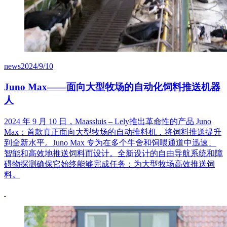
news
2024/9/10
Juno Max——面向大型牧场的自动化饲料推送机器
人
2024 年 9 月 10 日，Maassluis – Lely推出革命性的产品 Juno
Max：首款真正面向大型牧场的自动推料机，将饲料推送提升
到全新水平。Juno Max 专为在多个牛舍和饲喂通道中迅速、
智能和高效地推送饲料而设计。全新设计的自由导航系统和障
碍物探测确保它始终能够完成任务：为大型牧场高效推送饲
料。