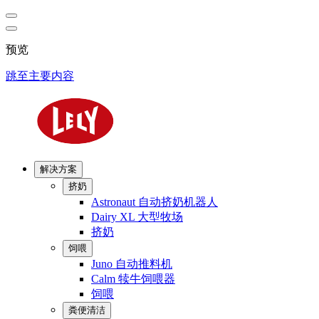
预览
跳至主要内容
解决方案
挤奶
Astronaut 自动挤奶机器人
Dairy XL 大型牧场
挤奶
饲喂
Juno 自动推料机
Calm 犊牛饲喂器
饲喂
粪便清洁