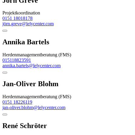
Jörn Greve
Projektkoordination
0151 18018178
jörn.greve@lelycenter.com
Annika Bartels
Herdenmanagementberatung (FMS)
015118823591
annika.bartels@lelycenter.com
Jan-Oliver Blohm
Herdenmanagementberatung (FMS)
0151 18226119
jan-oliver.blohm@lelycenter.com
René Schröter