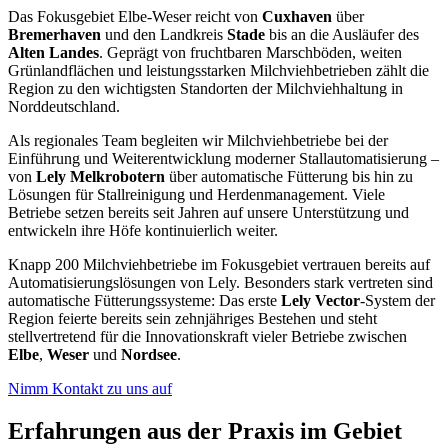
Das Fokusgebiet Elbe-Weser reicht von
Cuxhaven
über
Bremerhaven
und den Landkreis
Stade
bis an die Ausläufer des
Alten Landes
. Geprägt von fruchtbaren Marschböden, weiten
Grünlandflächen und leistungsstarken Milchviehbetrieben zählt die
Region zu den wichtigsten Standorten der Milchviehhaltung in
Norddeutschland.
Als regionales Team begleiten wir Milchviehbetriebe bei der
Einführung und Weiterentwicklung moderner Stallautomatisierung –
von
Lely Melkrobotern
über automatische Fütterung bis hin zu
Lösungen für Stallreinigung und Herdenmanagement. Viele
Betriebe setzen bereits seit Jahren auf unsere Unterstützung und
entwickeln ihre Höfe kontinuierlich weiter.
Knapp 200 Milchviehbetriebe im Fokusgebiet vertrauen bereits auf
Automatisierungslösungen von Lely. Besonders stark vertreten sind
automatische Fütterungssysteme: Das erste
Lely Vector
-System der
Region feierte bereits sein zehnjähriges Bestehen und steht
stellvertretend für die Innovationskraft vieler Betriebe zwischen
Elbe
,
Weser
und
Nordsee
.
Nimm Kontakt zu uns auf
Erfahrungen aus der Praxis im Gebiet