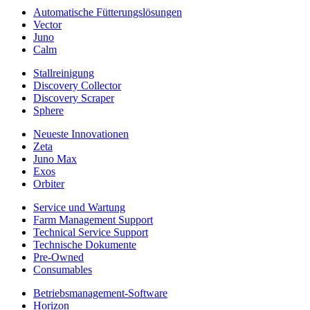
Automatische Fütterungslösungen
Vector
Juno
Calm
Stallreinigung
Discovery Collector
Discovery Scraper
Sphere
Neueste Innovationen
Zeta
Juno Max
Exos
Orbiter
Service und Wartung
Farm Management Support
Technical Service Support
Technische Dokumente
Pre-Owned
Consumables
Betriebsmanagement-Software
Horizon