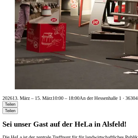
2026
13. März – 15. März
10:00 – 18:00
An der Hessenhalle 1 · 36304
Teilen
Teilen
Sei unser Gast auf der HeLa in Alsfeld!
Die HeLa ist der zentrale Treffpunt für für landwirtschaftliches Pub