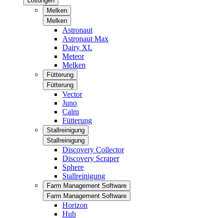
Lösungen
Melken
Melken
Astronaut
Astronaut Max
Dairy XL
Meteor
Melken
Fütterung
Fütterung
Vector
Juno
Calm
Fütterung
Stallreinigung
Stallreinigung
Discovery Collector
Discovery Scraper
Sphere
Stallreinigung
Farm Management Software
Farm Management Software
Horizon
Hub