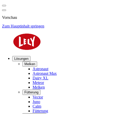
Vorschau
Zum Hauptinhalt springen
Lösungen
Melken
Astronaut
Astronaut Max
Dairy XL
Meteor
Melken
Fütterung
Vector
Juno
Calm
Fütterung