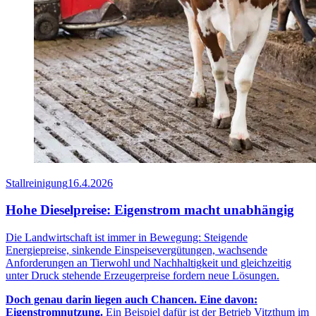
Stallreinigung
16.4.2026
Hohe Dieselpreise: Eigenstrom macht unabhängig
Die Landwirtschaft ist immer in Bewegung: Steigende
Energiepreise, sinkende Einspeisevergütungen, wachsende
Anforderungen an Tierwohl und Nachhaltigkeit und gleichzeitig
unter Druck stehende Erzeugerpreise fordern neue Lösungen.
Doch genau darin liegen auch Chancen. Eine davon:
Eigenstromnutzung.
Ein Beispiel dafür ist der Betrieb Vitzthum im