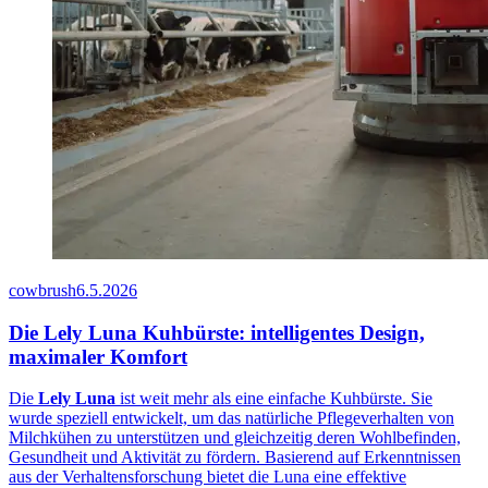
cowbrush
6.5.2026
Die Lely Luna Kuhbürste: intelligentes Design,
maximaler Komfort
Die
Lely Luna
ist weit mehr als eine einfache Kuhbürste. Sie
wurde speziell entwickelt, um das natürliche Pflegeverhalten von
Milchkühen zu unterstützen und gleichzeitig deren Wohlbefinden,
Gesundheit und Aktivität zu fördern. Basierend auf Erkenntnissen
aus der Verhaltensforschung bietet die Luna eine effektive