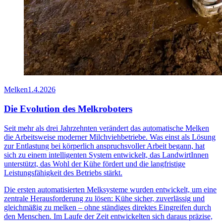
Melken
1.4.2026
Die Evolution des Melkroboters
Seit mehr als drei Jahrzehnten verändert das automatische Melken
die Arbeitsweise moderner Milchviehbetriebe. Was einst als Lösung
zur Entlastung bei körperlich anspruchsvoller Arbeit begann, hat
sich zu einem intelligenten System entwickelt, das LandwirtInnen
unterstützt, das Wohl der Kühe fördert und die langfristige
Leistungsfähigkeit des Betriebs stärkt.
Die ersten automatisierten Melksysteme wurden entwickelt, um eine
zentrale Herausforderung zu lösen: Kühe sicher, zuverlässig und
gleichmäßig zu melken – ohne ständiges direktes Eingreifen durch
den Menschen. Im Laufe der Zeit entwickelten sich daraus präzise,