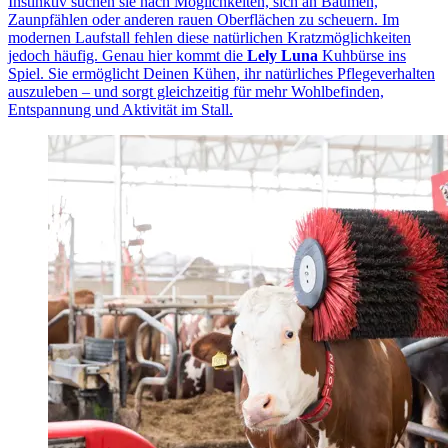
Instinktiv suchen sie nach Möglichkeiten, sich an Bäumen,
Zaunpfählen oder anderen rauen Oberflächen zu scheuern. Im
modernen Laufstall fehlen diese natürlichen Kratzmöglichkeiten
jedoch häufig. Genau hier kommt die
Lely Luna
Kuhbürse ins
Spiel. Sie ermöglicht Deinen Kühen, ihr natürliches Pflegeverhalten
auszuleben – und sorgt gleichzeitig für mehr Wohlbefinden,
Entspannung und Aktivität im Stall.