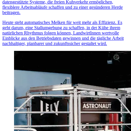
datengestützte Systeme, die freien Kuhverkehr ermöglichen,
flexiblere Arbeitsabläufe schaffen und zu einer gesünderen Herde
beitragen.
Heute steht automatisches Melken für weit mehr als Effizienz. Es
geht darum, eine Stallumgebung zu schaffen, in der Kühe ihrem
natürlichen Rhythmus folgen können, LandwirtInnen wertvolle
Einblicke aus den Betriebsdaten gewinnen und die tägliche Arbeit
nachhaltiger, planbarer und zukunftssicher gestaltet wird.