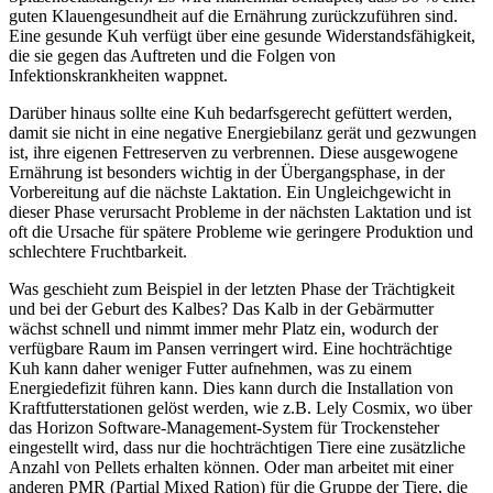
guten Klauengesundheit auf die Ernährung zurückzuführen sind.
Eine gesunde Kuh verfügt über eine gesunde Widerstandsfähigkeit,
die sie gegen das Auftreten und die Folgen von
Infektionskrankheiten wappnet.
Darüber hinaus sollte eine Kuh bedarfsgerecht gefüttert werden,
damit sie nicht in eine negative Energiebilanz gerät und gezwungen
ist, ihre eigenen Fettreserven zu verbrennen. Diese ausgewogene
Ernährung ist besonders wichtig in der Übergangsphase, in der
Vorbereitung auf die nächste Laktation. Ein Ungleichgewicht in
dieser Phase verursacht Probleme in der nächsten Laktation und ist
oft die Ursache für spätere Probleme wie geringere Produktion und
schlechtere Fruchtbarkeit.
Was geschieht zum Beispiel in der letzten Phase der Trächtigkeit
und bei der Geburt des Kalbes? Das Kalb in der Gebärmutter
wächst schnell und nimmt immer mehr Platz ein, wodurch der
verfügbare Raum im Pansen verringert wird. Eine hochträchtige
Kuh kann daher weniger Futter aufnehmen, was zu einem
Energiedefizit führen kann. Dies kann durch die Installation von
Kraftfutterstationen gelöst werden, wie z.B. Lely Cosmix, wo über
das Horizon Software-Management-System für Trockensteher
eingestellt wird, dass nur die hochträchtigen Tiere eine zusätzliche
Anzahl von Pellets erhalten können. Oder man arbeitet mit einer
anderen PMR (Partial Mixed Ration) für die Gruppe der Tiere, die