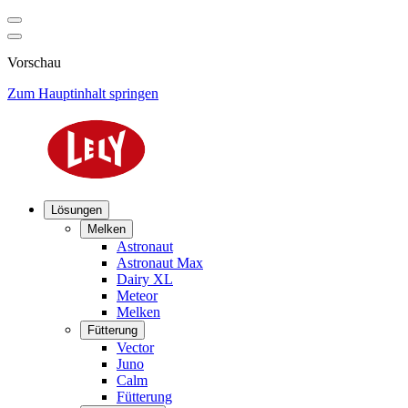
Vorschau
Zum Hauptinhalt springen
Lösungen
Melken
Astronaut
Astronaut Max
Dairy XL
Meteor
Melken
Fütterung
Vector
Juno
Calm
Fütterung