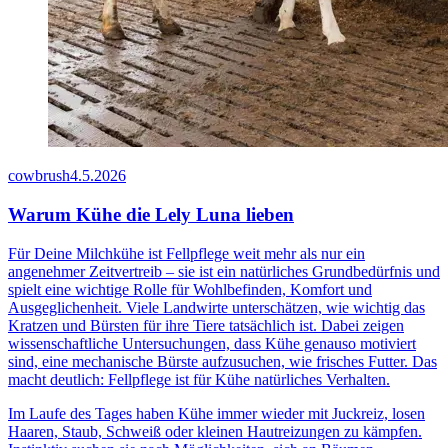
cowbrush
4.5.2026
Warum Kühe die Lely Luna lieben
Für Deine Milchkühe ist Fellpflege weit mehr als nur ein
angenehmer Zeitvertreib – sie ist ein natürliches Grundbedürfnis und
spielt eine wichtige Rolle für Wohlbefinden, Komfort und
Ausgeglichenheit. Viele Landwirte unterschätzen, wie wichtig das
Kratzen und Bürsten für ihre Tiere tatsächlich ist. Dabei zeigen
wissenschaftliche Untersuchungen, dass Kühe genauso motiviert
sind, eine mechanische Bürste aufzusuchen, wie frisches Futter. Das
macht deutlich: Fellpflege ist für Kühe natürliches Verhalten.
Im Laufe des Tages haben Kühe immer wieder mit Juckreiz, losen
Haaren, Staub, Schweiß oder kleinen Hautreizungen zu kämpfen.