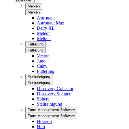
Lösungen
Melken
Melken
Astronaut
Astronaut Max
Dairy XL
Meteor
Melken
Fütterung
Fütterung
Vector
Juno
Calm
Fütterung
Stallreinigung
Stallreinigung
Discovery Collector
Discovery Scraper
Sphere
Stallreinigung
Farm Management Software
Farm Management Software
Horizon
Hub